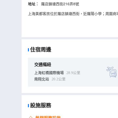
地址：
羅店鎮塘西街216弄8號
上海美都客房位於羅店鎮塘西街，近羅陽小學；周圍商
上海美都客房環境乾淨整潔，客房寬敞明亮。房內設有2
住宿周邊
交通樞紐
上海虹橋國際機場
28.9公里
南翔北站
20.2公里
設施服務
熱門服務設施