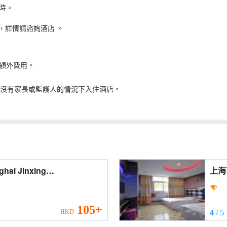
時。
，詳情請諮詢酒店
。
額外費用。
在沒有家長或監護人的情況下入住酒店。
tment)
105+
HKD
4
/ 5