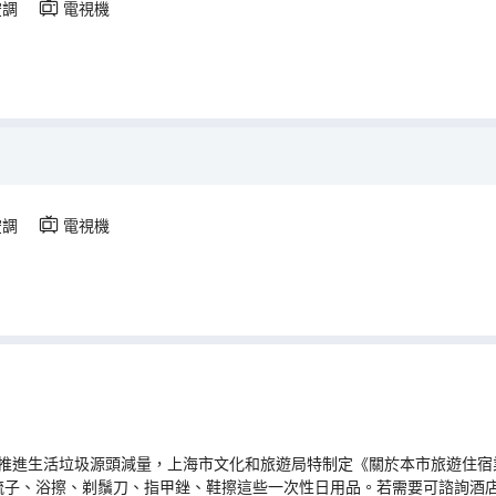
空調
電視機
空調
電視機
推進生活垃圾源頭減量，上海市文化和旅遊局特制定《關於本市旅遊住宿業
梳子、浴擦、剃鬚刀、指甲銼、鞋擦這些一次性日用品。若需要可諮詢酒