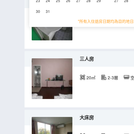
單人房
23
24
25
26
27
28
29
27
28
30
31
20㎡
2層
空
*所有入住退房日期均為目的地日
三人房
20㎡
2-3層
大床房