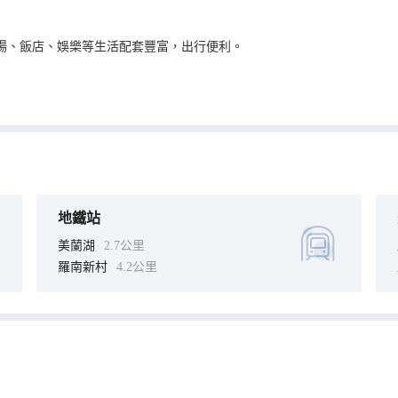
場、飯店、娛樂等生活配套豐富，出行便利。
4小時熱水、獨立淋浴間、無線wifi等；設施齊全、服務周到，是您商、
地鐵站
美蘭湖
2.7公里
羅南新村
4.2公里