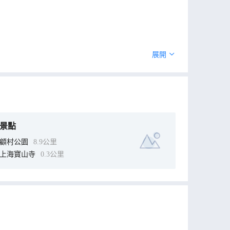
旅出行的便捷之選。
展開
景點
顧村公園
8.9公里
上海寶山寺
0.3公里