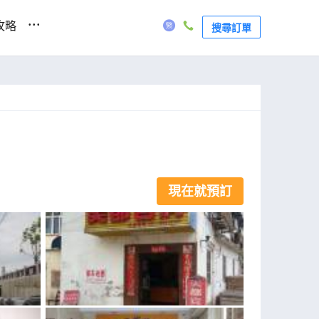
...
攻略
搜尋訂單
現在就預訂