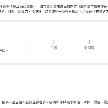
推進生活垃圾源頭減量，上海市文化和旅遊局特制定《關於本市旅遊住宿業
梳子、浴擦、剃鬚刀、指甲銼、鞋擦這些一次性日用品。若需要可諮詢酒
1
1
位置
清潔度
評價。
便利。酒店設有各類温馨客房，提供24小時熱水淋浴、空調、電視、電