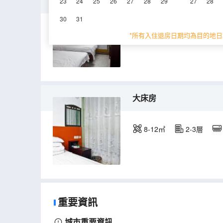
雙床房
23
24
25
26
27
28
29
27
28
30
31
8-12㎡
2-3層
*所有入住退房日期均為目的地日
大床房
8-12㎡
2-3層
重要資訊
城市重要資訊