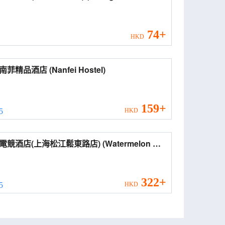
gxiang Hotel (Songjiang Songdong Road))
74+
HKD
上海南菲精品酒店 (Nanfei Hostel)
159+
 5
HKD
酒店(上海松江鬆東路店) (Watermelon E-
ts Hotel (Songjiang, Shanghai))
322+
 5
HKD