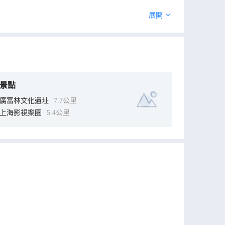
展開
景點
廣富林文化遺址
7.7公里
上海影視樂園
5.4公里