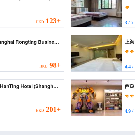
Son
123+
HKD
3
/ 5
98+
HKD
4.4
/
西瓜電競
spor
201+
HKD
4.9
/