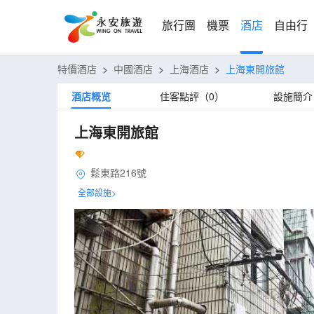
旅行團
機票
酒店
自由行
特價酒店
>
中國酒店
>
上海酒店
>
上海東開旅館
酒店概览
住客點評（0）
設施簡介
上海東開旅館
鬆東路216號
全部設施>