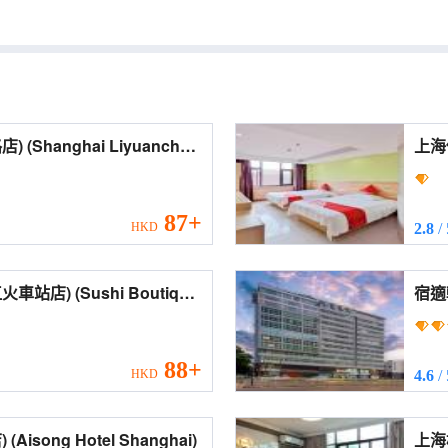
nchun
d))
87+
HKD
2.8
/
hi Boutique
宿適輕奢
jiang Railway Station))
Luxu
Roa
88+
HKD
4.6
/
上海芊尋酒店(松江站店) (Aisong Hotel Shanghai)
上海松