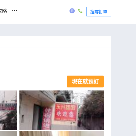
...
攻略
搜尋訂單
現在就預訂