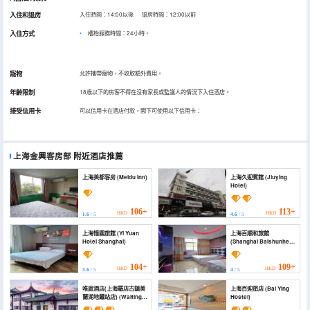
入住和退房
入住時間：14:00以後 退房時間：12:00以前
入住方式
櫃枱服務時間：24小時。
寵物
允許攜帶寵物，不收取額外費用。
年齡限制
18歲以下的房客不得在沒有家長或監護人的情況下入住酒店。
接受信用卡
可以信用卡在酒店付款，閣下可使用以下信用卡：
上海金興客房部
附近酒店推薦
上海美都客房 (Meidu Inn)
上海久迎賓館 (Jiuying
Hotel)
106+
113+
HKD
HKD
1.6
/ 5
4.6
/ 5
上海憶園旅館 (Yi Yuan
上海百順和旅館
Hotel Shanghai)
(Shanghai Baishunhe
Hotel)
104+
109+
HKD
HKD
3.6
/ 5
4
/ 5
唯庭酒店(上海羅店古鎮美
上海百迎旅店 (Bai Ying
蘭湖地鐵站店) (Waiting
Hostel)
Hotel (Shanghai