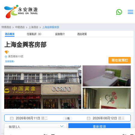
特價酒店
>
中國酒店
>
上海酒店
>
上海金興客房部
酒店概览
住客點評（3）
設施簡介
酒店政策
上海金興客房部
東西巷街15號
現在就預訂
全部設施>
2026年08月11日
週二
2026年08月12日
週三
1 晚
重新搜尋