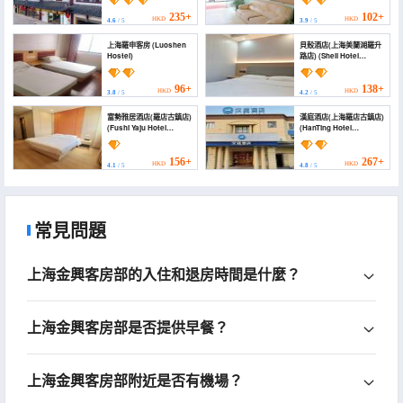
Luodian Ancient Town
Meilan Lake Subway
235+
102+
HKD
HKD
4.6
/ 5
3.9
/ 5
Station Store))
上海羅申客房 (Luoshen
貝殼酒店(上海美蘭湖羅升
Hostel)
路店) (Shell Hotel
(Shanghai Meilan Lake
Luosheng Road))
96+
138+
HKD
HKD
3.8
/ 5
4.2
/ 5
富勢雅居酒店(羅店古鎮店)
漢庭酒店(上海羅店古鎮店)
(Fushi Yaju Hotel
(HanTing Hotel
(Luodian Ancient
(Shanghai Luodian
Town))
Ancient Town))
156+
267+
HKD
HKD
4.1
/ 5
4.8
/ 5
常見問題
上海金興客房部的入住和退房時間是什麼？
上海金興客房部是否提供早餐？
上海金興客房部附近是否有機場？