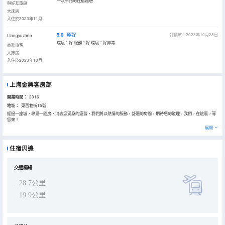
一次不錯的住宿體驗
與好友旅遊
大床房
入住於2023年11月
5.0
極好
評價於：2023年10月28日
Liangyuzhen
環境：好 服務：好 環境：好非常
商務旅客
大床房
入住於2023年10月
上海金興客房部
開業時間：
2016
地址：
東西巷街15號
經過一座城，尋覓一間房，消去您滿身的疲勞，我們將以熱情的服務，舒適的房間，期待您的道理，我們，在這裏，等
您來！
展開
住宿周邊
交通樞紐
28.7公里
19.9公里