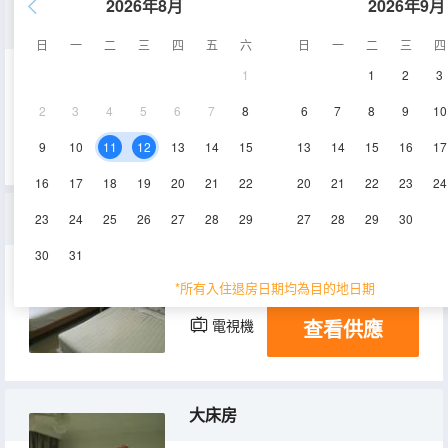
2026年8月
2026年9月
單人間
日
一
二
三
四
五
六
日
一
二
三
四
1
1
2
3
12㎡
2層
空調
2
3
4
5
6
7
8
6
7
8
9
10
查看供應
電視機
9
10
11
12
13
14
15
13
14
15
16
17
16
17
18
19
20
21
22
20
21
22
23
24
標準間
23
24
25
26
27
28
29
27
28
29
30
30
31
15㎡
2層
空調
*所有入住退房日期均為目的地日期
查看供應
電視機
大床房