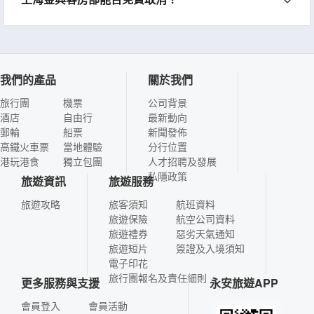
我們的產品
關於我們
旅行團
機票
公司背景
酒店
自由行
最新動向
郵輪
船票
新聞發佈
高鐵火車票
當地體驗
分行位置
港玩港食
獨立包團
人才招聘及發展
私隱政策
旅遊資訊
旅遊服務
旅遊攻略
旅客須知
航班資料
旅遊保險
航空公司資料
旅遊禮券
惡劣天氣通知
旅遊短片
簽證及入境須知
電子印花
旅行團報名及責任細則
更多服務與支援
永安旅遊APP
會員登入
會員活動