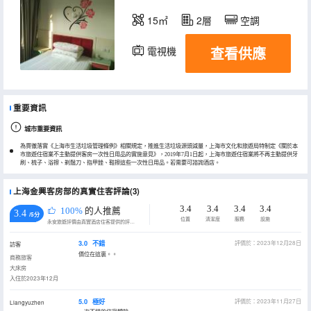
15㎡
2層
空調
查看供應
電視機
重要資訊
城市重要資訊
為貫徹落實《上海市生活垃圾管理條例》相關規定，推進生活垃圾源頭減量，上海市文化和旅遊局特制定《關於本
市旅遊住宿業不主動提供客房一次性日用品的實施意見》，2019年7月1日起，上海市旅遊住宿業將不再主動提供牙
刷、梳子、浴擦、剃鬚刀、指甲銼、鞋擦這些一次性日用品。若需要可諮詢酒店。
上海金興客房部的真實住客評論(3)
3.4
3.4
3.4
3.4
100%
的人推薦
3.4
/5分
位置
清潔度
服務
設施
永安旅遊評價由真實酒店住客提供的評價。
3.0
不錯
評價於：2023年12月28日
訪客
價位在這裏。。
商務旅客
大床房
入住於2023年12月
5.0
極好
評價於：2023年11月27日
Liangyuzhen