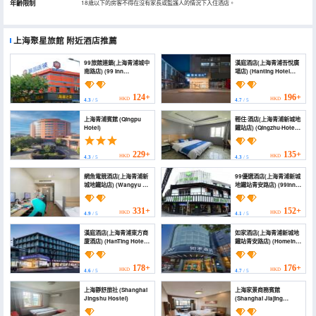
年齡限制
18歲以下的房客不得在沒有家長或監護人的情況下入住酒店。
上海聚星旅館
附近酒店推薦
99旅館連鎖(上海青浦城中
漢庭酒店(上海青浦吾悅廣
南路店) (99 Inn
場店) (Hanting Hotel
(Shanghai Qingpu
(Shanghai Qingpu
South Chengzhong
Wuyue Plaza))
Road))
124+
196+
HKD
HKD
4.3
/ 5
4.7
/ 5
上海青浦賓館 (Qingpu
輕住·酒店(上海青浦新城地
Hotel)
鐵站店) (Qingzhu·Hotel
(Shanghai Qingpu
Xincheng Subway
Station))
229+
135+
HKD
HKD
4.3
/ 5
4.3
/ 5
網魚電競酒店(上海青浦新
99優選酒店(上海青浦新城
城地鐵站店) (Wangyu E-
地鐵站青安路店) (99inn
sports Hotel (Qingpu
Selected (Shanghai
Xincheng Metro Station
Qingpu Xincheng Metro
Branch))
Station Qing'an Road))
331+
152+
HKD
HKD
4.9
/ 5
4.1
/ 5
漢庭酒店(上海青浦東方商
如家酒店(上海青浦新城地
廈酒店) (HanTing Hotel
鐵站青安路店) (Homeinn
(Shanghai Qingpu
Hotel (Shanghai Qingpu
Dongfang Department
New City Metro Station
Store Hotel))
Qing'an Road))
178+
176+
HKD
HKD
4.6
/ 5
4.7
/ 5
上海靜舒旅社 (Shanghai
上海家景商務賓館
Jingshu Hostel)
(Shanghai Jiajing
Business Hotel)