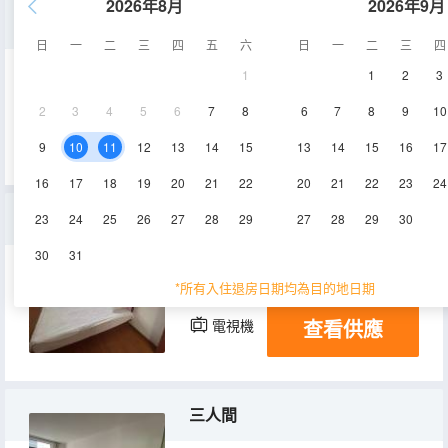
2026年8月
2026年9月
豪華大床房
日
一
二
三
四
五
六
日
一
二
三
四
1
1
2
3
15-20㎡
2層
空調
2
3
4
5
6
7
8
6
7
8
9
10
查看供應
電視機
9
10
11
12
13
14
15
13
14
15
16
17
16
17
18
19
20
21
22
20
21
22
23
24
標準雙人間
23
24
25
26
27
28
29
27
28
29
30
30
31
15-20㎡
2層
空調
*所有入住退房日期均為目的地日期
查看供應
電視機
三人間