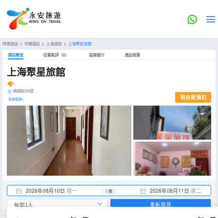
特價酒店
>
中國酒店
>
上海酒店
>
上海聚星旅館
酒店概览
住客點評（0）
設施簡介
酒店政策
上海聚星旅館
碼頭街59號
現在就預訂
全部設施>
2026年08月10日
週一
2026年08月11日
週二
1 晚
重新搜尋