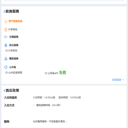
設施服務
熱門服務設施
行李寄存
交通服務
前台服務
行李寄存
餐飲服務
公共區
免費
公共區域禁煙
公用區wifi
全部設施
酒店政策
入住和退房
入住時間：14:00以後 退房時間：12:00以前
入住方式
櫃枱服務時間：24小時。
寵物
允許攜帶寵物，不收取額外費用。