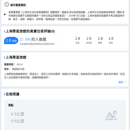
城市重要資訊
為貫徹落實《上海市生活垃圾管理條例》相關規定，推進生活垃圾源頭減量，上海市文化和旅遊局特制定《關於本
市旅遊住宿業不主動提供客房一次性日用品的實施意見》，2019年7月1日起，上海市旅遊住宿業將不再主動提供牙
刷、梳子、浴擦、剃鬚刀、指甲銼、鞋擦這些一次性日用品。若需要可諮詢酒店。
上海聚星旅館的真實住客評論(0)
2.8
2.8
2.8
2.8
0%
的人推薦
2.8
/5分
位置
清潔度
服務
設施
永安旅遊評價由真實酒店住客提供的評價。
上海聚星旅館
開業時間：
2014
地址：
碼頭街59號
上海聚星旅館服務周到，環境宜人，是您入住的好選擇。旅館位於青浦區，能夠為您的旅途提供一個休息的港灣。若您
在入住的過程中遇到問題，請隨時聯繫我們。
展開
住宿周邊
景點
6.9公里
9.8公里