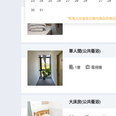
情侶房
23
24
25
26
27
28
29
27
28
30
31
10㎡
2層
空
*所有入住退房日期均為目的地日
單人間(公共衞浴)
1層
電視機
大床房(公共衞浴)