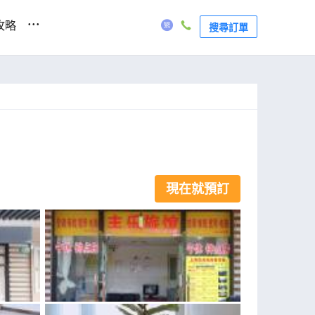
...
攻略
搜尋訂單
現在就預訂