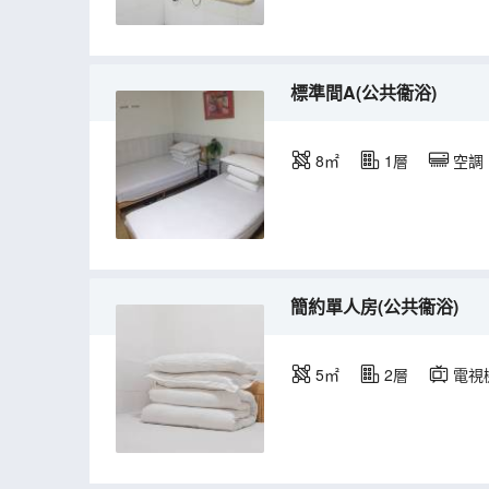
標準間A(公共衞浴)
8㎡
1層
空調
簡約單人房(公共衞浴)
5㎡
2層
電視