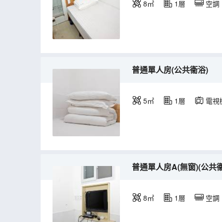
8㎡
1層
空調
普通單人房(公共衞浴)
5㎡
1層
電視
普通單人房A(無窗)(公共衞
8㎡
1層
空調