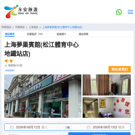
特價酒店
>
中國酒店
>
上海酒店
>
上海夢巢賓館(松江體育中心地鐵站店)
酒店概览
住客點評（76）
設施簡介
酒店政策
上海夢巢賓館(松江體育中心
地鐵站店)
樂都路225號
現在就預訂
全部設施>
2026年08月12日
週三
2026年08月13日
週四
1 晚