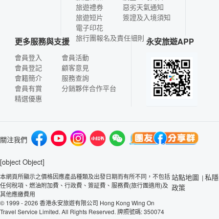
旅遊禮券
惡劣天氣通知
旅遊短片
簽證及入境須知
電子印花
旅行團報名及責任細則
更多服務與支援
永安旅遊APP
會員登入
會員活動
會員登記
顧客意見
會籍簡介
服務查詢
會員有賞
分銷夥伴合作平台
精選優惠
關注我們
[object Object]
本網頁所顯示之價格因應產品種類及出發日期而有所不同，不包括
站點地圖
私隱
|
任何稅項、燃油附加費、行政費、簽証費、服務費(旅行團適用)及
政策
其他應繳費用
© 1999 - 2026 香港永安旅遊有限公司 Hong Kong Wing On
Travel Service Limited. All Rights Reserved. 牌照號碼: 350074