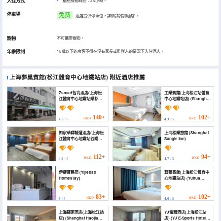
入住方式
櫃枱服務時間：24小時。
停車場
免费
酒店提供停車位，詳情請諮詢酒店
。
寵物
不可攜帶寵物。
年齡限制
18歲以下的房客不得在沒有家長或監護人的情況下入住酒店。
上海夢巢賓館(松江體育中心地鐵站店)
附近酒店推薦
Zsmart智尚酒店(上海松
工樂賓館(上海松江站體育
江體育中心地鐵站樂都店)
中心地鐵站店) (Shanghai
(Zsmart Zhishang Hotel
Gongle Hotel)
(Shanghai Songjiang
Sports Center Metro
140+
102+
HKD
HKD
4.5
/ 5
4.3
/ 5
Station Ledu))
如家華驛精選酒店(上海松
上海松樂旅館 (Shanghai
江體育中心地鐵站谷陽北
Songle Inn)
路店) (Homeinn Huayi
Hotel (Shanghai
Songjiang Sports
112+
94+
HKD
HKD
4.3
/ 5
4.7
/ 5
Center))
伊捷寶民宿 (Yijiebao
茸華賓館(上海松江體育中
Homestay)
心地鐵站店) (Yuhua
Hotel (Shanghai
Songjiang Sports
Center Subway
83+
102+
HKD
HKD
5
/ 5
4.6
/ 5
Station))
上海驛家酒店(上海松江站
YJ電競酒店(上海松江站
店) (Shanghai Haojia
店) (YJ E-Sports Hotel