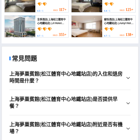
Hotel (Songjiang Sports
(Shanghai Songjiang
Center Subway
Station))
Station))
117+
125+
HKD
HKD
4.3
/ 5
4.4
/ 5
全季酒店(上海松江體育中
駿怡酒店(上海松江體育中
心地鐵站店) (Ji Hotel
心地鐵站店) (Junyi Hotel
Shanghai Songjiang
(Shanghai Songjiang
Sports Center Metro
Sports Center Subway
Station)
Station))
355+
138+
HKD
HKD
4.7
/ 5
4.7
/ 5
常見問題
上海夢巢賓館(松江體育中心地鐵站店)的入住和退房
時間是什麼？
上海夢巢賓館(松江體育中心地鐵站店)是否提供早
餐？
上海夢巢賓館(松江體育中心地鐵站店)附近是否有機
場？