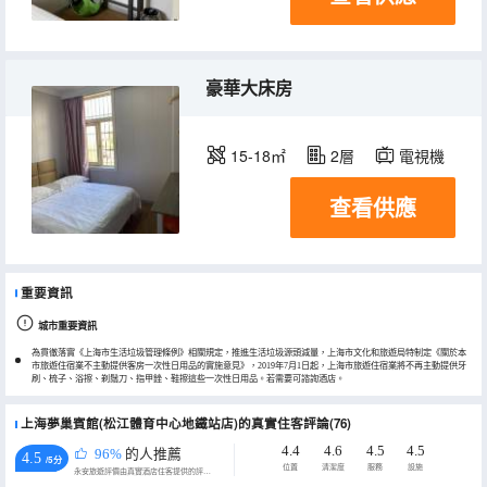
豪華大床房
15-18㎡
2層
電視機
查看供應
重要資訊
城市重要資訊
為貫徹落實《上海市生活垃圾管理條例》相關規定，推進生活垃圾源頭減量，上海市文化和旅遊局特制定《關於本
市旅遊住宿業不主動提供客房一次性日用品的實施意見》，2019年7月1日起，上海市旅遊住宿業將不再主動提供牙
刷、梳子、浴擦、剃鬚刀、指甲銼、鞋擦這些一次性日用品。若需要可諮詢酒店。
上海夢巢賓館(松江體育中心地鐵站店)的真實住客評論(76)
4.4
4.6
4.5
4.5
96%
的人推薦
4.5
/5分
位置
清潔度
服務
設施
永安旅遊評價由真實酒店住客提供的評價。