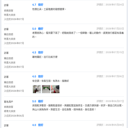
4.7
很好
評價於：2026年07月24日
訪客
性價比高，工薪階層的理想選擇。
商務旅客
特惠大床房
入住於2026年07月
5.0
極好
評價於：2026年07月22日
訪客
老闆很熱心，看到要下雨了，把鞋給我收了。一個舉動，暖心的動作，感覺旅行都是有意義
獨自旅遊
的。
特惠大床房
入住於2026年07月
4.5
很好
評價於：2026年07月15日
訪客
離地鐵近，出行比較方便
獨自旅遊
特惠大床房
入住於2026年07月
4.0
很好
評價於：2026年07月06日
訪客
有空調，有衞生間，有熱水，服務好
獨自旅遊
特惠大床房
入住於2026年07月
5.0
極好
評價於：2026年06月07日
匿名用戶
房間乾淨整潔，服務態度很好，周邊配套設施齊全，交通方便快捷，好評。做自己的太陽，
商務旅客
與山川湖海為伴，熱愛生活，自信勇敢，保持善良，勇往直前！
標準大床房
入住於2026年06月
4.0
很好
評價於：2026年05月08日
訪客