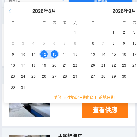
重新搜尋
2026年8月
2026年9月
精品大床房
日
一
二
三
四
五
六
日
一
二
三
四
1
1
2
3
12-15㎡
2層
電視機
2
3
4
5
6
7
8
6
7
8
9
10
查看供應
9
10
11
12
13
14
15
13
14
15
16
17
16
17
18
19
20
21
22
20
21
22
23
24
親子家庭房
23
24
25
26
27
28
29
27
28
29
30
30
31
8-15㎡
2層
電視機
*所有入住退房日期均為目的地日期
查看供應
主題標準房