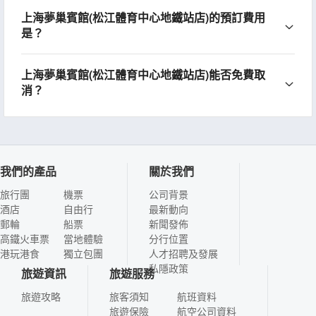
上海夢巢賓館(松江體育中心地鐵站店)的預訂費用
是？
上海夢巢賓館(松江體育中心地鐵站店)能否免費取
消？
我們的產品
關於我們
旅行團
機票
公司背景
酒店
自由行
最新動向
郵輪
船票
新聞發佈
高鐵火車票
當地體驗
分行位置
港玩港食
獨立包團
人才招聘及發展
私隱政策
旅遊資訊
旅遊服務
旅遊攻略
旅客須知
航班資料
旅遊保險
航空公司資料