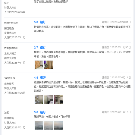
除了房間比較悶以為其他都還好
情侶
特惠大床房
入住於2026年05月
5.0
極好
評價於：2025年12月01日
Mazhenkan
性價比非常高，非常乾淨，老闆幫忙給了充電器，解決了燃眉之急，那麼便宜還能乾淨怪不
獨自旅遊
得分數高
豪華大床房
入住於2025年11月
2.7
還行
評價於：2025年11月30日
Waiguomei
房間小，房內設施最基本條件，當然和房價有關，要求過高不現實，也不公平。反正有思想
為他人預訂
準備，湊合，過渡性的。
標準大床房
入住於2025年11月
4.5
很好
評價於：2025年06月11日
Taniataru
這是我喜歡的經濟型酒店，房間不多，設施上也是最簡易基本的配置，但在衞生方面很到
商務旅客
位，能感受到店主背後的努力。周圍各種商店應有盡有，配套齊全，位於松江體育中心地鐵
特惠大床房
站附近。
入住於2025年06月
5.0
極好
評價於：2025年01月18日
訪客
肥腸不錯，老闆人很好，可以停車
商務旅客
特惠大床房
入住於2025年01月