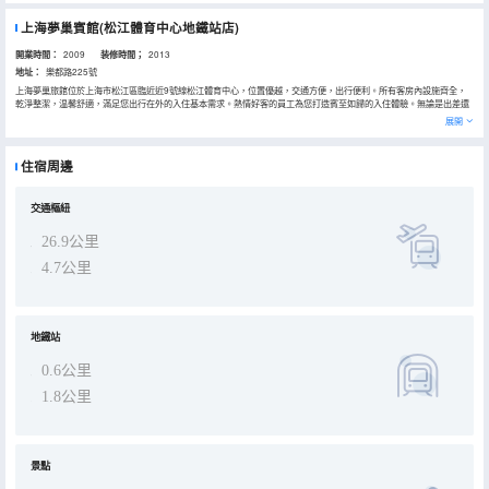
上海夢巢賓館(松江體育中心地鐵站店)
開業時間：
2009
装修時間；
2013
地址：
樂都路225號
上海夢巢旅館位於上海市松江區臨近近9號線松江體育中心，位置優越，交通方便，出行便利。所有客房內設施齊全，
乾淨整潔，温馨舒適，滿足您出行在外的入住基本需求。熱情好客的員工為您打造賓至如歸的入住體驗。無論是出差還
是遊玩，賓館力求成為您在上海的温馨之家，上海夢巢旅館全體員工衷心熱切期盼您的光臨。
展開
住宿周邊
交通樞紐
26.9公里
4.7公里
地鐵站
0.6公里
1.8公里
景點