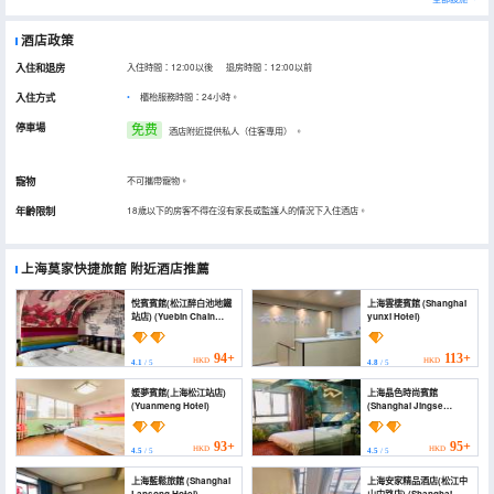
酒店政策
入住和退房
入住時間：12:00以後 退房時間：12:00以前
入住方式
櫃枱服務時間：24小時。
停車場
免费
酒店附近提供私人（住客專用）
。
寵物
不可攜帶寵物。
年齡限制
18歲以下的房客不得在沒有家長或監護人的情況下入住酒店。
上海莫家快捷旅館
附近酒店推薦
悅賓賓館(松江醉白池地鐵
上海雲棲賓館 (Shanghai
站店) (Yuebin Chain
yunxi Hotel)
Hotel (Shanghai
Huating Old Street
Branch))
94+
113+
HKD
HKD
4.1
/ 5
4.8
/ 5
媛夢賓館(上海松江站店)
上海晶色時尚賓館
(Yuanmeng Hotel)
(Shanghai Jingse
Fashion Hotel)
93+
95+
HKD
HKD
4.5
/ 5
4.5
/ 5
上海藍鬆旅館 (Shanghai
上海安家精品酒店(松江中