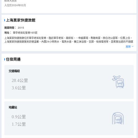
標準大床房
入住於2024年02月
上海莫家快捷旅館
開業時間：
2015
地址：
華亭老街缸甏巷165號
上海莫家快捷旅館位於華亭老街缸甏巷，臨近華亭老街、廟前街，、申越廣場、喬聯商廈、醉白池公園等，位置上佳。
上海莫家快捷旅館客房舒適温馨，內置24小時熱水、電熱水壺、獨立淋浴間、空調、有線電視等，是賓客出遊的不錯選
擇。
展開
住宿周邊
交通樞紐
28.4公里
3.6公里
地鐵站
0.9公里
1.7公里