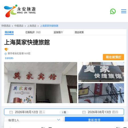
特價酒店
>
中國酒店
>
上海酒店
>
上海莫家快捷旅館
酒店概览
住客點評（12）
設施簡介
酒店政策
上海莫家快捷旅館
華亭老街缸甏巷165號
現在就預訂
全部設施>
2026年08月12日
週三
2026年08月13日
週四
1 晚
重新搜尋