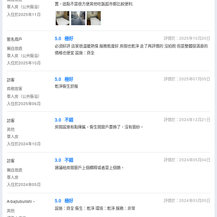
置，這點不是很方便其他吃飯超市都比較便利.
單人房（公共衞浴）
入住於2025年11月
5.0
極好
評價於：2025年10月20日
匿名用戶
必須好評 店家很温暖熱情 服務態度好 房間也乾淨 走了再評價的 沒拍照 但是整體挺滿意的
獨自旅遊
價格也便宜 設施：齊全
單人房（公共衞浴）
入住於2025年10月
5.0
極好
評價於：2025年07月05日
訪客
乾淨衞生舒服
商務旅客
單人房（公共衞浴）
入住於2025年06月
3.0
不錯
評價於：2024年12月21日
訪客
房間設施有點陳舊，衞生間窗戶要換了，沒有窗紗。
其他
單人房
入住於2024年10月
3.0
不錯
評價於：2024年05月04日
訪客
建議給房間窗戶上個欄桿或者是上個鎖。
獨自旅遊
單人房
入住於2024年05月
5.0
極好
評價於：2024年03月05日
A-bajiubulishi、
設施：齊全 衞生：乾淨 環境：乾淨 服務：非常
其他