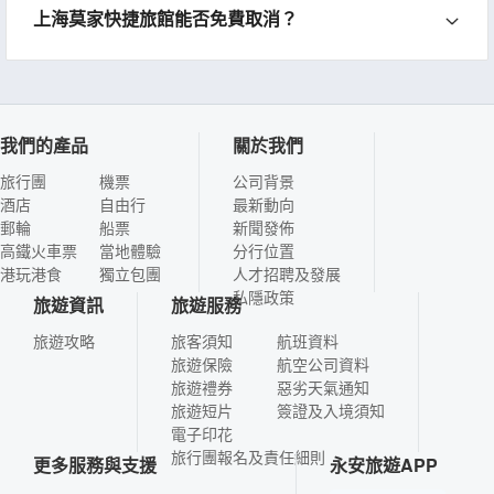
上海莫家快捷旅館能否免費取消？
我們的產品
關於我們
旅行團
機票
公司背景
酒店
自由行
最新動向
郵輪
船票
新聞發佈
高鐵火車票
當地體驗
分行位置
港玩港食
獨立包團
人才招聘及發展
私隱政策
旅遊資訊
旅遊服務
旅遊攻略
旅客須知
航班資料
旅遊保險
航空公司資料
旅遊禮券
惡劣天氣通知
旅遊短片
簽證及入境須知
電子印花
旅行團報名及責任細則
更多服務與支援
永安旅遊APP