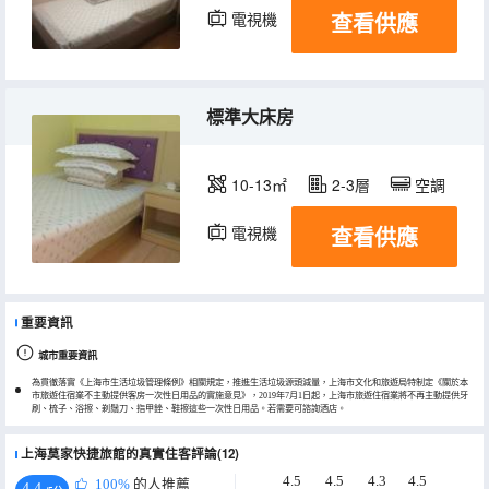
查看供應
電視機
標準大床房
10-13㎡
2-3層
空調
查看供應
電視機
重要資訊
城市重要資訊
為貫徹落實《上海市生活垃圾管理條例》相關規定，推進生活垃圾源頭減量，上海市文化和旅遊局特制定《關於本
市旅遊住宿業不主動提供客房一次性日用品的實施意見》，2019年7月1日起，上海市旅遊住宿業將不再主動提供牙
刷、梳子、浴擦、剃鬚刀、指甲銼、鞋擦這些一次性日用品。若需要可諮詢酒店。
上海莫家快捷旅館的真實住客評論(12)
4.5
4.5
4.3
4.5
100%
的人推薦
4.4