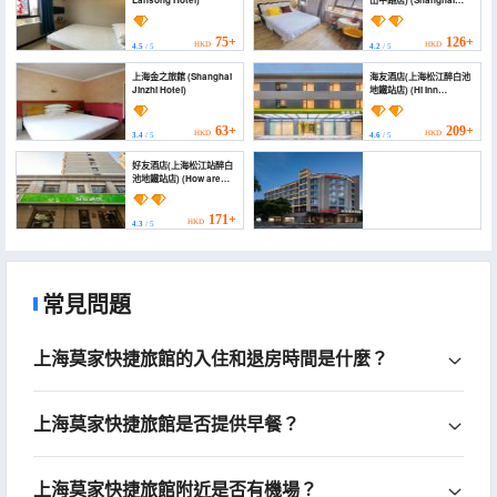
Lansong Hotel)
山中路店) (Shanghai
Anjia Boutique Hotel)
75+
126+
HKD
HKD
4.5
/ 5
4.2
/ 5
上海金之旅館 (Shanghai
海友酒店(上海松江醉白池
Jinzhi Hotel)
地鐵站店) (Hi Inn
(Shanghai Songjiang
Zuibaichi Subway
Station))
63+
209+
HKD
HKD
3.4
/ 5
4.6
/ 5
好友酒店(上海松江站醉白
池地鐵站店) (How are
you Inn)
171+
HKD
4.3
/ 5
上海松江站希爾頓歡朋酒店
(Hampton Shanghai Songjiang by Hilton)
常見問題
461+
HKD
4.8
/ 5
上海莫家快捷旅館的入住和退房時間是什麼？
上海莫家快捷旅館是否提供早餐？
上海莫家快捷旅館附近是否有機場？