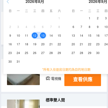
2026年8月
2026年9月
單人房
日
一
二
三
四
五
六
日
一
二
三
四
1
1
2
3
7-8㎡
2-3層
空調
2
3
4
5
6
7
8
6
7
8
9
10
查看供應
電視機
9
10
11
12
13
14
15
13
14
15
16
17
16
17
18
19
20
21
22
20
21
22
23
24
普通大床房(公共衞浴)
23
24
25
26
27
28
29
27
28
29
30
30
31
10㎡
2層
空調
*所有入住退房日期均為目的地日期
查看供應
電視機
標準雙人間