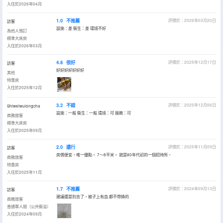
入住於2026年04月
1.0
不推薦
評價於：2026年03月20日
訪客
設施：差 衞生：差 環境不好
為他人預訂
標準大床房
入住於2026年03月
4.8
很好
評價於：2025年12月17日
訪客
好好好好好好好
其他
特惠房
入住於2025年12月
3.2
不錯
評價於：2025年12月06日
Shiweiwulongcha
設施：一般 衞生：一般 環境：可 服務：可
商務旅客
標準大床房
入住於2025年09月
2.0
還行
評價於：2025年11月09日
訪客
房價便宜，唯一優點。 7～8平米。 就是80年代初的一個招待所，
商務旅客
特惠房
入住於2025年11月
1.7
不推薦
評價於：2024年09月13日
訪客
建議還是別去了，被子上有血.都不帶換的
商務旅客
普通單人間（公共衞浴）
入住於2024年09月