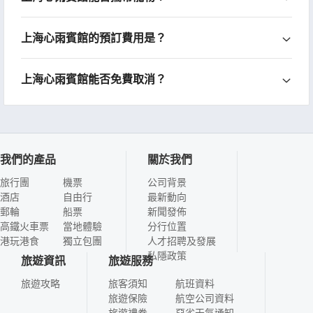
上海心雨賓館的預訂費用是？
上海心雨賓館能否免費取消？
我們的產品
關於我們
旅行團
機票
公司背景
酒店
自由行
最新動向
郵輪
船票
新聞發佈
高鐵火車票
當地體驗
分行位置
港玩港食
獨立包團
人才招聘及發展
私隱政策
旅遊資訊
旅遊服務
旅遊攻略
旅客須知
航班資料
旅遊保險
航空公司資料
旅遊禮券
惡劣天氣通知