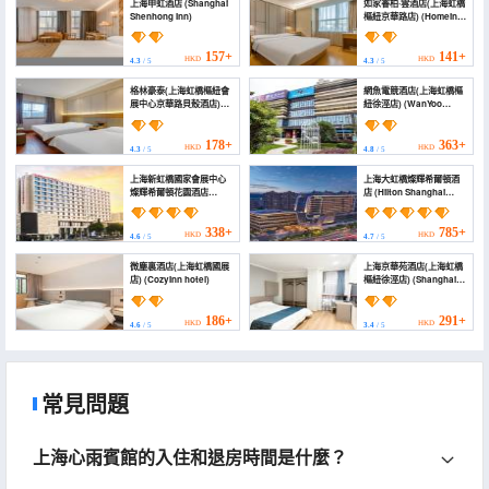
上海申虹酒店 (Shanghai
如家睿柏·雲酒店(上海虹橋
Shenhong Inn)
樞紐京華路店) (Homeinn
Ripple Hotel (Shanghai
Hongqiao
Transportation Hub
157+
141+
HKD
HKD
4.3
/ 5
4.3
/ 5
Jinghua Road))
格林豪泰(上海虹橋樞紐會
網魚電競酒店(上海虹橋樞
展中心京華路貝殼酒店)
紐徐涇店) (WanYoo
(Greentree Inn
Esports Hotel
Shanghai Hongqiao
(Shanghai Hongqiao
Hub Convention Center
Hub Xujing))
178+
363+
HKD
HKD
4.3
/ 5
4.8
/ 5
Jinghua Road Shell
Hotel)
上海新虹橋國家會展中心
上海大虹橋燦輝希爾頓酒
燦輝希爾頓花園酒店
店 (Hilton Shanghai
(Hilton Garden Inn
Greater Hongqiao
Shanghai Hongqiao
(NECC))
NECC)
338+
785+
HKD
HKD
4.6
/ 5
4.7
/ 5
微塵裏酒店(上海虹橋國展
上海京華苑酒店(上海虹橋
店) (CozyInn hotel)
樞紐徐涇店) (Shanghai
Jinghuayuan Hotel)
186+
291+
HKD
HKD
4.6
/ 5
3.4
/ 5
常見問題
上海心雨賓館的入住和退房時間是什麼？