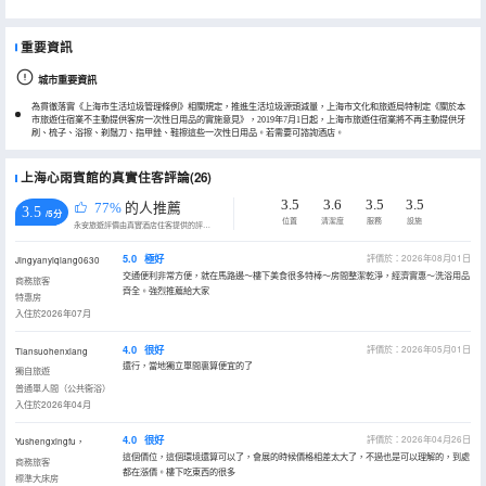
重要資訊
城市重要資訊
為貫徹落實《上海市生活垃圾管理條例》相關規定，推進生活垃圾源頭減量，上海市文化和旅遊局特制定《關於本
市旅遊住宿業不主動提供客房一次性日用品的實施意見》，2019年7月1日起，上海市旅遊住宿業將不再主動提供牙
刷、梳子、浴擦、剃鬚刀、指甲銼、鞋擦這些一次性日用品。若需要可諮詢酒店。
上海心雨賓館的真實住客評論(26)
3.5
3.6
3.5
3.5
77%
的人推薦
3.5
/5分
位置
清潔度
服務
設施
永安旅遊評價由真實酒店住客提供的評價。
5.0
極好
評價於：2026年08月01日
Jingyanyiqiang0630
交通便利非常方便，就在馬路邊～樓下美食很多特棒～房間整潔乾淨，經濟實惠～洗浴用品
商務旅客
齊全。強烈推薦給大家
特惠房
入住於2026年07月
4.0
很好
評價於：2026年05月01日
Tiansuohenxiang
還行，當地獨立單間裏算便宜的了
獨自旅遊
普通單人間（公共衞浴）
入住於2026年04月
4.0
很好
評價於：2026年04月26日
Yushengxingfu，
這個價位，這個環境還算可以了，會展的時候價格相差太大了，不過也是可以理解的，到處
商務旅客
都在漲價。樓下吃東西的很多
標準大床房