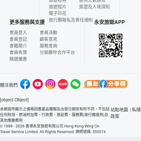
旅遊短片
簽證及入境須知
電子印花
旅行團報名及責任細則
更多服務與支援
永安旅遊APP
會員登入
會員活動
會員登記
顧客意見
會籍簡介
服務查詢
會員有賞
分銷夥伴合作平台
精選優惠
關注我們
[object Object]
本網頁所顯示之價格因應產品種類及出發日期而有所不同，不包括
站點地圖
私隱
|
任何稅項、燃油附加費、行政費、簽証費、服務費(旅行團適用)及
政策
其他應繳費用
© 1999 - 2026 香港永安旅遊有限公司 Hong Kong Wing On
Travel Service Limited. All Rights Reserved. 牌照號碼: 350074