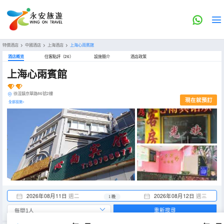
特價酒店
>
中國酒店
>
上海酒店
>
上海心雨賓館
酒店概览
住客點評（26）
設施簡介
酒店政策
上海心雨賓館
徐涇鎮京華路86號2樓
現在就預訂
全部設施>
2026年08月11日
週二
2026年08月12日
週三
1 晚
重新搜尋