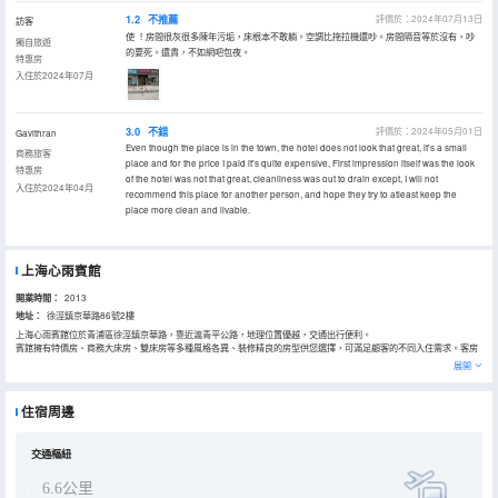
1.2
不推薦
評價於：2024年07月13日
訪客
使 ！房間很灰很多陳年污垢，床根本不敢躺。空調比拖拉機還吵。房間隔音等於沒有，吵
獨自旅遊
的要死。還貴，不如網吧包夜。
特惠房
入住於2024年07月
3.0
不錯
評價於：2024年05月01日
Gavithran
Even though the place is in the town, the hotel does not look that great, it's a small
商務旅客
place and for the price I paid it's quite expensive, First impression itself was the look
特惠房
of the hotel was not that great, cleanliness was out to drain except, I will not
入住於2024年04月
recommend this place for another person, and hope they try to atleast keep the
place more clean and livable.
上海心雨賓館
開業時間：
2013
地址：
徐涇鎮京華路86號2樓
上海心雨賓館位於青浦區徐涇鎮京華路，靠近滬青平公路，地理位置優越，交通出行便利。
賓館擁有特價房、商務大床房、雙床房等多種風格各異、裝修精良的房型供您選擇，可滿足顧客的不同入住需求。客房
內24小時熱水、電視機、普通分體空調等配套設施一應俱全，素淨整潔、温馨雅緻。
展開
上海心雨賓館整體設計清新雅緻，內部裝飾簡約時尚，是您外出旅行、商務辦公的理想休憩之所。賓館全體員工熱誠歡
迎您的下榻光臨。
住宿周邊
交通樞紐
6.6公里