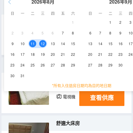
2026年8月
2026年9月
標準大床房
日
一
二
三
四
五
六
日
一
二
三
四
1
1
2
3
15㎡
2層
空調
2
3
4
5
6
7
8
6
7
8
9
10
查看供應
電視機
9
10
11
12
13
14
15
13
14
15
16
17
16
17
18
19
20
21
22
20
21
22
23
24
普通單人間(公共衞浴)
23
24
25
26
27
28
29
27
28
29
30
30
31
8-10㎡
2層
空調
*所有入住退房日期均為目的地日期
查看供應
電視機
舒適大床房