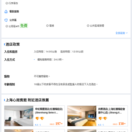
行李寄存
餐飲服務
公共區
免費
電梯
公共區域禁煙
公用區wifi
全部設施
酒店政策
入住和退房
入住時間：14:00以後 退房時間：12:00以前
入住方式
櫃枱服務時間：24小時。
寵物
不可攜帶寵物。
年齡限制
18歲以下的房客不得在沒有家長或監護人的情況下入住酒店。
上海心雨賓館
附近酒店推薦
申虹精選酒店(虹橋樞紐店)
尚際酒店(上海虹橋樞紐會
(Shenhong Select
展中心店) (ShangJi
Hotel)
Hotel (Hongqiao Hub))
197+
150+
HKD
HKD
4.1
/ 5
4.5
/ 5