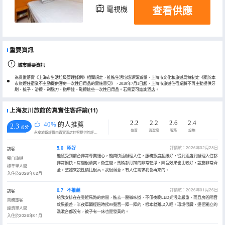
查看供應
電視機
重要資訊
城市重要資訊
為貫徹落實《上海市生活垃圾管理條例》相關規定，推進生活垃圾源頭減量，上海市文化和旅遊局特制定《關於本
市旅遊住宿業不主動提供客房一次性日用品的實施意見》，2019年7月1日起，上海市旅遊住宿業將不再主動提供牙
刷、梳子、浴擦、剃鬚刀、指甲銼、鞋擦這些一次性日用品。若需要可諮詢酒店。
上海友川旅館的真實住客評論(11)
2.2
2.2
2.6
2.4
40%
的人推薦
2.3
/5分
位置
清潔度
服務
設施
永安旅遊評價由真實酒店住客提供的評價。
5.0
極好
評價於：2026年02月28日
訪客
能感受到前台非常專業細心，能夠快速辦理入住，服務態度超級好，從到酒店到辦理入住都
獨自旅遊
非常愉快。房間很清爽，衞生間，馬桶都打掃的非常乾淨，隔音效果也比較好，設施非常齊
標準單人間
全，整體來説性價比很高。我很滿意，有入住需求我會再來的。
入住於2026年02月
0.7
不推薦
評價於：2026年01月26日
訪客
給我安排在在靠近馬路的房間，進去一股黴味道，不僅夜晚LED光污染嚴重，而且房間隔音
商務旅客
效果很差，半夜車輛經過時候￼聲音一陣一陣的，根本就難以入睡。環境很臟，連個獨立的
經濟單人間
洗漱台都沒有，被子有一床也是發黃的。
入住於2026年01月