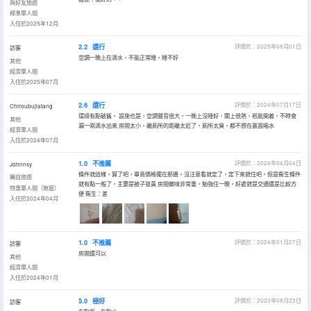
與好友旅遊
標準單人間
入住於2025年12月
2.2
還行
評價於：2025年08月01日
訪客
空調一晚上在滴水，不能正常睡，睡不好
其他
經濟單人間
入住於2025年07月
2.6
還行
評價於：2024年07月17日
Chiroubujiatang
環境有點破舊， 設施也是，空調聲音很大，一晚上沒睡好，關上很熱，衹能開着，不時會
其他
漏一兩滴水出來 房間太小，離廁所的距離太近了，廁所太臭，都不想在裏面喝水
經濟單人間
入住於2024年07月
1.0
不推薦
評價於：2024年04月04日
Johnnsy
條件就這樣，算了吧，畢竟價格擺在那邊，沒注意看就定了，定下來就住吧，但是衞生條件
獨自旅遊
就有點一般了，主要是被子發黃 房間黴味非常重。勉強住一晚，好處就是交通還是比較方
特惠單人間（無窗）
便 衞生：差
入住於2024年04月
1.0
不推薦
評價於：2024年01月27日
訪客
房間還可以
其他
經濟單人間
入住於2024年01月
5.0
極好
評價於：2023年08月23日
訪客