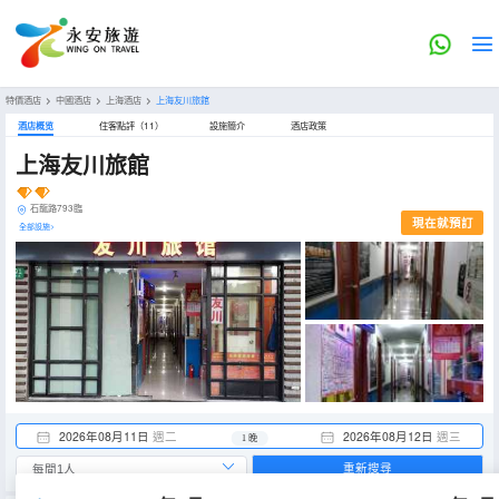
特價酒店
>
中國酒店
>
上海酒店
>
上海友川旅館
酒店概览
住客點評（11）
設施簡介
酒店政策
上海友川旅館
石龍路793臨
現在就預訂
全部設施>
2026年08月11日
週二
2026年08月12日
週三
1 晚
重新搜尋