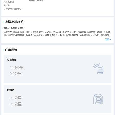
有點舊，有點小
與好友旅遊
大床房
入住於2023年07月
上海友川旅館
地址：
石龍路793臨
酒店位於徐彙區石龍路，臨近上海徐匯濱江及植物園，步行可達，出遊方便，步行到3號線石龍路站約10分鐘，接近商
圈，購物逛街說走就走，周邊生活配套齊全。 酒店裝修時尚，典雅。客房配置考究，內設標動噴淋、彩電、閉路電視、
客用冰箱、高級卧具、潔具等。酒店同時設有行李寄存、24小時前台服務等，為出差、旅遊的客人提供便捷服務
展開
住宿周邊
交通樞紐
12.4公里
0.2公里
地鐵站
0.5公里
0.9公里