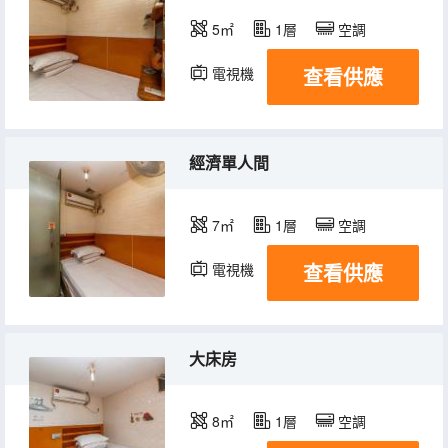
5㎡
1層
空調
查看供應
電視機
經濟單人間
7㎡
1層
空調
查看供應
電視機
大床房
8㎡
1層
空調