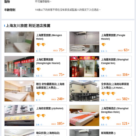
寵物
不可攜帶寵物。
年齡限制
18歲以下的房客不得在沒有家長或監護人的情況下入住酒店。
上海友川旅館
附近酒店推薦
上海蒙恩旅館 (Mengen
上海豐樂旅館 (Fengle
Hotel)
Hostel)
75+
63+
HKD
HKD
3
/ 5
2.5
/ 5
上海紅豐樂旅館
上海叢來旅館 (Shanghai
(Hongfengle Hostel)
Conglai Inn)
75+
116+
HKD
HKD
3.5
/ 5
3.8
/ 5
輕住·安怡優選酒店(上海南
全季酒店(上海南站華東理
站華東理工大學店)
工大學店) (JI Hotel
(Qingzhu · Anyi
(Shanghai South
Preferred Hotel
Railway Station East
(Shanghai South
China University of
240+
502+
HKD
HKD
4
/ 5
4.6
/ 5
Railway Station))
Science and
Technology))
上海依依賓館 (yiyihotel)
上海登曉酒店 (Shanghai
DengXiao Hote)
105+
121+
HKD
HKD
2.6
/ 5
3.5
/ 5
頤朵民宿(上海南站店)
新雨龍旅館 ()