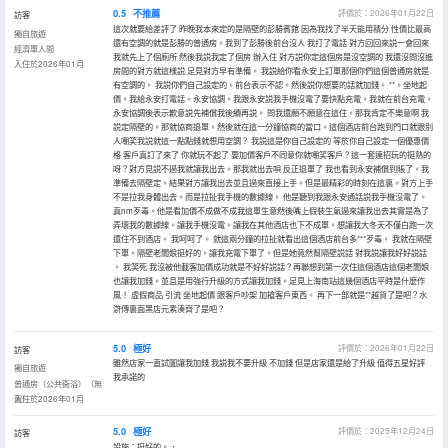
0.5
不推薦
評價於：2026年01月22日
訪客
這次就要給差評了 昨晚我本來定的是隔壁的彭勝賓館 因為我找了半天能用積分 性價比最高
獨自旅遊
還有空調的就是彭勝的普通房。我到了彭勝後前台沒人 我打了電話 對方回回來説一會回來
經濟單人間
我就先上了個廁所 然後我説我定了個房 辦入住 對方説你定這個房是沒空調的 我還沒問沒進
入住於2026年01月
房間的對方就這樣説 足見對方早有準備。 我説給你看永安上訂單那個你們這個普通房就是
有空調的。 我説你們自己設定的。前台表示不認。然後説你想要的話就加錢。 **。坐地起
價。我給永安打電話。永安協調。我跟永安説我手機沒電了要快點充電。我就在前台充電。
永安協調後表示歉意説先補償我後續再説。 問我還願不願意在這住。那我肯定不樂意啊 我
説定隔壁的。那就協商退單。然後就在這一分鐘協商的當口。這個酒店前台跑到門口就跟別
人嘲笑我説就這一點點錢就想用空調？ 我説這是你自己設定的 等於你自己設定一個優惠價
格 客戶真訂了來了 你就玩不起了 要加價客戶不同意你就嘲笑客戶？這一套連招玩的挺熟的
呀？對方見説不過我就讓我出去。那我就出去唄 反正退單了 我也看到永安補償到賬了。我
準備去隔壁定。結果對方讓我出去並且過來直接上手。但是最精彩的時刻在這裏。對方上手
不是拉我身體出去。而是拉扯我手機的數據線。 他是聽到我跟永安通話説我手機沒電了。
真nm歹毒。他是看加價不成做不成我這單生意然後嘴上假裝生氣過來讓我出去其實是為了
弄壞我的數據線。讓我手機沒電。讓我在其他酒店也下不成單。想讓我大冬天不僅白跑一次
還住不到酒店。 我呵呵了。 就這兩分鐘的拉扯就看出這個酒店前台多***歹毒。 我就在隔壁
下單。隔壁老闆娘挺好的。讓我充電下單了。但是她竟然幫隔壁説話 對我説讓我好好説話
。 我笑死 我沒被他載客加價成功就是不好好説話？再聯想到第一次住這個酒店這個老闆娘
也讓我加錢。並且是用強行升級的方式讓我加錢。足見上海南站這幾個酒店平時是什麼作
風！ 虛假商品 引流 坐地起價 跟客戶吵架 加搶客戶東西。 再下一部就是**越貨了是吧？水
滸傳裏面黑店元素湊齊了是吧？
5.0
極好
評價於：2026年01月22日
訪客
雖然店家一直試圖讓我加錢 我説我不要升級 不加錢 但是店家還是給了升級 值得五星好評
獨自旅遊
我承諾的
普通房（公共衞浴）（無
窗）
入住於2026年01月
5.0
極好
評價於：2025年12月24日
訪客
設施：挺好的。，