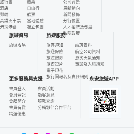
旅行團
機票
公司背景
酒店
自由行
最新動向
郵輪
船票
新聞發佈
高鐵火車票
當地體驗
分行位置
港玩港食
獨立包團
人才招聘及發展
私隱政策
旅遊資訊
旅遊服務
旅遊攻略
旅客須知
航班資料
旅遊保險
航空公司資料
旅遊禮券
惡劣天氣通知
旅遊短片
簽證及入境須知
電子印花
旅行團報名及責任細則
更多服務與支援
永安旅遊APP
會員登入
會員活動
會員登記
顧客意見
會籍簡介
服務查詢
會員有賞
分銷夥伴合作平台
精選優惠