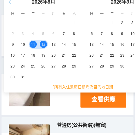
2026年8月
2026年9月
標準單人間
日
一
二
三
四
五
六
日
一
二
三
四
1
1
2
3
7㎡
1層
空調
2
3
4
5
6
7
8
6
7
8
9
10
查看供應
電視機
9
10
11
12
13
14
15
13
14
15
16
17
16
17
18
19
20
21
22
20
21
22
23
24
特惠單人間(無窗)
23
24
25
26
27
28
29
27
28
29
30
30
31
5㎡
1層
*所有入住退房日期均為目的地日期
查看供應
普通房(公共衞浴)(無窗)