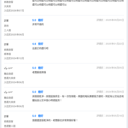
還可以吧還可以吧還可以吧還可以吧還可以吧還可以吧還可以吧還可以吧還可以吧還可以吧
商務旅客
還可以吧還可以吧還可以吧還可以
大床房
入住於2026年07月
5.0
極好
評價於：2025年09月20日
訪客
非常不錯的
其他
三人間
入住於2025年08月
4.6
很好
評價於：2025年01月22日
訪客
出差訂的還行吧
商務旅客
標準間
入住於2024年12月
5.0
極好
評價於：2024年06月05日
ꪜiρ ᯤ⁶ᴳ⁺
老闆娘很熱情
獨自旅遊
普通大床房
入住於2024年06月
5.0
極好
評價於：2024年06月05日
ꪜiρ ᯤ⁶ᴳ⁺
房間很乾凈，房間設施齊全，有一次性拖鞋，周圍吃喝玩樂都挺方便的，附近有公交站去地
獨自旅遊
鐵站坐公交半個小時就能到！
普通大床房
入住於2024年06月
5.0
極好
評價於：2024年05月18日
訪客
旅館還是挺乾淨的，老闆娘也非常熱情好客！
商務旅客
普通雙人間