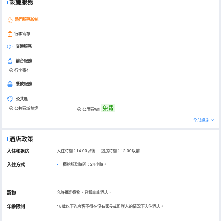
設施服務
熱門服務設施
行李寄存
交通服務
前台服務
行李寄存
餐飲服務
公共區
免費
公共區域禁煙
公用區wifi
全部設施
酒店政策
入住和退房
入住時間：14:00以後 退房時間：12:00以前
入住方式
櫃枱服務時間：24小時。
寵物
允許攜帶寵物，具體諮詢酒店。
年齡限制
18歲以下的房客不得在沒有家長或監護人的情況下入住酒店。