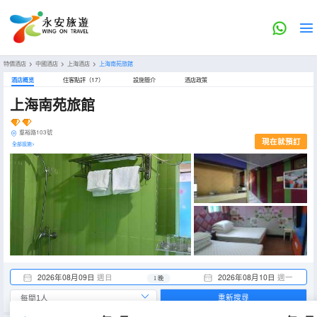
特價酒店
>
中國酒店
>
上海酒店
>
上海南苑旅館
酒店概览
住客點評（17）
設施簡介
酒店政策
上海南苑旅館
羣裕路103號
現在就預訂
全部設施>
2026年08月09日
週日
2026年08月10日
週一
1 晚
重新搜尋