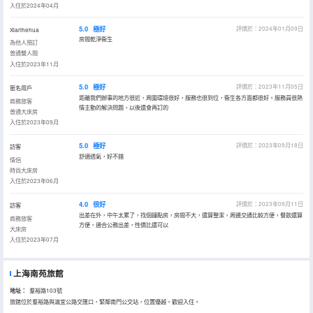
入住於2024年04月
5.0
極好
評價於：2024年01月09日
Xiarihehua
房間乾淨衞生
為他人預訂
普通雙人間
入住於2023年11月
5.0
極好
評價於：2023年11月05日
匿名用戶
距離我們辦事的地方很近，周圍環境很好，服務也很到位，衞生各方面都很好。服務員很熱
商務旅客
情主動的解決問題，以後還會再訂的
普通大床房
入住於2023年09月
5.0
極好
評價於：2023年09月18日
訪客
舒適透氣，好不錯
情侶
時尚大床房
入住於2023年06月
4.0
很好
評價於：2023年09月11日
訪客
出差在外，中午太累了，找個鐘點房，房間不大，還算整潔，周邊交通比較方便，餐飲還算
商務旅客
方便，適合公務出差，性價比還可以
大床房
入住於2023年07月
上海南苑旅館
地址：
羣裕路103號
旅館位於羣裕路與滬宜公路交匯口，緊鄰南門公交站，位置優越。歡迎入住。