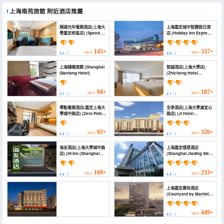
上海南苑旅館
附近酒店推薦
極速光年電競酒店(上海大
上海嘉定城中智選假日酒
學嘉定校區店) (Speed of
店 (Holiday Inn Express
Light E-Sports Hotel
SHANGHAI JIADING
(Shanghai University
CENTER by IHG)
Jiading Campus))
145+
337+
HKD
HKD
4.5
/ 5
4.6
/ 5
上海錢隆旅館 (Shanghai
智誠酒店(上海大學店)
Qianlong Hotel)
(Zhicheng Hotel
(Shanghai University))
94+
187+
HKD
HKD
4.7
/ 5
4.7
/ 5
零點電競酒店(嘉定上海大
全季酒店(上海大學滬宜公
學城中路店) (Zero Point
路店) (JI Hotel
E-Sports Hotel (Jiading
(Shanghai University
Shanghai University
Huyi Highway))
Town Middle Road))
92+
326+
HKD
HKD
4.4
/ 5
4.7
/ 5
海友酒店(上海大學城中路
上海嘉定禧恩酒店
店) (Hi Inn (Shanghai
(Shanghai Jiading Xien
Daxuecheng Zhong
Hotel)
Road))
169+
233+
HKD
HKD
4.4
/ 5
4.4
/ 5
上海嘉定萬怡酒店
(Courtyard by Marriott
Shanghai Jiading)
449+
HKD
4.5
/ 5