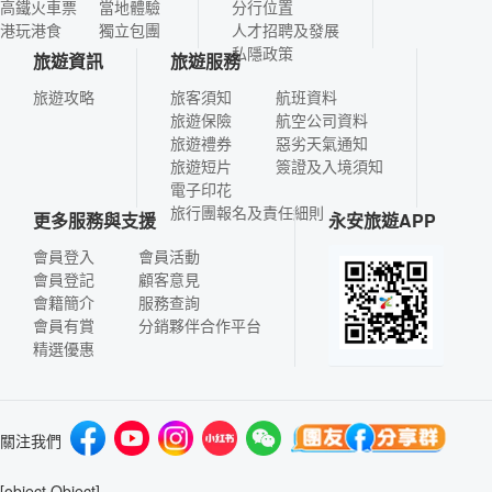
高鐵火車票
當地體驗
分行位置
港玩港食
獨立包團
人才招聘及發展
私隱政策
旅遊資訊
旅遊服務
旅遊攻略
旅客須知
航班資料
旅遊保險
航空公司資料
旅遊禮券
惡劣天氣通知
旅遊短片
簽證及入境須知
電子印花
旅行團報名及責任細則
更多服務與支援
永安旅遊APP
會員登入
會員活動
會員登記
顧客意見
會籍簡介
服務查詢
會員有賞
分銷夥伴合作平台
精選優惠
關注我們
[object Object]