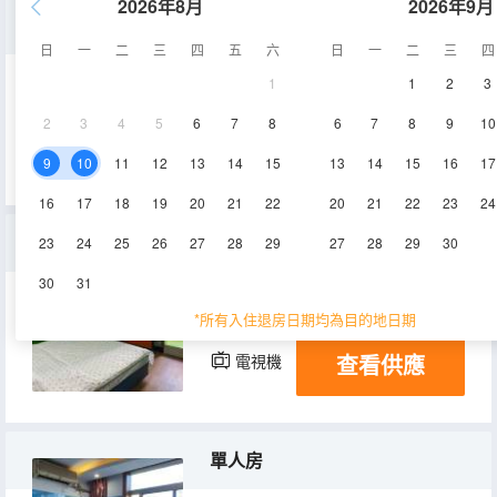
2026年8月
2026年9月
時尚大床房
日
一
二
三
四
五
六
日
一
二
三
四
1
1
2
3
15㎡
2層
空調
2
3
4
5
6
7
8
6
7
8
9
10
查看供應
電視機
9
10
11
12
13
14
15
13
14
15
16
17
16
17
18
19
20
21
22
20
21
22
23
24
大床房
23
24
25
26
27
28
29
27
28
29
30
30
31
15㎡
2層
空調
*所有入住退房日期均為目的地日期
查看供應
電視機
單人房