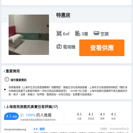
特惠房
6㎡
3層
空調
查看供應
電視機
重要資訊
城市重要資訊
為貫徹落實《上海市生活垃圾管理條例》相關規定，推進生活垃圾源頭減量，上海市文化和旅遊局特制定《關於本
市旅遊住宿業不主動提供客房一次性日用品的實施意見》，2019年7月1日起，上海市旅遊住宿業將不再主動提供牙
刷、梳子、浴擦、剃鬚刀、指甲銼、鞋擦這些一次性日用品。若需要可諮詢酒店。
上海南苑旅館的真實住客評論(17)
4.1
4.1
4.1
4.1
100%
的人推薦
4.1
/5分
位置
清潔度
服務
設施
永安旅遊評價由真實酒店住客提供的評價。
4.0
很好
評價於：2026年08月04日
Donghaiheqikuang