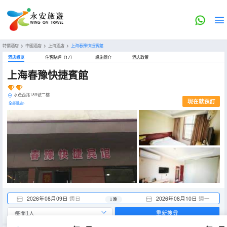
特價酒店
>
中國酒店
>
上海酒店
>
上海春豫快捷賓館
酒店概览
住客點評（17）
設施簡介
酒店政策
上海春豫快捷賓館
水產西路189號二樓
現在就預訂
全部設施>
2026年08月09日
週日
2026年08月10日
週一
1 晚
重新搜尋