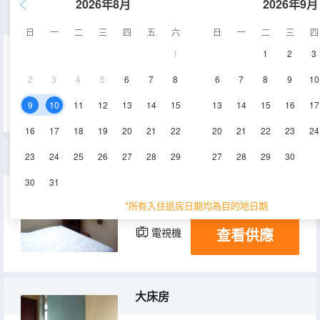
2026年8月
2026年9月
特惠大床房
日
一
二
三
四
五
六
日
一
二
三
四
1
1
2
3
15㎡
2-3層
空調
2
3
4
5
6
7
8
6
7
8
9
10
查看供應
電視機
9
10
11
12
13
14
15
13
14
15
16
17
16
17
18
19
20
21
22
20
21
22
23
24
普通大床房
23
24
25
26
27
28
29
27
28
29
30
30
31
15㎡
2-3層
空調
*所有入住退房日期均為目的地日期
查看供應
電視機
大床房