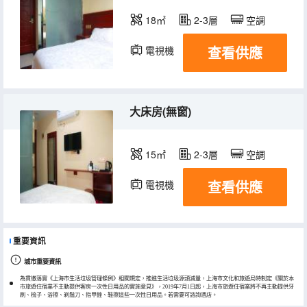
18㎡
2-3層
空調
查看供應
電視機
大床房(無窗)
15㎡
2-3層
空調
查看供應
電視機
重要資訊
城市重要資訊
為貫徹落實《上海市生活垃圾管理條例》相關規定，推進生活垃圾源頭減量，上海市文化和旅遊局特制定《關於本
市旅遊住宿業不主動提供客房一次性日用品的實施意見》，2019年7月1日起，上海市旅遊住宿業將不再主動提供牙
刷、梳子、浴擦、剃鬚刀、指甲銼、鞋擦這些一次性日用品。若需要可諮詢酒店。