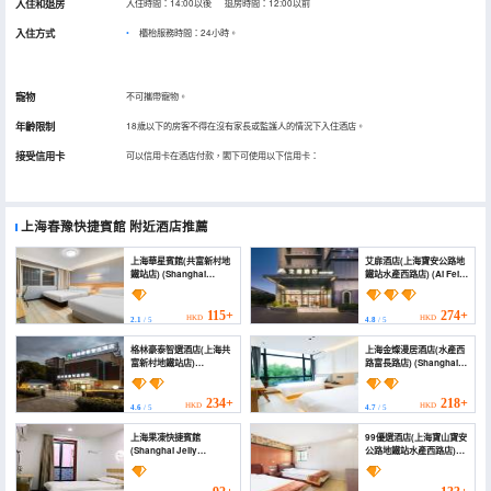
入住和退房
入住時間：14:00以後 退房時間：12:00以前
入住方式
櫃枱服務時間：24小時。
寵物
不可攜帶寵物。
年齡限制
18歲以下的房客不得在沒有家長或監護人的情況下入住酒店。
接受信用卡
可以信用卡在酒店付款，閣下可使用以下信用卡：
上海春豫快捷賓館
附近酒店推薦
上海華星賓館(共富新村地
艾扉酒店(上海寶安公路地
鐵站店) (Shanghai
鐵站水產西路店) (Ai Fei
Huaxing Hotel (Gongfu
Hotel (Shanghai Baoan
Xincun Subway
Highway Subway
Station))
Station Shuichan West
115+
274+
HKD
HKD
2.1
/ 5
4.8
/ 5
Road Branch))
格林豪泰智選酒店(上海共
上海金燦漫居酒店(水產西
富新村地鐵站店)
路富長路店) (Shanghai
(GreenTree Inn
Jin Can Manju Hotel)
(Shanghai Gongfu
Xincun Metro Station))
234+
218+
HKD
HKD
4.6
/ 5
4.7
/ 5
上海果凍快捷賓館
99優選酒店(上海寶山寶安
(Shanghai Jelly
公路地鐵站水產西路店)
Express Hotel)
(99 Preferred Hotel
(Shanghai Baoshan
Baoan Highway