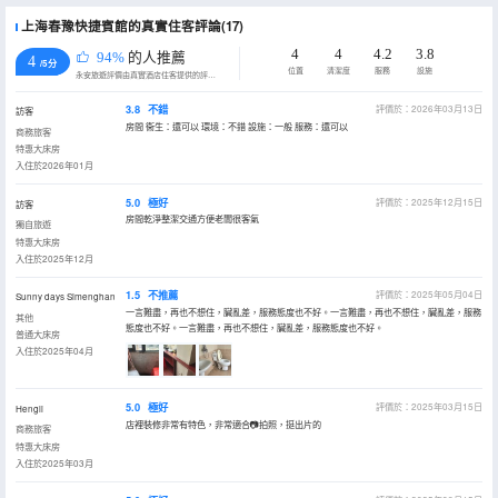
上海春豫快捷賓館的真實住客評論(17)
4
4
4.2
3.8
94%
的人推薦
4
/5分
位置
清潔度
服務
設施
永安旅遊評價由真實酒店住客提供的評價。
3.8
不錯
評價於：2026年03月13日
訪客
房間 衞生：還可以 環境：不錯 設施：一般 服務：還可以
商務旅客
特惠大床房
入住於2026年01月
5.0
極好
評價於：2025年12月15日
訪客
房間乾淨整潔交通方便老闆很客氣
獨自旅遊
特惠大床房
入住於2025年12月
1.5
不推薦
評價於：2025年05月04日
Sunny days Simenghan
一言難盡，再也不想住，臟亂差，服務態度也不好。一言難盡，再也不想住，臟亂差，服務
其他
態度也不好。一言難盡，再也不想住，臟亂差，服務態度也不好。
普通大床房
入住於2025年04月
5.0
極好
評價於：2025年03月15日
Hengli
店裡裝修非常有特色，非常適合📷拍照，挺出片的
商務旅客
特惠大床房
入住於2025年03月