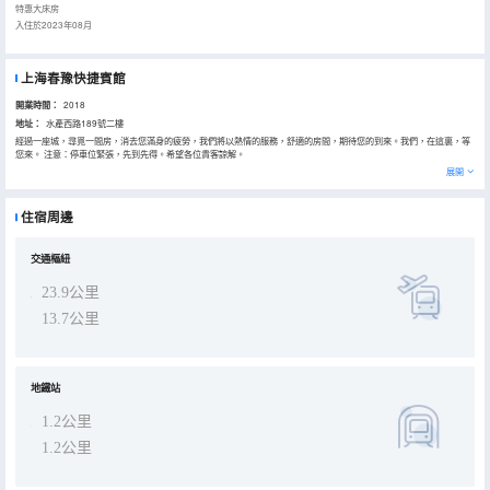
特惠大床房
入住於2023年08月
上海春豫快捷賓館
開業時間：
2018
地址：
水產西路189號二樓
經過一座城，尋覓一間房，消去您滿身的疲勞，我們將以熱情的服務，舒適的房間，期待您的到來。我們，在這裏，等
您來。 注意：停車位緊張，先到先得。希望各位貴客諒解。
展開
住宿周邊
交通樞紐
23.9公里
13.7公里
地鐵站
1.2公里
1.2公里