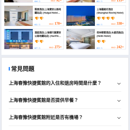
92+
133+
HKD
HKD
4.4
/ 5
4.1
/ 5
Subway Station Fishery
West Road Branch))
匯貴酒店(上海寶安公路地
上海羅維尼酒店
鐵站店) (Huigui Hotel
(Shanghai Rovinj Hotel)
(Shanghai Bao'an
Highway Subway
Station))
170+
338+
HKD
HKD
4.1
/ 5
4.6
/ 5
漢庭酒店(上海楊行鎮寶安
荷林輕奢酒店(水產西路店)
公路地鐵站店) (HanTing
(Helin Hotel)
Hotel (Shanghai
Yanghang Town Bao'an
Highway Subway
275+
242+
HKD
HKD
4.7
/ 5
4.3
/ 5
Station))
常見問題
上海春豫快捷賓館的入住和退房時間是什麼？
上海春豫快捷賓館是否提供早餐？
上海春豫快捷賓館附近是否有機場？