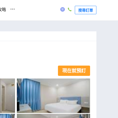
...
攻略
搜尋訂單
現在就預訂