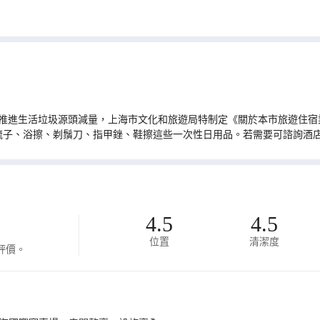
推進生活垃圾源頭減量，上海市文化和旅遊局特制定《關於本市旅遊住宿業
梳子、浴擦、剃鬚刀、指甲銼、鞋擦這些一次性日用品。若需要可諮詢酒
4.5
4.5
位置
清潔度
評價。