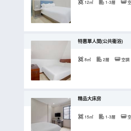
12㎡
1-3層
特惠單人間(公共衞浴)
8㎡
2層
空調
精品大床房
15㎡
1-3層