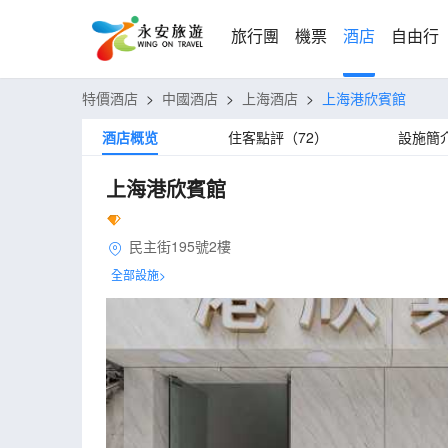
旅行團
機票
酒店
自由行
特價酒店
>
中國酒店
>
上海酒店
>
上海港欣賓館
酒店概览
住客點評（72）
設施簡
上海港欣賓館
民主街195號2樓
全部設施>