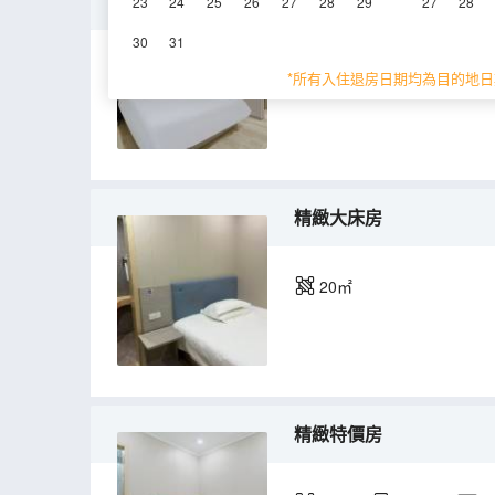
輕奢大床房
23
24
25
26
27
28
29
27
28
30
31
18㎡
3層
空
*所有入住退房日期均為目的地日
精緻大床房
20㎡
精緻特價房