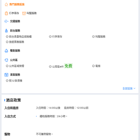
熱門服務設施
行李寄存
叫醒服務
交通服務
前台服務
前台貴重物品保險櫃
行李寄存
叫醒服務
旅遊票務服務
餐飲服務
公共區
免費
公共區域禁煙
電梯
公用區wifi
清潔服務
熨斗/掛燙機
全部設施
酒店政策
入住和退房
入住時間：14:00以後 退房時間：12:00以前
入住方式
櫃枱服務時間：24小時。
寵物
不可攜帶寵物。