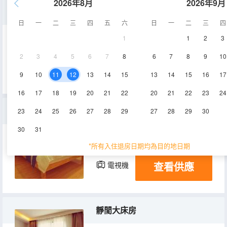
2026年8月
2026年9月
經濟雙人間
日
一
二
三
四
五
六
日
一
二
三
四
1
1
2
3
15㎡
2-3層
空調
2
3
4
5
6
7
8
6
7
8
9
10
查看供應
電視機
9
10
11
12
13
14
15
13
14
15
16
17
16
17
18
19
20
21
22
20
21
22
23
24
特惠大床房
23
24
25
26
27
28
29
27
28
29
30
30
31
15-18㎡
2-3層
空調
*所有入住退房日期均為目的地日期
查看供應
電視機
靜閒大床房