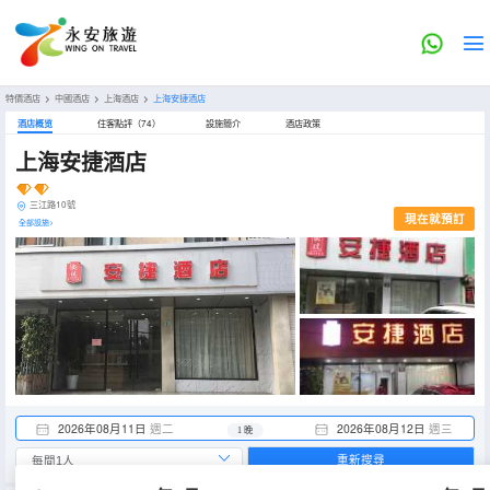
特價酒店
>
中國酒店
>
上海酒店
>
上海安捷酒店
酒店概览
住客點評（74）
設施簡介
酒店政策
上海安捷酒店
三江路10號
現在就預訂
全部設施>
2026年08月11日
週二
2026年08月12日
週三
1 晚
重新搜尋