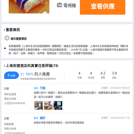
查看供應
電視機
重要資訊
城市重要資訊
為貫徹落實《上海市生活垃圾管理條例》相關規定，推進生活垃圾源頭減量，上海市文化和旅遊局特制定《關於本
市旅遊住宿業不主動提供客房一次性日用品的實施意見》，2019年7月1日起，上海市旅遊住宿業將不再主動提供牙
刷、梳子、浴擦、剃鬚刀、指甲銼、鞋擦這些一次性日用品。若需要可諮詢酒店。
上海安捷酒店的真實住客評論(74)
4
4
4.2
3.9
88%
的人推薦
4
/5分
位置
清潔度
服務
設施
永安旅遊評價由真實酒店住客提供的評價。
3.0
不錯
評價於：2026年07月08日
訪客
就還行對付一晚還行，要是出來需要對付一晚選這個也還行，偶爾需要在那裡對付一晚這個
與好友旅遊
是一家可以的選擇，就還行
精品大床房
入住於2026年06月
5.0
極好
評價於：2026年06月17日
訪客
房間非常乾淨整潔舒適衞生，住的非常舒服滿意
商務旅客
特惠大床房
入住於2026年06月