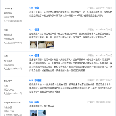
4.0
很好
評價於：2025年11月06日
Hanying、
衹是在上海待一天找個地方睡覺的話還不錯，房間稍微小一點，但是服務還不錯，符合預期
獨自旅遊
就是空調吹了一晚上給吹我中風了所以扣一顆星hhhh不過入住總體還是很舒服的
精品大床房
入住於2025年08月
4.7
很好
評價於：2025年10月15日
訪客
整體滿意，除了隔音略差一點，但是好像酒店都一樣，因為房間比較多，是去看演唱會的，
獨自旅遊
離體育館也很近，就一站，而且去地鐵站也近，自己買了一次性四件套，就更放心了
特惠大床房
入住於2025年10月
4.0
很好
評價於：2025年08月26日
訪客
酒店衹有兩層，就是一個小旅館。房間也不大，設施不算很新。但乾淨，整潔。環境還不
獨自旅遊
錯，我選的非臨街一面，比較安靜。我衹在辦入住和退房和前台説過幾句話，態度很好。我
精品大床房
是在週末臨時預訂的房間，價位有些偏高。如果提前訂或非週末時間，價錢還是適中的。對
入住於2025年08月
於單身出遊，或者朋友出遊，情侶出遊，是一個經濟型的選擇
0.5
不推薦
評價於：2025年07月04日
匿名用戶
衹能説非常差 ，一進房間看床上就有毛髮，很明顯床單被套並沒有換過，而且酒店非常非
其他
常不隔音，隔壁房間打電話我們都可以聽的清清楚楚 根本休息不好 ，半夜12點的還有小孩
精品大床房
在樓下吵，衹能説非常非常不推薦
入住於2025年07月
5.0
極好
評價於：2025年05月14日
Woyaowanshizuo
酒店服務很好，幫忙拿東西
商務旅客
精品大床房
入住於2025年04月