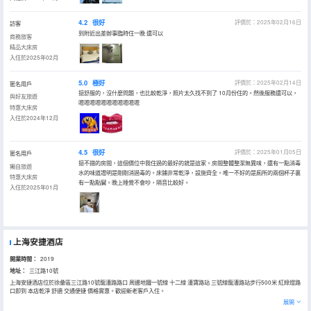
4.2
很好
評價於：2025年02月16日
訪客
到附近出差辦事臨時住一晚 還可以
商務旅客
精品大床房
入住於2025年02月
5.0
極好
評價於：2025年02月14日
匿名用戶
挺舒服的，沒什麼問題，也比較乾淨，照片太久找不到了 10月份住的。然後服務還可以，
與好友旅遊
嗯嗯嗯嗯嗯嗯嗯嗯嗯嗯嗯
特惠大床房
入住於2024年12月
4.5
很好
評價於：2025年01月05日
匿名用戶
挺不錯的房間，這個價位中我住過的最好的就是這家。房間整體整潔無異味，還有一點消毒
獨自旅遊
水的味道證明是剛剛消過毒的。床鋪非常乾淨，設施齊全。唯一不好的是廁所的兩個杯子裏
特惠大床房
有一點點臟。晚上睡覺不會吵，隔音比較好。
入住於2025年01月
上海安捷酒店
開業時間：
2019
地址：
三江路10號
上海安捷酒店位於徐彙區三江路10號龍漕路路口 周邊地鐵一號線 十二線 漕寶路站 三號線龍漕路站步行500米 紅綠燈路
口即到 本店乾淨 舒適 交通便捷 價格實惠。歡迎新老客戶入住。
展開