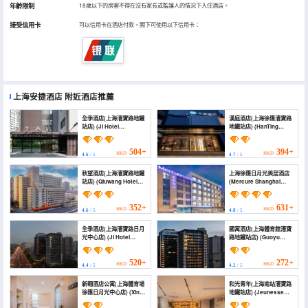
年齡限制
18歲以下的房客不得在沒有家長或監護人的情況下入住酒店。
接受信用卡
可以信用卡在酒店付款，閣下可使用以下信用卡：
上海安捷酒店
附近酒店推薦
全季酒店(上海漕寶路地鐵
漢庭酒店(上海徐匯漕寶路
站店) (JI Hotel
地鐵站店) (HanTing
(Shanghai Caobao
Hotel (Shanghai Xuhui
Road Subway Station))
Caobao Road Subway
Station))
504+
394+
HKD
HKD
4.6
/ 5
4.7
/ 5
秋望酒店(上海漕寶路地鐵
上海徐匯日月光美居酒店
站店) (Qiuwang Hotel
(Mercure Shanghai
(Shanghai Caobao
Xujiahui South)
Road Subway Station
Branch))
352+
631+
HKD
HKD
4.6
/ 5
4.8
/ 5
全季酒店(上海漕寶路日月
國寓酒店(上海體育館漕寶
光中心店) (JI Hotel
路地鐵站店) (Guoyu
(Shanghai Caobao
Hotel (Shanghai
Road Rìyuèguāng
Stadium Caobao Road
Center))
Subway Station))
520+
272+
HKD
HKD
4.4
/ 5
4.2
/ 5
新翱酒店公寓(上海體育場
和光青年(上海南站漕寶路
徐匯日月光中心店) (Xinao
地鐵站店) (Jeunesse
Serviced
Heguang (Shanghai