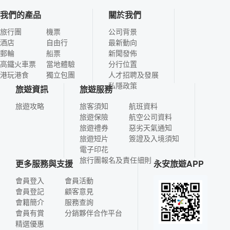
我們的產品
關於我們
旅行團
機票
公司背景
酒店
自由行
最新動向
郵輪
船票
新聞發佈
高鐵火車票
當地體驗
分行位置
港玩港食
獨立包團
人才招聘及發展
私隱政策
旅遊資訊
旅遊服務
旅遊攻略
旅客須知
航班資料
旅遊保險
航空公司資料
旅遊禮券
惡劣天氣通知
旅遊短片
簽證及入境須知
電子印花
旅行團報名及責任細則
更多服務與支援
永安旅遊APP
會員登入
會員活動
會員登記
顧客意見
會籍簡介
服務查詢
會員有賞
分銷夥伴合作平台
精選優惠