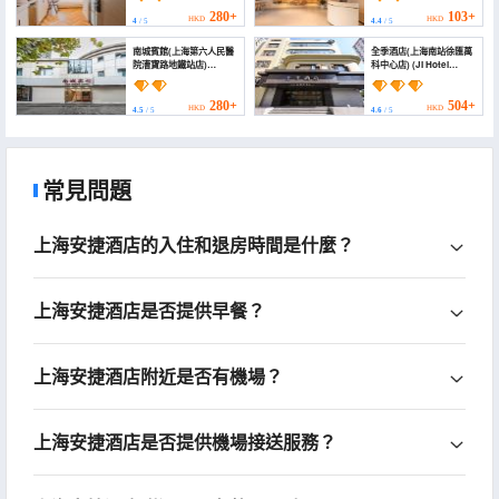
Apartment(Shanghai
Guangda Convention &
Stadium, Xuhui
Exhibition Center,
280+
103+
HKD
HKD
4
/ 5
4.4
/ 5
Riyouguang Center
Caobao Road Metro
Store))
Station Branch))
南城賓館(上海第六人民醫
全季酒店(上海南站徐匯萬
院漕寶路地鐵站店)
科中心店) (JI Hotel
(Nancheng Hotel)
(Shanghai South
Railway Station Xuhui
Vanke Center))
280+
504+
HKD
HKD
4.5
/ 5
4.6
/ 5
常見問題
上海安捷酒店的入住和退房時間是什麼？
上海安捷酒店是否提供早餐？
上海安捷酒店附近是否有機場？
上海安捷酒店是否提供機場接送服務？