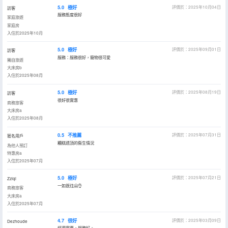
5.0
極好
評價於：2025年10月04日
訪客
服務態度很好
家庭旅遊
家庭房
入住於2025年10月
5.0
極好
評價於：2025年09月01日
訪客
服務：服務很好，寵物很可愛
獨自旅遊
大床房b
入住於2025年08月
5.0
極好
評價於：2025年08月19日
訪客
很好很實惠
商務旅客
大床房a
入住於2025年08月
0.5
不推薦
評價於：2025年07月31日
匿名用戶
糟糕透頂的衞生情況
為他人預訂
特惠房a
入住於2025年07月
5.0
極好
評價於：2025年07月21日
Zziqi
一如既往🤗👌
商務旅客
大床房a
入住於2025年07月
4.7
很好
評價於：2025年03月09日
Dezhoude
經濟實惠，服務好。