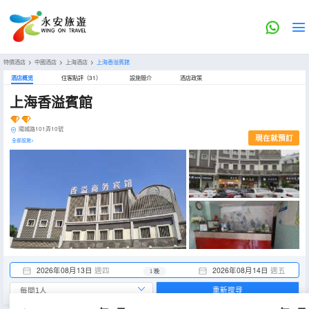
特價酒店
>
中國酒店
>
上海酒店
>
上海香溢賓館
酒店概览
住客點評（31）
設施簡介
酒店政策
上海香溢賓館
陽城路101弄10號
現在就預訂
全部設施>
2026年08月13日
週四
2026年08月14日
週五
1 晚
重新搜尋