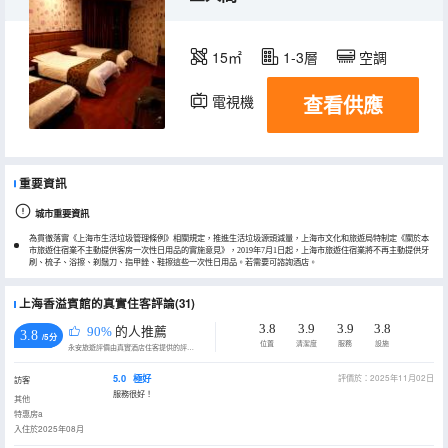
15㎡
1-3層
空調
查看供應
電視機
重要資訊
城市重要資訊
為貫徹落實《上海市生活垃圾管理條例》相關規定，推進生活垃圾源頭減量，上海市文化和旅遊局特制定《關於本
市旅遊住宿業不主動提供客房一次性日用品的實施意見》，2019年7月1日起，上海市旅遊住宿業將不再主動提供牙
刷、梳子、浴擦、剃鬚刀、指甲銼、鞋擦這些一次性日用品。若需要可諮詢酒店。
上海香溢賓館的真實住客評論(31)
3.8
3.9
3.9
3.8
90%
的人推薦
3.8
/5分
位置
清潔度
服務
設施
永安旅遊評價由真實酒店住客提供的評價。
5.0
極好
評價於：2025年11月02日
訪客
服務很好！
其他
特惠房a
入住於2025年08月