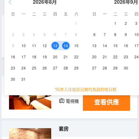
2026年8月
2026年9月
大床房
日
一
二
三
四
五
六
日
一
二
三
四
1
1
2
3
15㎡
2層
空調
2
3
4
5
6
7
8
6
7
8
9
10
查看供應
電視機
9
10
11
12
13
14
15
13
14
15
16
17
16
17
18
19
20
21
22
20
21
22
23
24
雙床間
23
24
25
26
27
28
29
27
28
29
30
30
31
11㎡
1-3層
空調
*所有入住退房日期均為目的地日期
查看供應
電視機
套房