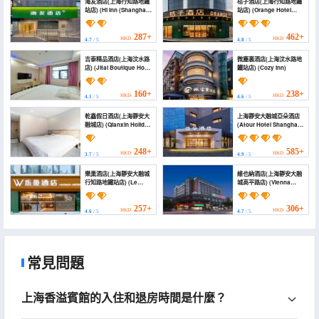
海友酒店(上海行知路地鐵
桔子酒店(上海行知路地鐵
站店) (Hi Inn (Shanghai
站店) (Orange Hotel
Xingzhi Road Subway
(Shanghai Xingzhi Road
Station))
Subway Station))
287+
462+
HKD
HKD
4.7
/ 5
4.8
/ 5
吉泰精品酒店(上海汶水路
微塵裏酒店(上海汶水路地
店) (Jitai Boutique Hotel
鐵站店) (Cozy inn)
(Shanghai Wenshui
Road))
160+
238+
HKD
HKD
4.1
/ 5
4.6
/ 5
乾鑫假日酒店(上海靜安大
上海靜安大融城亞朵酒店
融城店) (Qianxin Holiday
(Atour Hotel Shanghai
Hotel (Shanghai Jing'an
Jing'an IMIX Park)
Darongcheng Branch))
248+
585+
HKD
HKD
3.7
/ 5
4.9
/ 5
樂巢酒店(上海靜安大融城
維也納酒店(上海靜安大融
行知路地鐵站店) (Le
城高平路店) (Vienna
Chao Hotel (Shanghai
Hotel (Shanghai Jing'an
Jing'an Darongcheng
Darongchng Gaoping
Xingzhi Road Subway
Road))
257+
306+
HKD
HKD
4.6
/ 5
4.7
/ 5
Station))
常見問題
上海香溢賓館的入住和退房時間是什麼？