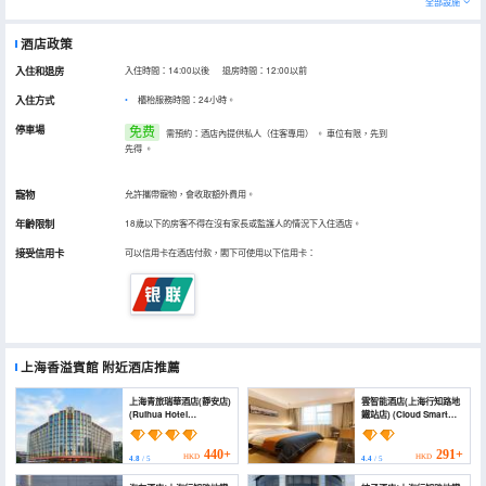
全部設施
酒店政策
入住和退房
入住時間：14:00以後 退房時間：12:00以前
入住方式
櫃枱服務時間：24小時。
停車場
免费
需預約：酒店內提供私人（住客專用）
。
車位有限，先到
先得
。
寵物
允許攜帶寵物，會收取額外費用。
年齡限制
18歲以下的房客不得在沒有家長或監護人的情況下入住酒店。
接受信用卡
可以信用卡在酒店付款，閣下可使用以下信用卡：
上海香溢賓館
附近酒店推薦
上海青旅瑞華酒店(靜安店)
雲智能酒店(上海行知路地
(Ruihua Hotel
鐵站店) (Cloud Smart
Shanghai)
Hotel (Shanghai Xingzhi
Road Subway Station
Store))
440+
291+
HKD
HKD
4.8
/ 5
4.4
/ 5