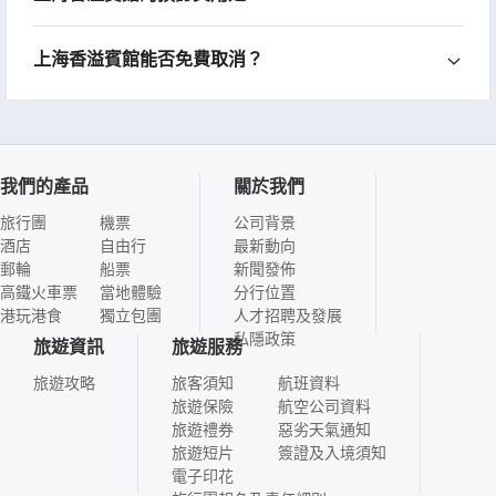
上海香溢賓館能否免費取消？
我們的產品
關於我們
旅行團
機票
公司背景
酒店
自由行
最新動向
郵輪
船票
新聞發佈
高鐵火車票
當地體驗
分行位置
港玩港食
獨立包團
人才招聘及發展
私隱政策
旅遊資訊
旅遊服務
旅遊攻略
旅客須知
航班資料
旅遊保險
航空公司資料
旅遊禮券
惡劣天氣通知
旅遊短片
簽證及入境須知
電子印花