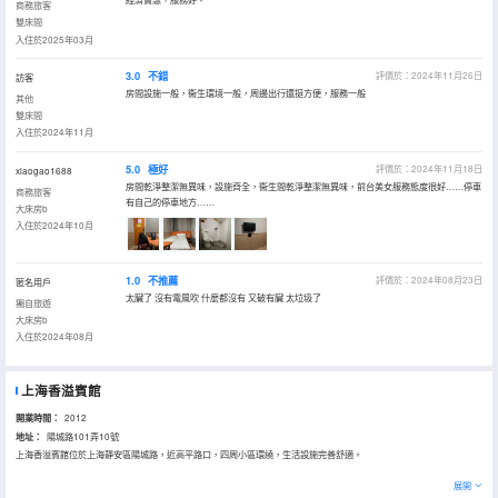
商務旅客
雙床間
入住於2025年03月
3.0
不錯
評價於：2024年11月26日
訪客
房間設施一般，衞生環境一般，周邊出行還挺方便，服務一般
其他
雙床間
入住於2024年11月
5.0
極好
評價於：2024年11月18日
xiaogao1688
房間乾淨整潔無異味，設施齊全，衞生間乾淨整潔無異味，前台美女服務態度很好……停車
商務旅客
有自己的停車地方……
大床房b
入住於2024年10月
1.0
不推薦
評價於：2024年08月23日
匿名用戶
太臟了 沒有電風吹 什麼都沒有 又破有臟 太垃圾了
獨自旅遊
大床房b
入住於2024年08月
上海香溢賓館
開業時間：
2012
地址：
陽城路101弄10號
上海香溢賓館位於上海靜安區陽城路，近高平路口，四周小區環繞，生活設施完善舒適。
賓館的客房乾淨、整潔，房內24小時熱水、獨立淋浴間、空調等設施都有，更有殷切的服務，為賓客提供一個便利的住
展開
所。