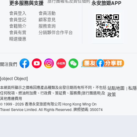
旅行團報名及責任細則
更多服務與支援
永安旅遊APP
會員登入
會員活動
會員登記
顧客意見
會籍簡介
服務查詢
會員有賞
分銷夥伴合作平台
精選優惠
關注我們
[object Object]
本網頁所顯示之價格因應產品種類及出發日期而有所不同，不包括
站點地圖
私隱
|
任何稅項、燃油附加費、行政費、簽証費、服務費(旅行團適用)及
政策
其他應繳費用
© 1999 - 2026 香港永安旅遊有限公司 Hong Kong Wing On
Travel Service Limited. All Rights Reserved. 牌照號碼: 350074