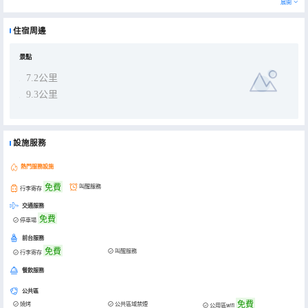
展開
住宿周邊
景點
7.2公里
9.3公里
設施服務
熱門服務設施
免費
叫醒服務
行李寄存
交通服務
免費
停車場
前台服務
免費
叫醒服務
行李寄存
餐飲服務
公共區
免費
燒烤
公共區域禁煙
公用區wifi