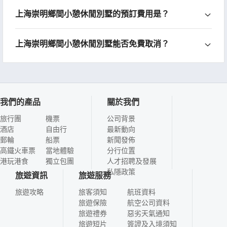
上海崇明鄉間小憩休閒別墅的預訂費用是？
上海崇明鄉間小憩休閒別墅能否免費取消？
我們的產品
關於我們
旅行團
機票
公司背景
酒店
自由行
最新動向
郵輪
船票
新聞發佈
高鐵火車票
當地體驗
分行位置
港玩港食
獨立包團
人才招聘及發展
私隱政策
旅遊資訊
旅遊服務
旅遊攻略
旅客須知
航班資料
旅遊保險
航空公司資料
旅遊禮券
惡劣天氣通知
旅遊短片
簽證及入境須知