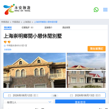
特價酒店
>
中國酒店
>
上海酒店
>
上海崇明鄉間小憩休閒別墅
酒店概览
住客點評（0）
設施簡介
酒店政策
上海崇明鄉間小憩休閒別墅
中興鎮永南村522號1室
現在就預訂
全部設施>
2026年08月12日
週三
2026年08月13日
週四
1 晚
重新搜尋