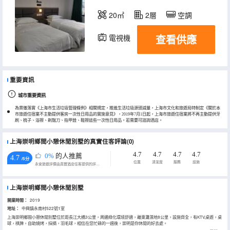
20㎡
2層
空調
查看供應
電視機
重要資訊
城市重要資訊
為貫徹落實《上海市生活垃圾管理條例》相關規定，推進生活垃圾源頭減量，上海市文化和旅遊局特制定《關於本
市旅遊住宿業不主動提供客房一次性日用品的實施意見》，2019年7月1日起，上海市旅遊住宿業將不再主動提供牙
刷、梳子、浴擦、剃鬚刀、指甲銼、鞋擦這些一次性日用品。若需要可諮詢酒店。
上海崇明鄉間小憩休閒別墅的真實住客評論(0)
4.7
4.7
4.7
4.7
0%
的人推薦
4.7
/5分
位置
清潔度
服務
設施
永安旅遊評價由真實酒店住客提供的評價。
上海崇明鄉間小憩休閒別墅
開業時間：
2019
地址：
中興鎮永南村522號1室
上海崇明鄉間小憩休閒別墅位於距長江大橋3公里，周邊綠化環境舒適，離東灘濕地8公里，設施齊全，有KTV,桌遊，桌
球，棋牌，自助燒烤，採摘，羽毛球，相信在您忙碌的一週後，崇明是你休閒的好去處。