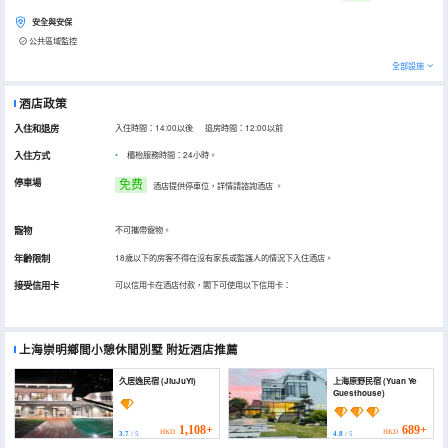
安全與安保
公共區域監控
全部設施
酒店政策
入住和退房
入住時間：14:00以後 退房時間：12:00以前
入住方式
櫃枱服務時間：24小時。
停車場
免费
酒店提供停車位，詳情請諮詢酒店
。
寵物
不可攜帶寵物。
年齡限制
18歲以下的房客不得在沒有家長或監護人的情況下入住酒店。
接受信用卡
可以信用卡在酒店付款，閣下可使用以下信用卡：
上海崇明鄉間小憩休閒別墅
附近酒店推薦
久居逸民宿 (JiuJuYi)
上海原野民宿 (Yuan Ye
Guesthouse)
1,108+
689+
HKD
HKD
3.7
/ 5
4.8
/ 5