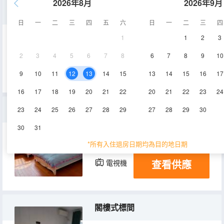
2026年8月
2026年9月
閣樓式三人間
日
一
二
三
四
五
六
日
一
二
三
四
1
1
2
3
25㎡
2層
空調
2
3
4
5
6
7
8
6
7
8
9
10
查看供應
電視機
9
10
11
12
13
14
15
13
14
15
16
17
16
17
18
19
20
21
22
20
21
22
23
24
獨棟別墅
23
24
25
26
27
28
29
27
28
29
30
30
31
200㎡
1層
空調
*所有入住退房日期均為目的地日期
查看供應
電視機
閣樓式標間