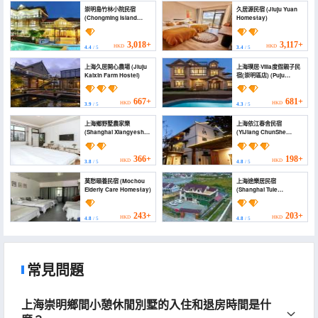
崇明島竹林小院民宿
久居源民宿 (Jiuju Yuan
(Chongming Island
Homestay)
Zhulin Courtyard
Homestay)
3,018+
3,117+
HKD
HKD
4.4
/ 5
3.4
/ 5
上海久居開心農場 (Jiuju
上海璞居·Villa度假親子民
Kaixin Farm Hostel)
宿(崇明區店) (Puju
Homestay)
667+
681+
HKD
HKD
3.9
/ 5
4.3
/ 5
上海鄉野墅農家樂
上海依江春舍民宿
(Shanghai Xiangyeshu
(YiJiang ChunShe
Farm Stay)
Guesthouse)
366+
198+
HKD
HKD
3.8
/ 5
4.8
/ 5
莫愁頤養民宿 (Mochou
上海途樂居民宿
Elderly Care Homestay)
(Shanghai Tule
Residential
Accommodation)
243+
203+
HKD
HKD
4.8
/ 5
4.8
/ 5
常見問題
上海崇明鄉間小憩休閒別墅的入住和退房時間是什