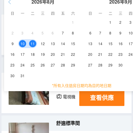
2026年8月
2026年9月
標準間
日
一
二
三
四
五
六
日
一
二
三
四
1
1
2
3
20㎡
2層
空調
2
3
4
5
6
7
8
6
7
8
9
10
查看供應
電視機
冰箱
9
10
11
12
13
14
15
13
14
15
16
17
16
17
18
19
20
21
22
20
21
22
23
24
親子多人間
23
24
25
26
27
28
29
27
28
29
30
30
31
25㎡
3層
空調
*所有入住退房日期均為目的地日期
查看供應
電視機
冰箱
舒適標準間