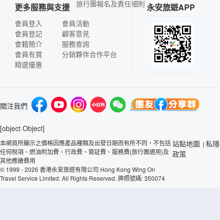
旅行團報名及責任細則
更多服務與支援
永安旅遊APP
會員登入
會員活動
會員登記
顧客意見
會籍簡介
服務查詢
會員有賞
分銷夥伴合作平台
精選優惠
關注我們
[object Object]
本網頁所顯示之價格因應產品種類及出發日期而有所不同，不包括
站點地圖
私隱
|
任何稅項、燃油附加費、行政費、簽証費、服務費(旅行團適用)及
政策
其他應繳費用
© 1999 - 2026 香港永安旅遊有限公司 Hong Kong Wing On
Travel Service Limited. All Rights Reserved. 牌照號碼: 350074