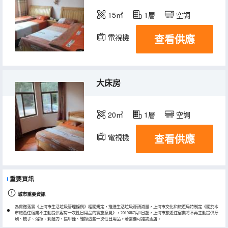
15㎡
1層
空調
查看供應
電視機
冰箱
大床房
20㎡
1層
空調
查看供應
電視機
冰箱
重要資訊
城市重要資訊
為貫徹落實《上海市生活垃圾管理條例》相關規定，推進生活垃圾源頭減量，上海市文化和旅遊局特制定《關於本
市旅遊住宿業不主動提供客房一次性日用品的實施意見》，2019年7月1日起，上海市旅遊住宿業將不再主動提供牙
刷、梳子、浴擦、剃鬚刀、指甲銼、鞋擦這些一次性日用品。若需要可諮詢酒店。