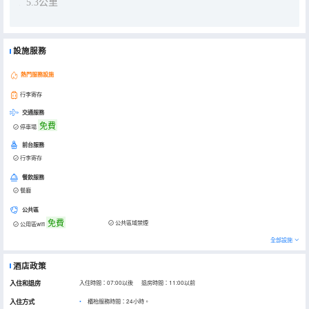
5.3公里
設施服務
熱門服務設施
行李寄存
交通服務
免費
停車場
前台服務
行李寄存
餐飲服務
餐廳
公共區
免費
公共區域禁煙
公用區wifi
全部設施
酒店政策
入住和退房
入住時間：07:00以後 退房時間：11:00以前
入住方式
櫃枱服務時間：24小時。