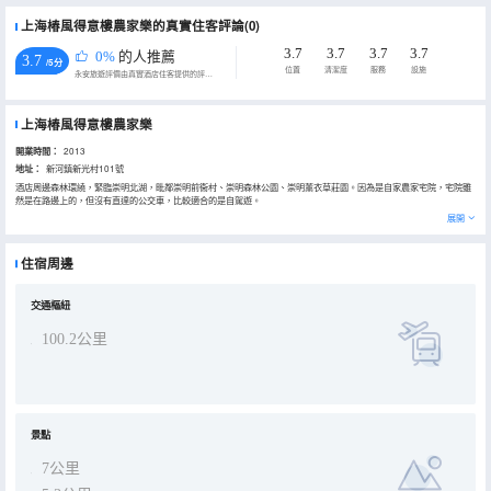
上海椿風得意樓農家樂的真實住客評論(0)
3.7
3.7
3.7
3.7
0%
的人推薦
3.7
/5分
位置
清潔度
服務
設施
永安旅遊評價由真實酒店住客提供的評價。
上海椿風得意樓農家樂
開業時間：
2013
地址：
新河鎮新光村101號
酒店周邊森林環繞，緊臨崇明北湖，毗鄰崇明前衞村、崇明森林公園、崇明薰衣草莊園。因為是自家農家宅院，宅院雖
然是在路邊上的，但沒有直達的公交車，比較適合的是自駕遊。
展開
住宿周邊
交通樞紐
100.2公里
景點
7公里