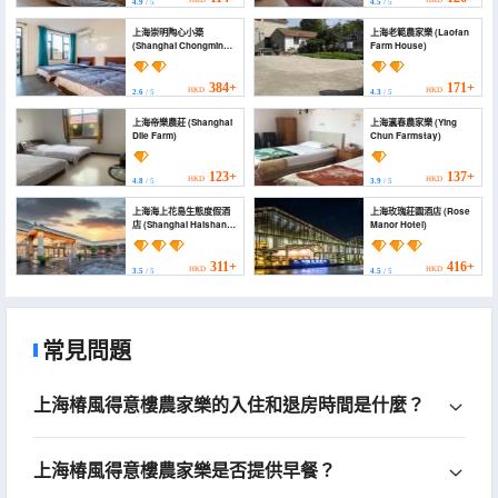
HKD
HKD
4.9
/ 5
4.5
/ 5
上海崇明陶心小築
上海老範農家樂 (Laofan
(Shanghai Chongming
Farm House)
Taoxin Homestay)
384+
171+
HKD
HKD
2.6
/ 5
4.3
/ 5
上海帝樂農莊 (Shanghai
上海瀛春農家樂 (Ying
Dile Farm)
Chun Farmstay)
123+
137+
HKD
HKD
4.8
/ 5
3.9
/ 5
上海海上花島生態度假酒
上海玫瑰莊園酒店 (Rose
店 (Shanghai Haishang
Manor Hotel)
Huadao Ecological
Holiday Hotel)
311+
416+
HKD
HKD
3.5
/ 5
4.5
/ 5
常見問題
上海椿風得意樓農家樂的入住和退房時間是什麼？
上海椿風得意樓農家樂是否提供早餐？