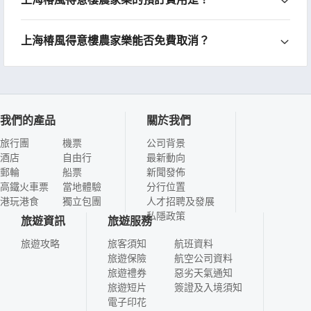
上海椿風得意樓農家樂能否免費取消？
我們的產品
關於我們
旅行團
機票
公司背景
酒店
自由行
最新動向
郵輪
船票
新聞發佈
高鐵火車票
當地體驗
分行位置
港玩港食
獨立包團
人才招聘及發展
私隱政策
旅遊資訊
旅遊服務
旅遊攻略
旅客須知
航班資料
旅遊保險
航空公司資料
旅遊禮券
惡劣天氣通知
旅遊短片
簽證及入境須知
電子印花