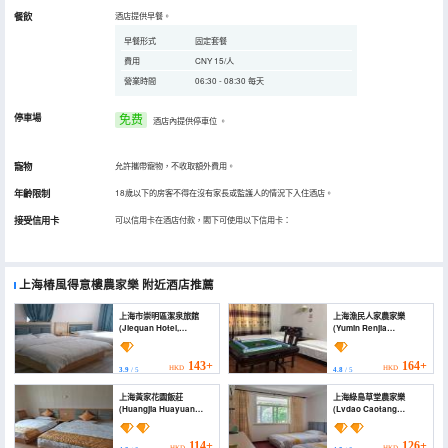
餐飲
酒店提供早餐。
早餐形式
固定套餐
費用
CNY 15/人
營業時間
06:30 - 08:30 每天
停車場
免费
酒店內提供停車位
。
寵物
允許攜帶寵物，不收取額外費用。
年齡限制
18歲以下的房客不得在沒有家長或監護人的情況下入住酒店。
接受信用卡
可以信用卡在酒店付款，閣下可使用以下信用卡：
上海椿風得意樓農家樂
附近酒店推薦
上海市崇明區潔泉旅館
上海漁民人家農家樂
(Jiequan Hotel,
(Yumin Renjia
Chongming District,
Farmhouse)
Shanghai)
143+
164+
HKD
HKD
3.9
/ 5
4.8
/ 5
上海黃家花園飯莊
上海綠島草堂農家樂
(Huangjia Huayuan
(Lvdao Caotang
Villa)
Farmhouse)
114+
126+