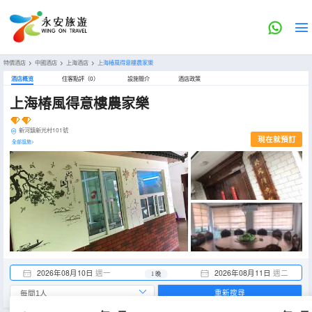
特價酒店
>
中國酒店
>
上海酒店
>
上海椿風得意樓農家樂
酒店概览
住客點評（0）
設施簡介
酒店政策
上海椿風得意樓農家樂
新河鎮新光村101號
現在就預訂
全部設施>
2026年08月10日
週一
2026年08月11日
週二
1 晚
重新搜尋