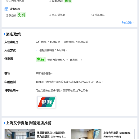
免費
公共區域禁煙
公用區wifi
清潔服務
免費
熨斗/掛燙機
洗滌用具
洗衣房
全部設施
酒店政策
入住和退房
入住時間：14:00以後 退房時間：12:00以前
入住方式
櫃枱服務時間：24小時。
停車場
免费
酒店內提供私人（住客專用）
。
寵物
不可攜帶寵物。
年齡限制
18歲以下的房客不得在沒有家長或監護人的情況下入住酒店。
接受信用卡
可以信用卡在酒店付款，閣下可使用以下信用卡：
上海艾伊賓館
附近酒店推薦
獵風電競酒店(上海青浦朱
上海角角旅館 (Shanghai
家角古鎮店) (Liefeng E-
Jiaojiao Hotel)