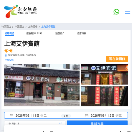
特價酒店
>
中國酒店
>
上海酒店
>
上海艾伊賓館
酒店概览
住客點評（13）
設施簡介
酒店政策
上海艾伊賓館
朱家角鎮新風路135號路西
現在就預訂
全部設施>
2026年08月11日
週二
2026年08月12日
週三
1 晚
重新搜尋