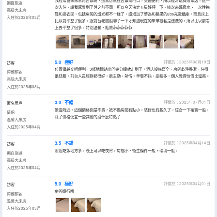
我經常會來朱家角古鎮玩，這家店就在古鎮南門口，交通便利，所以經常選擇這家店。這一
獨自旅遊
次入住，讓我感覺到了與之前不同，所以今天決定五星好評一下，這次來礦泉水、一次性拖
高級大床房
鞋和掛衣架，包括房間的燈光都不一樣了，還增加了華為和蘋果的ubs充電插座，而且床上
入住於2026年03月
比以前平整了很多，跟前台老闆娘聊了一下才知道現在的床單被套是送洗的，所以比以前看
上去平整了很多，特別温馨，點贊👍👍👍👍👍
5.0
極好
評價於：2025年08月19日
訪客
位置優越交通便利，3條地鐵站出門幾分鐘就走到了。酒店設施齊全，房間乾淨整潔，住得
商務旅客
很舒服。前台人員服務都很好，很主動，熱情。早餐不錯，品種多，個人覺得性價比蠻高。
高級大床房
入住於2025年08月
3.0
不錯
評價於：2025年07月01日
匿名用戶
景區附近，這個價格倒是不貴，衹不過房間有點小，裝修也有些久了，綜合一下確實一般，
情侶
除了價格便宜一些其他的沒什麼特點了
温馨大床房
入住於2025年04月
3.5
不錯
評價於：2025年04月14日
訪客
附近吃飯地方多，晚上可以吃夜宵，房間小，衞生條件一般，環境一般，
獨自旅遊
高級大床房
入住於2025年04月
5.0
極好
評價於：2025年04月01日
訪客
房間還行哦
商務旅客
温馨大床房
入住於2025年03月