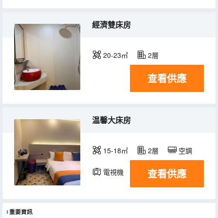
經濟雙床房
20-23㎡
2層
查看供應
温馨大床房
15-18㎡
2層
空調
查看供應
電視機
重要資訊