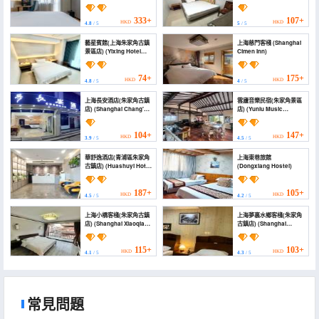
Sports Hotel (Zhujiajiao
Ancient Town Branch,
Qingpu District,
333+
107+
HKD
HKD
4.8
/ 5
5
/ 5
Shanghai))
藝星賓館(上海朱家角古鎮
上海慈門客棧 (Shanghai
景區店) (Yixing Hotel
Cimen Inn)
(Shanghai Zhujiajiao
Ancient Town Scenic
Area Branch))
74+
175+
HKD
HKD
4.8
/ 5
4
/ 5
上海長安酒店(朱家角古鎮
雲廬音樂民宿(朱家角景區
店) (Shanghai Chang'an
店) (Yunlu Music
Hotel (Zhujiajiao
Homestay (Zhujiajiao
Ancient Town))
Scenic Area))
104+
147+
HKD
HKD
3.9
/ 5
4.5
/ 5
華舒逸酒店(青浦區朱家角
上海東巷旅館
古鎮店) (Huashuyi Hotel
(Dongxiang Hostel)
(Qingpu Zhujiajiao
Ancient Town Branch))
187+
105+
HKD
HKD
4.5
/ 5
4.2
/ 5
上海小橋客棧(朱家角古鎮
上海夢裏水鄉客棧(朱家角
店) (Shanghai Xiaoqiao
古鎮店) (Shanghai
Chinese Inn (Zhujiajiao
Menglishuixiang Inn
Ancient Town))
(Zhujiajiao Ancient
Town Branch))
115+
103+
HKD
HKD
4.1
/ 5
4.3
/ 5
常見問題