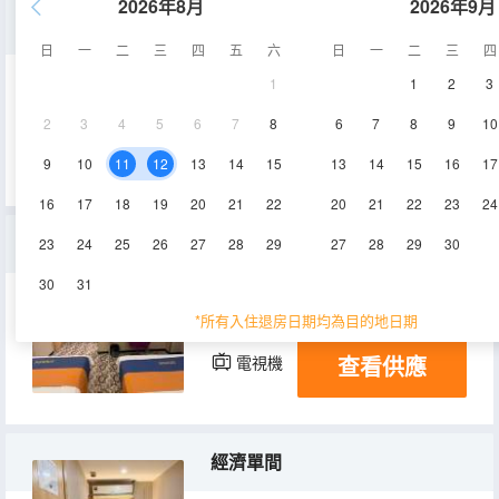
2026年8月
2026年9月
商務大床房
日
一
二
三
四
五
六
日
一
二
三
四
1
1
2
3
20-23㎡
2層
2
3
4
5
6
7
8
6
7
8
9
10
查看供應
9
10
11
12
13
14
15
13
14
15
16
17
16
17
18
19
20
21
22
20
21
22
23
24
温馨家庭房
23
24
25
26
27
28
29
27
28
29
30
30
31
23-25㎡
1-2層
空調
*所有入住退房日期均為目的地日期
查看供應
電視機
經濟單間