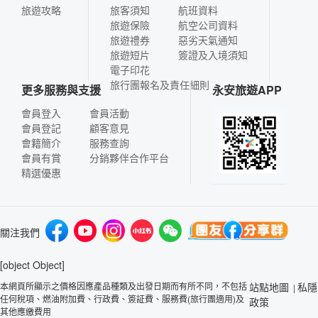
旅遊攻略
旅客須知
航班資料
旅遊保險
航空公司資料
旅遊禮券
惡劣天氣通知
旅遊短片
簽證及入境須知
電子印花
旅行團報名及責任細則
更多服務與支援
永安旅遊APP
會員登入
會員活動
會員登記
顧客意見
會籍簡介
服務查詢
會員有賞
分銷夥伴合作平台
精選優惠
關注我們
[object Object]
本網頁所顯示之價格因應產品種類及出發日期而有所不同，不包括
站點地圖
私隱
|
任何稅項、燃油附加費、行政費、簽証費、服務費(旅行團適用)及
政策
其他應繳費用