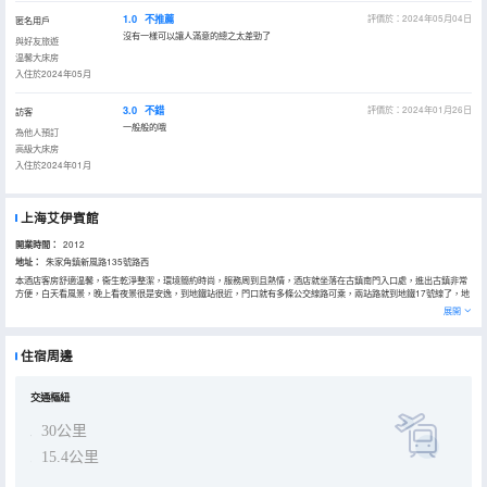
1.0
不推薦
評價於：2024年05月04日
匿名用戶
沒有一樣可以讓人滿意的總之太差勁了
與好友旅遊
温馨大床房
入住於2024年05月
3.0
不錯
評價於：2024年01月26日
訪客
一般般的哦
為他人預訂
高級大床房
入住於2024年01月
上海艾伊賓館
開業時間：
2012
地址：
朱家角鎮新風路135號路西
本酒店客房舒適温馨，衞生乾淨整潔，環境簡約時尚，服務周到且熱情，酒店就坐落在古鎮南門入口處，進出古鎮非常
方便，白天看風景，晚上看夜景很是安逸，到地鐵站很近，門口就有多條公交線路可乘，兩站路就到地鐵17號線了，地
鐵17號線直達虹橋高鐵站和國際國內機場，那是相當方便，酒店門口就有一個很大的商業廣場，吃飯、購物要有盡有，
展開
周邊還有幾個大型的旅遊景點值得一遊的喲，是您出差旅行的理想之選，來過的都能體驗到優如家般的舒適温暖
住宿周邊
交通樞紐
30公里
15.4公里