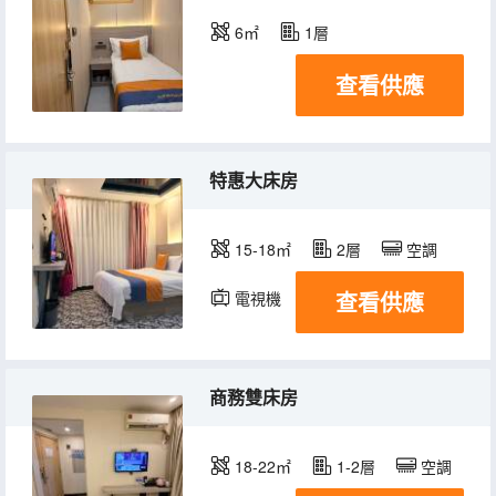
6㎡
1層
查看供應
特惠大床房
15-18㎡
2層
空調
查看供應
電視機
商務雙床房
18-22㎡
1-2層
空調