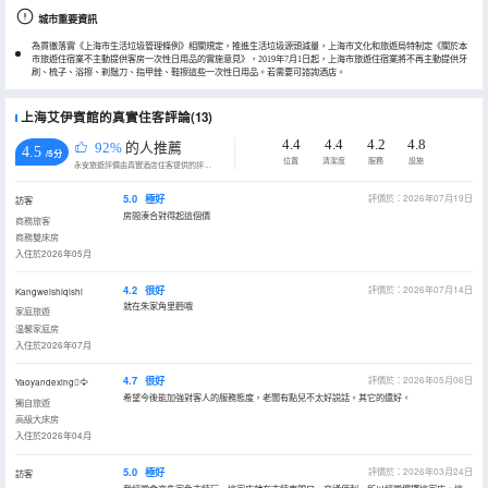
城市重要資訊
為貫徹落實《上海市生活垃圾管理條例》相關規定，推進生活垃圾源頭減量，上海市文化和旅遊局特制定《關於本
市旅遊住宿業不主動提供客房一次性日用品的實施意見》，2019年7月1日起，上海市旅遊住宿業將不再主動提供牙
刷、梳子、浴擦、剃鬚刀、指甲銼、鞋擦這些一次性日用品。若需要可諮詢酒店。
上海艾伊賓館的真實住客評論(13)
4.4
4.4
4.2
4.8
92%
的人推薦
4.5
/5分
位置
清潔度
服務
設施
永安旅遊評價由真實酒店住客提供的評價。
5.0
極好
評價於：2026年07月19日
訪客
房間湊合對得起這個價
商務旅客
商務雙床房
入住於2026年05月
4.2
很好
評價於：2026年07月14日
Kangweishiqishi
就在朱家角里麪哦
家庭旅遊
温馨家庭房
入住於2026年07月
4.7
很好
評價於：2026年05月06日
Yaoyandexing🦅
希望今後能加強對客人的服務態度，老闆有點兒不太好説話。其它的還好。
獨自旅遊
高級大床房
入住於2026年04月
5.0
極好
評價於：2026年03月24日
訪客