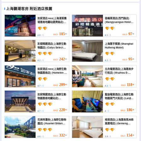
上海聽潮客房
附近酒店推薦
如家酒店·neo(上海浦東機
香櫞果酒店(西門路店)
場惠南地鐵站通濟路店)
(Xiangyuanguo Hotel
(Homeinn · neo
(Ximen Road))
(Shanghai Pudong
Airport Huinan Subway
185+
97+
HKD
HKD
4.8
/ 5
4.5
/ 5
Station Tongji Road))
彩煜精選酒店(上海野生動
上海匯亨賓館 (Shanghai
物園店) (Caiyu Select
Huiheng Motel)
Hotel)
242+
95+
HKD
HKD
4.2
/ 5
4.2
/ 5
如家酒店·neo(上海野生動
五舟電競酒店(上海惠南步
物園惠南店) (Homeinn ·
行街店) (Wuzhou E-
neo (Shanghai Wild
sports Hotel (Huinan
Animal Park Huinan))
Pedestrian Street))
209+
118+
HKD
HKD
4.7
/ 5
4.2
/ 5
如家精選酒店(上海野生動
藍伽電競酒店(上海野生動
物園惠南地鐵站店)
物園東門大街店) (Lanjia
(Homeinn Plus Hotel
E-Sports Hotel
(Shanghai Wild Animal
(Shanghai Wild Animal
Park Huinan Subway
Park East Gate Street))
228+
186+
HKD
HKD
4.7
/ 5
4
/ 5
Station))
花美時瀾舍(上海野生動物
格萌酒店(上海惠南禹洲商
園店) (Huamei Shilan
業廣場店) (Gemeng
She)
Hotel (Shanghai Huinan
Pazhou Commercial
Plaza))
332+
154+
HKD
HKD
4.6
/ 5
3.9
/ 5