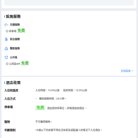
設施服務
交通服務
免費
停車場
前台服務
餐飲服務
公共區
免費
公用區wifi
全部設施
酒店政策
入住和退房
入住時間：14:00以後 退房時間：12:00以前
入住方式
櫃枱服務時間：24小時。
停車場
免费
酒店提供停車位，詳情請諮詢酒店
。
寵物
不可攜帶寵物。
年齡限制
18歲以下的房客不得在沒有家長或監護人的情況下入住酒店。