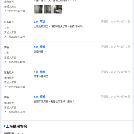
不錯，住了二天，性價比不錯哦。。。。
商務旅客
普通大床房
入住於2025年07月
3.0
不錯
評價於：2025年02月17日
匿名用戶
比較舊的旅店，可能時間久了吧。服務可以的。
其他
普通大床房
入住於2025年02月
5.0
極好
評價於：2024年12月10日
訪客
交通方便 。
其他
普通大床房
入住於2024年12月
5.0
極好
評價於：2024年05月08日
匿名用戶
非常不錯的店
獨自旅遊
普通大床房
入住於2024年05月
5.0
極好
評價於：2024年05月05日
訪客
房間非常滿意，衞生也非常好，謝謝！
獨自旅遊
普通大床房
入住於2024年05月
上海聽潮客房
開業時間：
2013