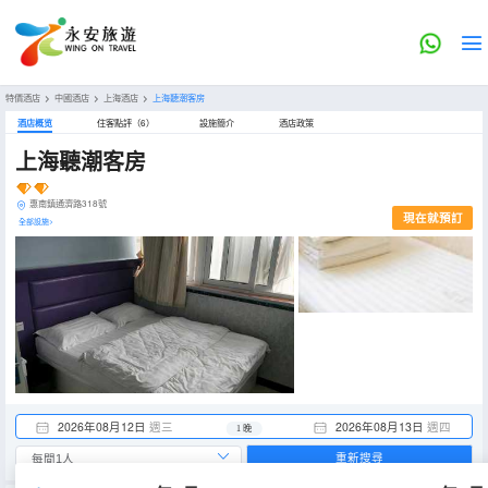
特價酒店
>
中國酒店
>
上海酒店
>
上海聽潮客房
酒店概览
住客點評（6）
設施簡介
酒店政策
上海聽潮客房
惠南鎮通濟路318號
現在就預訂
全部設施>
2026年08月12日
週三
2026年08月13日
週四
1 晚
重新搜尋