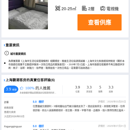
20-25㎡
2層
電視機
查看供應
重要資訊
城市重要資訊
為貫徹落實《上海市生活垃圾管理條例》相關規定，推進生活垃圾源頭減量，上海市文化和旅遊局特制定《關於本
市旅遊住宿業不主動提供客房一次性日用品的實施意見》，2019年7月1日起，上海市旅遊住宿業將不再主動提供牙
刷、梳子、浴擦、剃鬚刀、指甲銼、鞋擦這些一次性日用品。若需要可諮詢酒店。
上海聽潮客房的真實住客評論(6)
3.9
3.3
5
3.3
100%
的人推薦
3.9
/5分
位置
清潔度
服務
設施
永安旅遊評價由真實酒店住客提供的評價。
5.0
極好
評價於：2026年03月20日
訪客
位置優越交通便利，3條地鐵站出門幾分鐘就走到了。酒店設施齊全，房間乾淨整潔，住得
商務旅客
很舒服。前台人員服務都很好，很主動，熱情。早餐不錯，品種多，個人覺得性價比蠻高。
普通大床房
入住於2026年03月
5.0
極好
評價於：2025年07月31日
Fogangqinguan