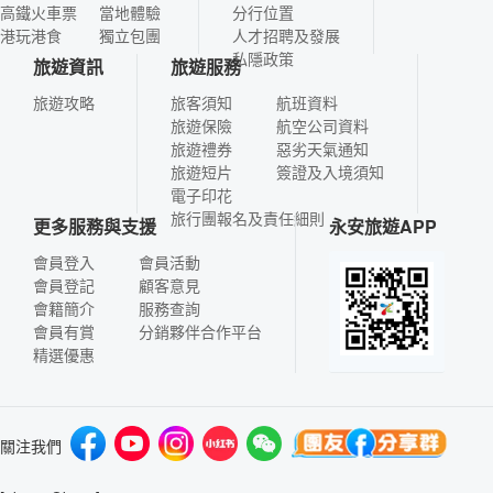
高鐵火車票
當地體驗
分行位置
港玩港食
獨立包團
人才招聘及發展
私隱政策
旅遊資訊
旅遊服務
旅遊攻略
旅客須知
航班資料
旅遊保險
航空公司資料
旅遊禮券
惡劣天氣通知
旅遊短片
簽證及入境須知
電子印花
旅行團報名及責任細則
更多服務與支援
永安旅遊APP
會員登入
會員活動
會員登記
顧客意見
會籍簡介
服務查詢
會員有賞
分銷夥伴合作平台
精選優惠
關注我們