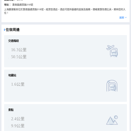
地址：
惠南鎮通濟路318號
上海聽潮客房位於惠南鎮通濟路318號，經濟型酒店，酒店可提供基礎的設施及服務，價格實惠性價比高，期待您的入
住！
展開
住宿周邊
交通樞紐
16.3公里
50.5公里
地鐵站
1.6公里
景點
2.4公里
9.9公里