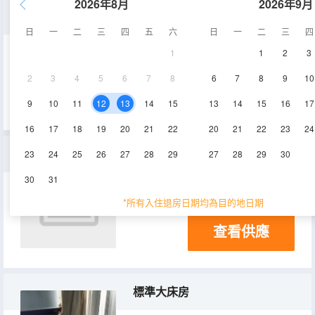
2026年8月
2026年9月
普通大床房
日
一
二
三
四
五
六
日
一
二
三
四
1
1
2
3
15-20㎡
3層
電視機
2
3
4
5
6
7
8
6
7
8
9
10
查看供應
9
10
11
12
13
14
15
13
14
15
16
17
16
17
18
19
20
21
22
20
21
22
23
24
標準雙床房
23
24
25
26
27
28
29
27
28
29
30
30
31
20-30㎡
3層
電視機
*所有入住退房日期均為目的地日期
查看供應
標準大床房