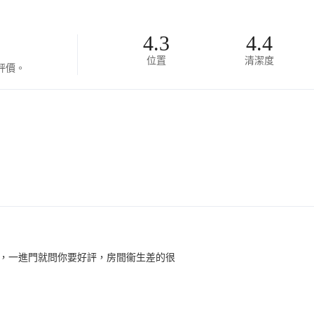
4.3
4.4
位置
清潔度
評價。
，一進門就問你要好評，房間衞生差的很