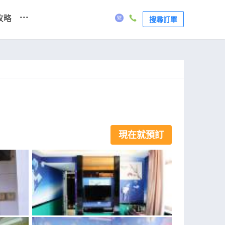
...
攻略
搜尋訂單
現在就預訂