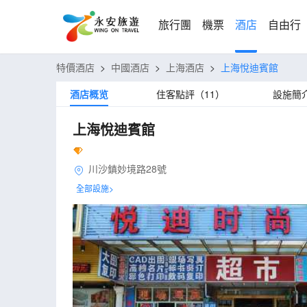
旅行團
機票
酒店
自由行
特價酒店
>
中國酒店
>
上海酒店
>
上海悅迪賓館
酒店概览
住客點評（11）
設施簡
上海悅迪賓館
川沙鎮妙境路28號
全部設施>