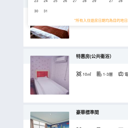
特價單人房
23
24
25
26
27
28
29
27
28
30
31
10㎡
1-4層
*所有入住退房日期均為目的地日
特惠房(公共衞浴）
10㎡
1-3層
豪華標準間