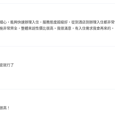
細心，能夠快速辦理入住，服務態度超級好，從到酒店到辦理入住都非常
施非常齊全，整體來説性價比很高。我很滿意，有入住需求我會再來的。
宜就行了
很高！