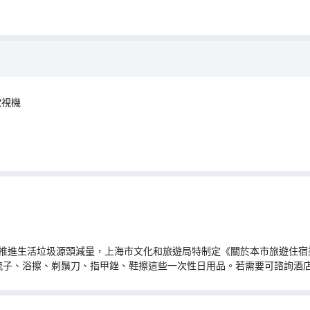
電視機
推進生活垃圾源頭減量，上海市文化和旅遊局特制定《關於本市旅遊住宿業
梳子、浴擦、剃鬚刀、指甲銼、鞋擦這些一次性日用品。若需要可諮詢酒