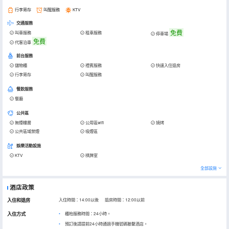
行李寄存
叫醒服務
KTV
交通服務
免費
叫車服務
租車服務
停車場
免費
代客泊車
前台服務
儲物櫃
禮賓服務
快速入住退房
行李寄存
叫醒服務
餐飲服務
餐廳
公共區
無煙樓層
公用區wifi
燒烤
公共區域禁煙
吸煙區
娛樂活動設施
KTV
棋牌室
全部設施
酒店政策
入住和退房
入住時間：14:00以後 退房時間：12:00以前
入住方式
櫃枱服務時間：24小時。
預訂後請提前24小時通過手機號碼聯繫酒店。