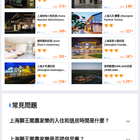
574+
148+
HKD
HKD
0
/ 5
4.6
/ 5
上海哈哈小舍民宿 (Haha
上海凡花·鬱墅 (Shanghai
Xiaoshe Guesthouse)
Fanhua Yushu)
349+
327+
HKD
HKD
4.7
/ 5
5
/ 5
趙阿姨的民宿 (Aunt
上海袁家小築民宿
Zhao's homestay)
(Shanghai Yuanjia
Xiaozhu Guesthouse)
391+
347+
HKD
HKD
4.7
/ 5
4.1
/ 5
上海大宅溝民宿
崇明鬆慢SOMLAND民宿
(Shanghai Dazhaigou
(SOMLAND
Homestay)
CHONGMING)
256+
1,597+
HKD
HKD
4.7
/ 5
4.9
/ 5
常見問題
上海獅王閣農家樂的入住和退房時間是什麼？
上海獅王閣農家樂是否提供早餐？