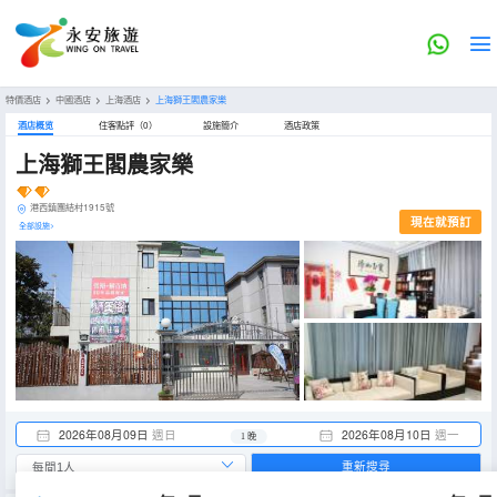
特價酒店
>
中國酒店
>
上海酒店
>
上海獅王閣農家樂
酒店概览
住客點評（0）
設施簡介
酒店政策
上海獅王閣農家樂
港西鎮團結村1915號
現在就預訂
全部設施>
2026年08月09日
週日
2026年08月10日
週一
1 晚
重新搜尋