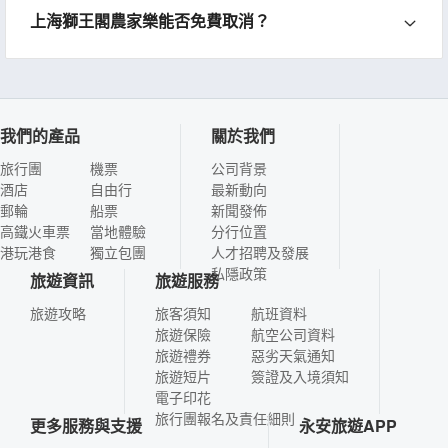
上海獅王閣農家樂能否免費取消？
我們的產品
關於我們
旅行團
機票
公司背景
酒店
自由行
最新動向
郵輪
船票
新聞發佈
高鐵火車票
當地體驗
分行位置
港玩港食
獨立包團
人才招聘及發展
私隱政策
旅遊資訊
旅遊服務
旅遊攻略
旅客須知
航班資料
旅遊保險
航空公司資料
旅遊禮券
惡劣天氣通知
旅遊短片
簽證及入境須知
電子印花
旅行團報名及責任細則
更多服務與支援
永安旅遊APP