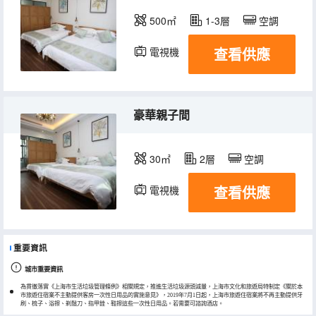
500㎡
1-3層
空調
查看供應
電視機
豪華親子間
30㎡
2層
空調
查看供應
電視機
重要資訊
城市重要資訊
為貫徹落實《上海市生活垃圾管理條例》相關規定，推進生活垃圾源頭減量，上海市文化和旅遊局特制定《關於本
市旅遊住宿業不主動提供客房一次性日用品的實施意見》，2019年7月1日起，上海市旅遊住宿業將不再主動提供牙
刷、梳子、浴擦、剃鬚刀、指甲銼、鞋擦這些一次性日用品。若需要可諮詢酒店。