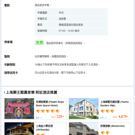
餐飲
酒店提供早餐。
早餐種類
中式
早餐形式
自助餐
費用
價格請直接向酒店查詢
營業時間
07:00 - 10:00 每天
停車場
免费
酒店提供停車位，詳情請諮詢酒店
。
寵物
允許攜帶寵物，具體諮詢酒店。
年齡限制
18歲以下的房客不得在沒有家長或監護人的情況下入住酒店。
接受信用卡
可以信用卡在酒店付款，閣下可使用以下信用卡：
上海獅王閣農家樂
附近酒店推薦
花博迎賓館 (Flower Expo
上海御墅花園別墅 (Yushu
State Guest Hotel)
Garden Villa)
528+
4,679+
HKD
HKD
4.8
/ 5
4.5
/ 5
上海金小聚民宿
舒惠旅館 (Shuhui Inn)
(JinXuaoju)