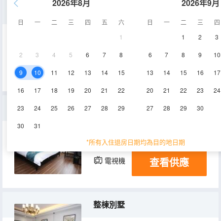
2026年8月
2026年9月
標準三人間
日
一
二
三
四
五
六
日
一
二
三
四
1
1
2
3
30㎡
2層
空調
2
3
4
5
6
7
8
6
7
8
9
10
查看供應
電視機
9
10
11
12
13
14
15
13
14
15
16
17
16
17
18
19
20
21
22
20
21
22
23
24
標準大床房
23
24
25
26
27
28
29
27
28
29
30
30
31
30㎡
2層
空調
*所有入住退房日期均為目的地日期
查看供應
電視機
整棟別墅