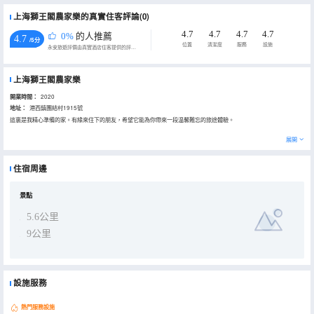
上海獅王閣農家樂的真實住客評論(0)
4.7
4.7
4.7
4.7
0%
的人推薦
4.7
/5分
位置
清潔度
服務
設施
永安旅遊評價由真實酒店住客提供的評價。
上海獅王閣農家樂
開業時間：
2020
地址：
港西鎮團結村1915號
這裏是我精心準備的家。有緣來住下的朋友，希望它能為你帶來一段温馨難忘的旅途體驗。
展開
住宿周邊
景點
5.6公里
9公里
設施服務
熱門服務設施