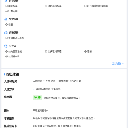
前台服務
叫醒服務
旅遊票務服務
前台貴重物品保險櫃
行李寄存
餐飲服務
餐廳
商務服務
多媒體演示系統
公共區
公共音響系統
公共區域禁煙
電梯
公用區wifi
全部設施
酒店政策
入住和退房
入住時間：12:00以後 退房時間：12:00以前
入住方式
櫃枱服務時間：24小時。
停車場
免费
酒店提供停車位，詳情請諮詢酒店
。
寵物
不可攜帶寵物。
年齡限制
18歲以下的房客不得在沒有家長或監護人的情況下入住酒店。
接受信用卡
可以信用卡在酒店付款，閣下可使用以下信用卡：