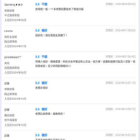
3.0
不錯
評價於：2024年08月09日
Qianfeng🌲🌲🌻
房間很一般，11多老闆説要退房了我很討厭
商務旅客
中式風標準間
入住於2024年08月
5.0
極好
評價於：2024年07月26日
Louniu
挺好的！就在我朋友家樓下！
與好友旅遊
精品標準間
入住於2024年07月
3.5
不錯
評價於：2024年07月03日
janetstewart^^
阿姨人很好，價格實惠。附近也有早餐店和公交站，很方便。設備和服務可能見人見智，但
其他
對我來說，至少對得起價格的👍🏻
田園風標準間
入住於2024年06月
5.0
極好
評價於：2023年12月11日
訪客
老闆非常好
商務旅客
精品標準間
入住於2023年10月
5.0
極好
評價於：2023年10月27日
訪客
老闆比較熱情，服務周到！
獨自旅遊
地中海風間
入住於2023年10月
5.0
極好
評價於：2023年10月13日
訪客
不錯不錯性價比不錯👍👍👍