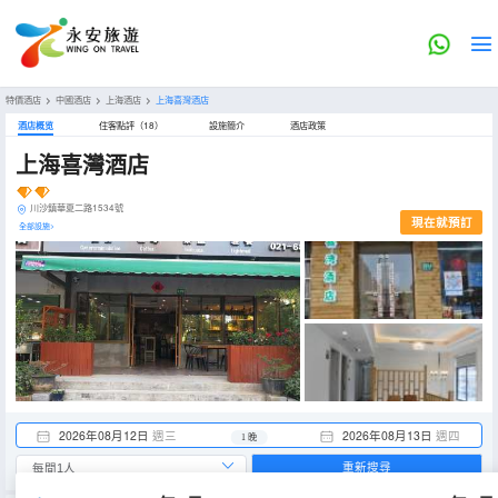
特價酒店
>
中國酒店
>
上海酒店
>
上海喜灣酒店
酒店概览
住客點評（18）
設施簡介
酒店政策
上海喜灣酒店
川沙鎮華夏二路1534號
現在就預訂
全部設施>
2026年08月12日
週三
2026年08月13日
週四
1 晚
重新搜尋