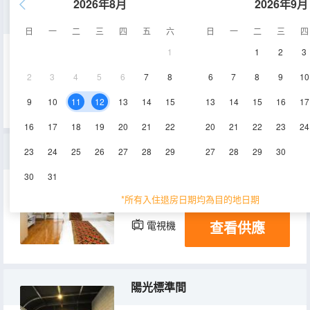
2026年8月
2026年9月
標準間
日
一
二
三
四
五
六
日
一
二
三
四
1
1
2
3
15㎡
1層
空調
2
3
4
5
6
7
8
6
7
8
9
10
查看供應
電視機
9
10
11
12
13
14
15
13
14
15
16
17
16
17
18
19
20
21
22
20
21
22
23
24
三人間
23
24
25
26
27
28
29
27
28
29
30
30
31
20㎡
2層
空調
*所有入住退房日期均為目的地日期
查看供應
電視機
陽光標準間