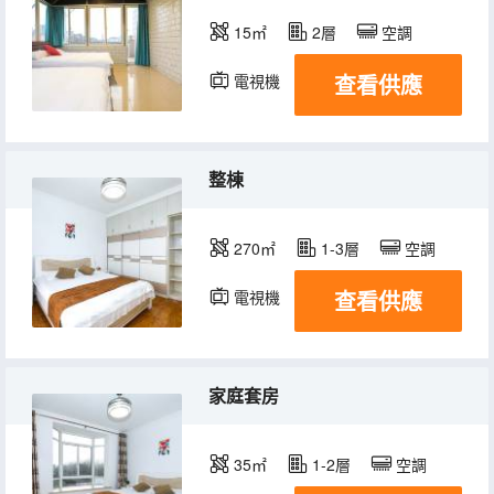
15㎡
2層
空調
查看供應
電視機
整棟
270㎡
1-3層
空調
查看供應
電視機
家庭套房
35㎡
1-2層
空調