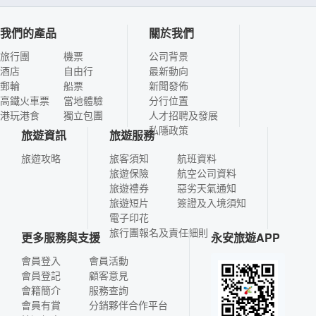
我們的產品
關於我們
旅行團
機票
公司背景
酒店
自由行
最新動向
郵輪
船票
新聞發佈
高鐵火車票
當地體驗
分行位置
港玩港食
獨立包團
人才招聘及發展
私隱政策
旅遊資訊
旅遊服務
旅遊攻略
旅客須知
航班資料
旅遊保險
航空公司資料
旅遊禮券
惡劣天氣通知
旅遊短片
簽證及入境須知
電子印花
旅行團報名及責任細則
更多服務與支援
永安旅遊APP
會員登入
會員活動
會員登記
顧客意見
會籍簡介
服務查詢
會員有賞
分銷夥伴合作平台