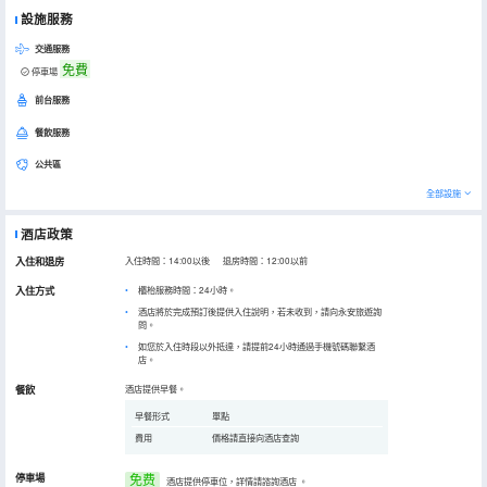
設施服務
交通服務
免費
停車場
前台服務
餐飲服務
公共區
全部設施
酒店政策
入住和退房
入住時間：14:00以後 退房時間：12:00以前
入住方式
櫃枱服務時間：24小時。
酒店將於完成預訂後提供入住說明，若未收到，請向永安旅遊詢
問。
如您於入住時段以外抵達，請提前24小時通過手機號碼聯繫酒
店。
餐飲
酒店提供早餐。
早餐形式
單點
費用
價格請直接向酒店查詢
停車場
免费
酒店提供停車位，詳情請諮詢酒店
。