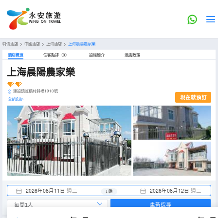
特價酒店
>
中國酒店
>
上海酒店
>
上海晨陽農家樂
酒店概览
住客點評（0）
設施簡介
酒店政策
上海晨陽農家樂
建設鎮虹橋村斜橋1910號
現在就預訂
全部設施>
2026年08月11日
週二
2026年08月12日
週三
1 晚
重新搜尋