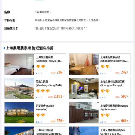
寵物
不可攜帶寵物。
年齡限制
18歲以下的房客不得在沒有家長或監護人的情況下入住酒店。
接受信用卡
可以信用卡在酒店付款，閣下可使用以下信用卡：
上海晨陽農家樂
附近酒店推薦
上海休沐農家樂
上海崇明故事民宿
(ShangHai XiuMu farm
(Chongming Story B&B,
fun)
Shanghai)
236+
242+
HKD
HKD
4.7
/ 5
4.9
/ 5
笑風生民宿
上海良棲小院休閒民宿
(Xiaofengsheng B&B)
(Shanghai Liangqi
Courtyard Leisure
Homestay)
2,181+
597+
HKD
HKD
4.7
/ 5
4.8
/ 5
凱哥原舍 (Kaige
上海奇佳樂農家樂 (Qijiale
Yuanshe)
Agritainment)
576+
661+
HKD
HKD
3.5
/ 5
3.6
/ 5
上海大灶頭民宿
上海又見花園民宿 (See
(Shanghai Dazaotou
Garden B & B in