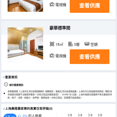
查看供應
電視機
豪華標準間
18㎡
3層
空調
查看供應
電視機
重要資訊
城市重要資訊
為貫徹落實《上海市生活垃圾管理條例》相關規定，推進生活垃圾源頭減量，上海市文化和旅遊局特制定《關於本
市旅遊住宿業不主動提供客房一次性日用品的實施意見》，2019年7月1日起，上海市旅遊住宿業將不再主動提供牙
刷、梳子、浴擦、剃鬚刀、指甲銼、鞋擦這些一次性日用品。若需要可諮詢酒店。
上海晨陽農家樂的真實住客評論(0)
3.8
3.8
3.8
3.8
0%
的人推薦
3.8