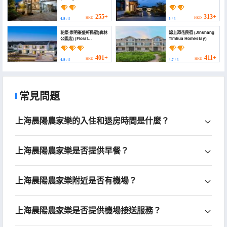
Homestay)
Shanghai)
255+
313+
HKD
HKD
4.9
/ 5
5
/ 5
花築·崇明峯盛軒民宿(森林
錦上添花民宿 (Jinshang
公園店) (Floral
Timhua Homestay)
Hotel·Chongming Peak
Shengxuan Hotel)
401+
411+
HKD
HKD
4.9
/ 5
4.7
/ 5
常見問題
上海晨陽農家樂的入住和退房時間是什麼？
上海晨陽農家樂是否提供早餐？
上海晨陽農家樂附近是否有機場？
上海晨陽農家樂是否提供機場接送服務？