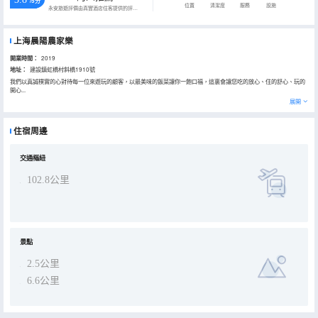
/5分
位置
清潔度
服務
設施
永安旅遊評價由真實酒店住客提供的評價。
上海晨陽農家樂
開業時間：
2019
地址：
建設鎮虹橋村斜橋1910號
我們以真誠樸實的心對待每一位來遊玩的顧客，以最美味的飯菜讓你一飽口福，這裏會讓您吃的放心、住的舒心、玩的
開心...
展開
住宿周邊
交通樞紐
102.8公里
景點
2.5公里
6.6公里