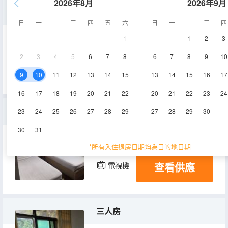
2026年8月
2026年9月
大床房
日
一
二
三
四
五
六
日
一
二
三
四
1
1
2
3
14㎡
2-3層
空調
2
3
4
5
6
7
8
6
7
8
9
10
查看供應
電視機
9
10
11
12
13
14
15
13
14
15
16
17
16
17
18
19
20
21
22
20
21
22
23
24
雙人間
23
24
25
26
27
28
29
27
28
29
30
30
31
20㎡
2-3層
空調
*所有入住退房日期均為目的地日期
查看供應
電視機
三人房