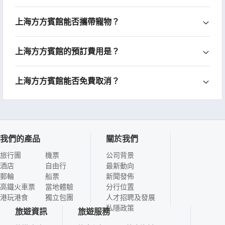
上海方方賓館能否攜帶寵物？
上海方方賓館的預訂費用是？
上海方方賓館能否免費取消？
我們的產品
關於我們
旅行團
機票
公司背景
酒店
自由行
最新動向
郵輪
船票
新聞發佈
高鐵火車票
當地體驗
分行位置
港玩港食
獨立包團
人才招聘及發展
私隱政策
旅遊資訊
旅遊服務