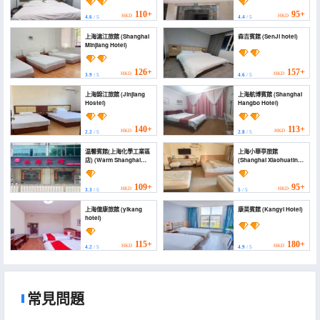
110+
95+
HKD
HKD
4.6
/ 5
4.4
/ 5
上海滬江旅館 (Shanghai
森吉賓館 (SenJi hotel)
Minjiang Hotel)
126+
157+
HKD
HKD
3.9
/ 5
4.6
/ 5
上海錦江旅館 (Jinjiang
上海航博賓館 (Shanghai
Hostel)
Hangbo Hotel)
140+
113+
HKD
HKD
2.2
/ 5
2.8
/ 5
温馨賓館(上海化學工業區
上海小華亭旅館
店) (Warm Shanghai
(Shanghai Xiaohuating
Hotel)
Hotel)
109+
95+
HKD
HKD
3.3
/ 5
5
/ 5
上海億康旅館 (yikang
康昊賓館 (Kangyi Hotel)
hotel)
115+
180+
HKD
HKD
4.2
/ 5
4.9
/ 5
常見問題