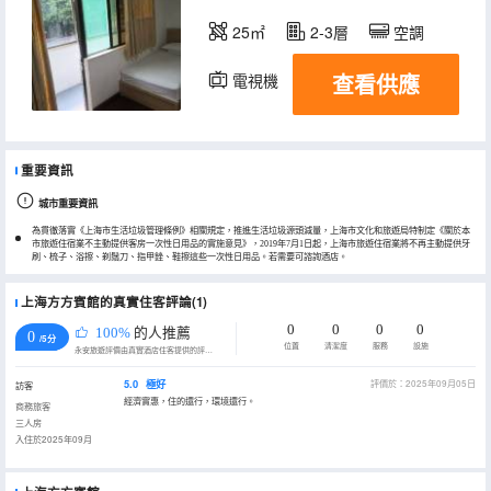
25㎡
2-3層
空調
查看供應
電視機
重要資訊
城市重要資訊
為貫徹落實《上海市生活垃圾管理條例》相關規定，推進生活垃圾源頭減量，上海市文化和旅遊局特制定《關於本
市旅遊住宿業不主動提供客房一次性日用品的實施意見》，2019年7月1日起，上海市旅遊住宿業將不再主動提供牙
刷、梳子、浴擦、剃鬚刀、指甲銼、鞋擦這些一次性日用品。若需要可諮詢酒店。
上海方方賓館的真實住客評論(1)
0
0
0
0
100%
的人推薦
0
/5分
位置
清潔度
服務
設施
永安旅遊評價由真實酒店住客提供的評價。
5.0
極好
評價於：2025年09月05日
訪客
經濟實惠，住的還行，環境還行。
商務旅客
三人房
入住於2025年09月