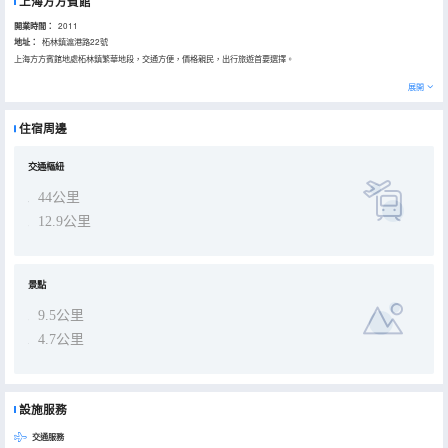
上海方方賓館
開業時間：
2011
地址：
柘林鎮滬港路22號
上海方方賓館地處柘林鎮繁華地段，交通方便，價格親民，出行旅遊首要選擇。
展開
住宿周邊
交通樞紐
44公里
12.9公里
景點
9.5公里
4.7公里
設施服務
交通服務