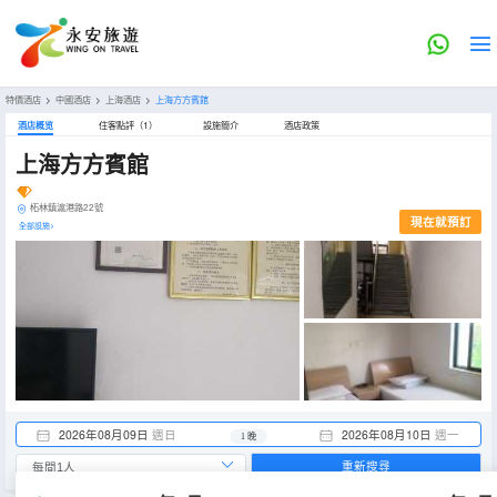
特價酒店
>
中國酒店
>
上海酒店
>
上海方方賓館
酒店概览
住客點評（1）
設施簡介
酒店政策
上海方方賓館
柘林鎮滬港路22號
現在就預訂
全部設施>
2026年08月09日
週日
2026年08月10日
週一
1 晚
重新搜尋