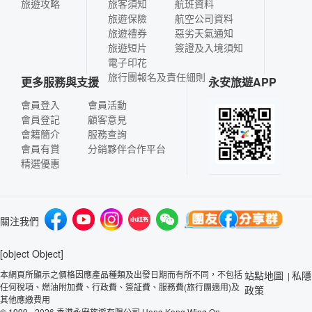
旅遊攻略
旅客須知
航班資料
旅遊保險
航空公司資料
旅遊禮券
惡劣天氣通知
旅遊短片
簽證及入境須知
電子印花
旅行團報名及責任細則
更多服務與支援
永安旅遊APP
會員登入
會員活動
會員登記
顧客意見
會籍簡介
服務查詢
會員有賞
分銷夥伴合作平台
精選優惠
關注我們
[object Object]
本網頁所顯示之價格因應產品種類及出發日期而有所不同，不包括
站點地圖
私隱
|
任何稅項、燃油附加費、行政費、簽証費、服務費(旅行團適用)及
政策
其他應繳費用
© 1999 - 2026 香港永安旅遊有限公司 Hong Kong Wing On