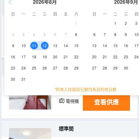
2026年8月
2026年9月
單人間
日
一
二
三
四
五
六
日
一
二
三
四
1
1
2
3
12㎡
3層
空調
2
3
4
5
6
7
8
6
7
8
9
10
查看供應
電視機
9
10
11
12
13
14
15
13
14
15
16
17
16
17
18
19
20
21
22
20
21
22
23
24
三人間
23
24
25
26
27
28
29
27
28
29
30
30
31
15㎡
3層
空調
*所有入住退房日期均為目的地日期
查看供應
電視機
標準間