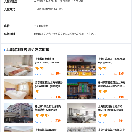
入住和退房
入住時間：14:00以後 退房時間：12:00以前
入住方式
櫃枱服務時間：24小時。
寵物
不可攜帶寵物。
年齡限制
18歲以下的房客不得在沒有家長或監護人的情況下入住酒店。
上海昌翔賓館
附近酒店推薦
上海蜀創商務賓館
上海日晶酒店 (Shanghai
(Shuchuang Business
Rijing Hotel)
Hotel)
104+
159+
HKD
HKD
3.6
/ 5
4.4
/ 5
吉泰連鎖酒店(上海南翔店)
格林豪泰智選酒店(上海南
(JITAI HOTEL(Shanghai
翔地鐵站店) (GreenTree
Nanxiang store))
Inn Smart Choice Hotel
(Shanghai Nanxiang
Subway Station))
136+
199+
HKD
HKD
4
/ 5
4.7
/ 5
維也納3好酒店(上海南翔
上海諾克精品套房公寓
地鐵站店) (Vienna 3
(Nuoke Boutique Suites
Best Hotel (Shanghai
Apartment Hotel)
Nanxiang Subway
Station Branch))
239+
404+
HKD
HKD
4.5
/ 5
4.5
/ 5
上海東籬苑青年旅舍
未來小家青年社區酒店(上