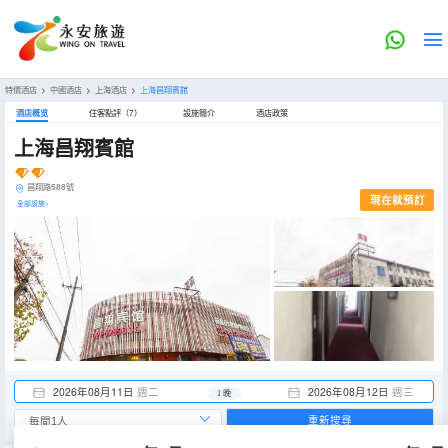
特價酒店
>
中國酒店
>
上海酒店
>
上海昌翔賓館
酒店概览
住客點評（7）
設施簡介
酒店政策
上海昌翔賓館
昌翔路588號
現在就預訂
全部設施>
2026年08月11日
週二
2026年08月12日
週三
1 晚
重新搜尋