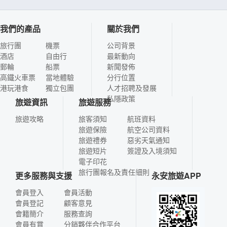
我們的產品
關於我們
旅行團
機票
公司背景
酒店
自由行
最新動向
郵輪
船票
新聞發佈
高鐵火車票
當地體驗
分行位置
港玩港食
獨立包團
人才招聘及發展
私隱政策
旅遊資訊
旅遊服務
旅遊攻略
旅客須知
航班資料
旅遊保險
航空公司資料
旅遊禮券
惡劣天氣通知
旅遊短片
簽證及入境須知
電子印花
旅行團報名及責任細則
更多服務與支援
永安旅遊APP
會員登入
會員活動
會員登記
顧客意見
會籍簡介
服務查詢
會員有賞
分銷夥伴合作平台