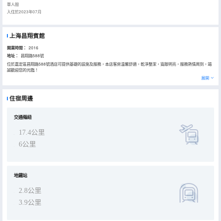
單人間
入住於2023年07月
上海昌翔賓館
開業時間：
2016
地址：
昌翔路588號
位於嘉定區昌翔路588號酒店可提供基礎的設施及服務，本店客房温馨舒適，乾淨整潔，寬敞明亮，服務熱情周到，竭
誠歡迎您的光臨！
展開
住宿周邊
交通樞紐
17.4公里
6公里
地鐵站
2.8公里
3.9公里