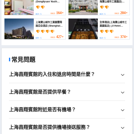
(Dongliyuan Youth
海寶山城市工業園店)
Hostel)
(Future Xiaojia Youth
Community Hotel
(Shanghai Baoshan
164+
204+
HKD
HKD
4.3
/ 5
4.3
/ 5
City Industrial Park))
上海寶山城市工業園豐翔
全季酒店(上海寶山城市工
路亞朵酒店 (Shanghai
業園區店) (JI Hotel
Baoshan Urban
(Shanghai Baoshan
Industrial Park
Urban Industrial Park))
FengXiang Road Atour
427+
374+
HKD
HKD
4.9
/ 5
4.4
/ 5
Hotel)
常見問題
上海昌翔賓館的入住和退房時間是什麼？
上海昌翔賓館是否提供早餐？
上海昌翔賓館附近是否有機場？
上海昌翔賓館是否提供機場接送服務？