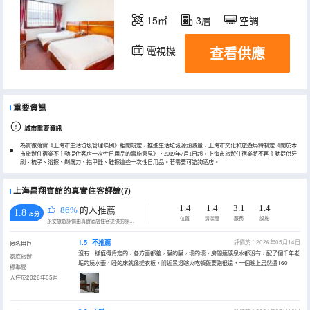
15㎡
3層
空調
查看供應
電視機
重要資訊
城市重要資訊
為貫徹落實《上海市生活垃圾管理條例》相關規定，推進生活垃圾源頭減量，上海市文化和旅遊局特制定《關於本
市旅遊住宿業不主動提供客房一次性日用品的實施意見》，2019年7月1日起，上海市旅遊住宿業將不再主動提供牙
刷、梳子、浴擦、剃鬚刀、指甲銼、鞋擦這些一次性日用品。若需要可諮詢酒店。
上海昌翔賓館的真實住客評論(7)
1.4
1.4
3.1
1.4
86%
的人推薦
1.8
/5分
位置
清潔度
服務
設施
永安旅遊評價由真實酒店住客提供的評價。
1.5
不推薦
評價於：2026年05月14日
匿名用戶
沒有一樣值得肯定的，各方面都差，臟的臟，壞的壞，房間連礦泉水都沒有，配了個千年老
家庭旅遊
垢的燒水壺，睡的床就像搓衣板，附近黑燈瞎火吃頓飯要跑很遠，一個晚上居然還160
標準間
入住於2026年05月