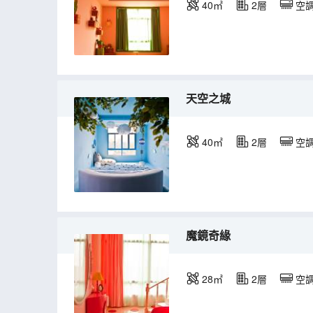
40㎡
2層
空
天空之城
40㎡
2層
空
魔鏡奇緣
28㎡
2層
空