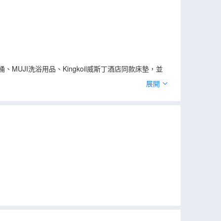
MUJI洗浴用品、Kingkoil威斯丁酒店同款床墊，並
費私家訂製遊玩攻略等。還有超大的公共空間，既可讓
展開
記憶做一次鏈接，或是捧一本書端一杯咖啡依偎在飄窗上就
多驚喜就請你到問號島來一一發掘吧！