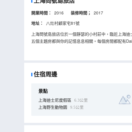
上海問號島旅店
開業時間：
2016
装修時間；
2017
地址：
八灶村顧家宅81號
上海問號島旅店位於一個靜瑟的小村莊中，臨近上海迪
五個主題房都與你的記憶息息相關。每個房間都配有Daikin
且為帶孩子的家庭專門準備了兒童牙刷、沐浴露等。旅
你與三五好友小聚聊天，也可滿足家庭親子互動的需求
早上工作人員會端上營養豐富的早餐，讓你精神飽滿的開
着陽光渡過一個慵懶的下午。晚上可以參加旅店定期舉
住宿周邊
景點
上海迪士尼度假區
6.3公里
上海野生動物園
9.5公里