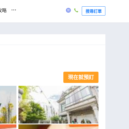
...
攻略
搜尋訂單
現在就預訂