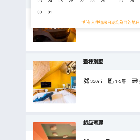
偉大航路
23
24
25
26
27
28
29
27
28
30
31
40㎡
3層
空
*所有入住退房日期均為目的地日
整棟別墅
350㎡
1-3層
超級瑪麗