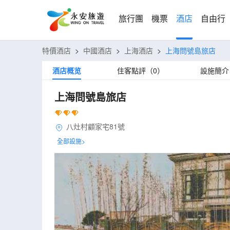
旅行團
機票
酒店
自由行
特價酒店
>
中國酒店
>
上海酒店
>
上海問號島旅店
酒店概览
住客點評（0）
設施簡介
上海問號島旅店
八灶村顧家宅81號
全部設施>