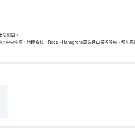
士尼樂園。
中央空調，地暖系統、Roca、Hansgrohe高端進口衞浴設施、智能馬桶、
店在打造硬件標準的同時提供更具針對性的服務，如迪士尼免費接送、免
。
始一天的行程。閒暇之餘，你可以cosplay幾個人物造型與你兒時的
辦的化粧舞會或是心理學沙龍等，開啟一次結交朋友認識自己的旅程。更