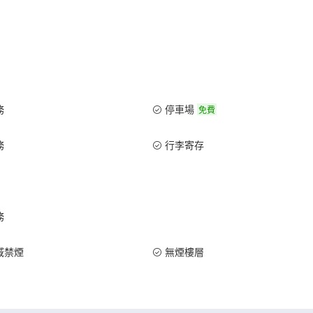
務
停車場
免費
務
行李寄存
務
域禁煙
無煙樓層