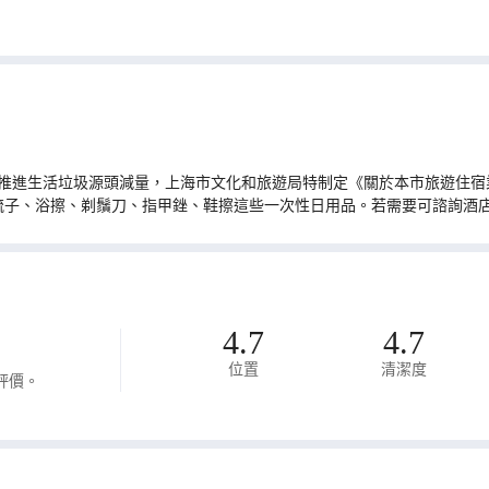
推進生活垃圾源頭減量，上海市文化和旅遊局特制定《關於本市旅遊住宿業
梳子、浴擦、剃鬚刀、指甲銼、鞋擦這些一次性日用品。若需要可諮詢酒
4.7
4.7
位置
清潔度
評價。