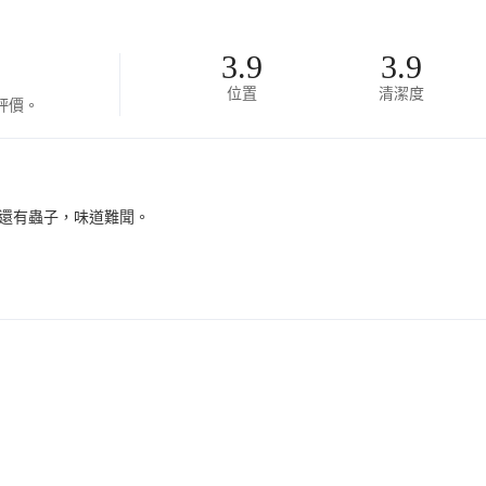
3.9
3.9
位置
清潔度
評價。
還有蟲子，味道難聞。