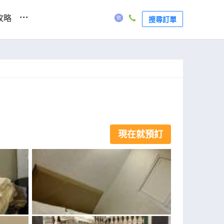
...
攻略
搜尋訂單
現在就預訂