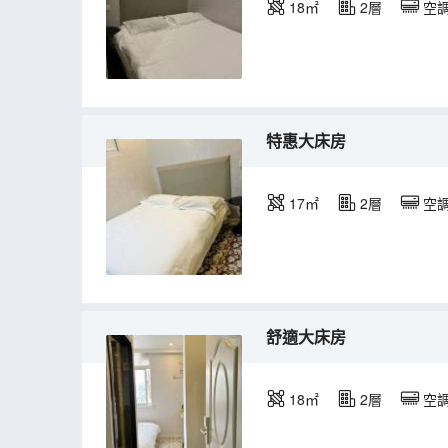
18㎡
2層
空
特惠大床房
17㎡
2層
空
舒適大床房
18㎡
2層
空