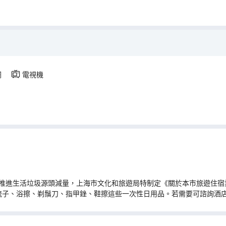
調
電視機
推進生活垃圾源頭減量，上海市文化和旅遊局特制定《關於本市旅遊住宿業
梳子、浴擦、剃鬚刀、指甲銼、鞋擦這些一次性日用品。若需要可諮詢酒