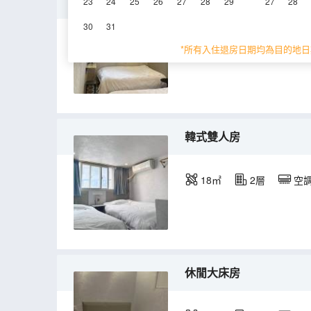
精選雙床房
23
24
25
26
27
28
29
27
28
30
31
18㎡
2層
空
*所有入住退房日期均為目的地日
韓式雙人房
18㎡
2層
空
休閒大床房