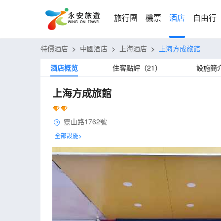
旅行團
機票
酒店
自由行
特價酒店
>
中國酒店
>
上海酒店
>
上海方成旅館
酒店概览
住客點評（21）
設施簡
上海方成旅館
靈山路1762號
全部設施>