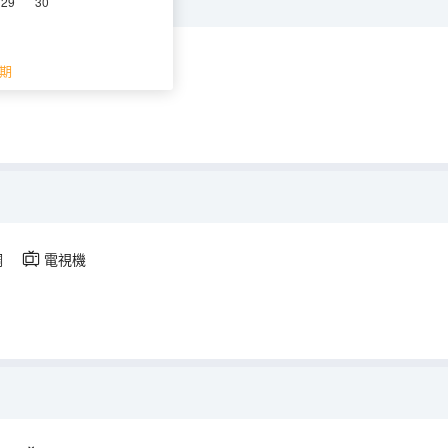
29
30
調
電視機
期
調
電視機