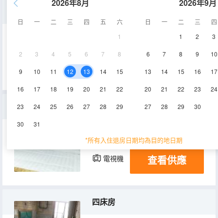
2026年8月
2026年9月
特價大床房
日
一
二
三
四
五
六
日
一
二
三
四
1
1
2
3
16㎡
1-2層
空調
2
3
4
5
6
7
8
6
7
8
9
10
查看供應
電視機
9
10
11
12
13
14
15
13
14
15
16
17
16
17
18
19
20
21
22
20
21
22
23
24
舒適大床房
23
24
25
26
27
28
29
27
28
29
30
30
31
25㎡
2層
空調
*所有入住退房日期均為目的地日期
查看供應
電視機
四床房