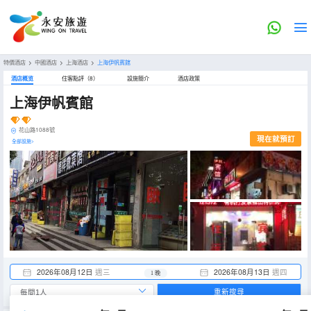
特價酒店
>
中國酒店
>
上海酒店
>
上海伊帆賓館
酒店概览
住客點評（8）
設施簡介
酒店政策
上海伊帆賓館
花山路1088號
現在就預訂
全部設施>
2026年08月12日
週三
2026年08月13日
週四
1 晚
重新搜尋