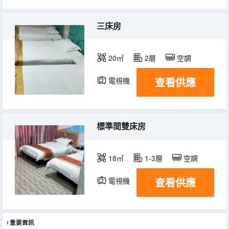
三床房
20㎡
2層
空調
查看供應
電視機
標準間雙床房
18㎡
1-3層
空調
查看供應
電視機
重要資訊