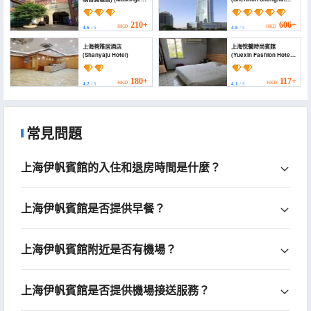
Boutique Hotel
Waigaoqiao Hotel)
(Shanghai Waigaoqiao
Free Trade Zone))
210+
606+
HKD
HKD
4.6
/ 5
4.6
/ 5
上海善雅居酒店
上海悅馨時尚賓館
(Shanyaju Hotel)
(Yuexin Fashion Hotel
Shanghai)
180+
117+
HKD
HKD
4.2
/ 5
4.1
/ 5
常見問題
上海伊帆賓館的入住和退房時間是什麼？
上海伊帆賓館是否提供早餐？
上海伊帆賓館附近是否有機場？
上海伊帆賓館是否提供機場接送服務？