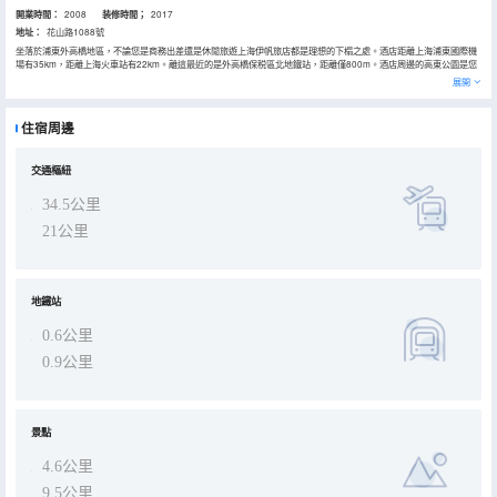
開業時間：
2008
装修時間；
2017
地址：
花山路1088號
坐落於浦東外高橋地區，不論您是商務出差還是休閒旅遊上海伊帆旅店都是理想的下榻之處。酒店距離上海浦東國際機
場有35km，距離上海火車站有22km。離這最近的是外高橋保税區北地鐵站，距離僅800m。酒店周邊的高東公園是您
入住期間休閒玩賞的好去處。
展開
酒店休閒區提供了各類設施，您可以在這裏舒緩身心壓力。
住宿周邊
交通樞紐
34.5公里
21公里
地鐵站
0.6公里
0.9公里
景點
4.6公里
9.5公里