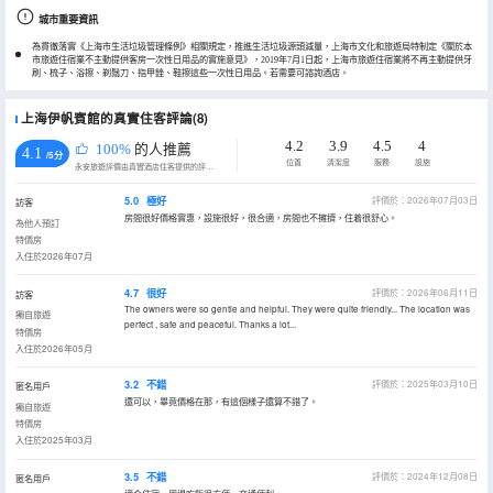
城市重要資訊
為貫徹落實《上海市生活垃圾管理條例》相關規定，推進生活垃圾源頭減量，上海市文化和旅遊局特制定《關於本
市旅遊住宿業不主動提供客房一次性日用品的實施意見》，2019年7月1日起，上海市旅遊住宿業將不再主動提供牙
刷、梳子、浴擦、剃鬚刀、指甲銼、鞋擦這些一次性日用品。若需要可諮詢酒店。
上海伊帆賓館的真實住客評論(8)
4.2
3.9
4.5
4
100%
的人推薦
4.1
/5分
位置
清潔度
服務
設施
永安旅遊評價由真實酒店住客提供的評價。
5.0
極好
評價於：2026年07月03日
訪客
房間很好價格實惠，設施很好，很合適，房間也不擁擠，住着很舒心。
為他人預訂
特價房
入住於2026年07月
4.7
很好
評價於：2026年06月11日
訪客
The owners were so gentle and helpful. They were quite friendly... The location was
獨自旅遊
perfect , safe and peaceful. Thanks a lot...
特價房
入住於2026年05月
3.2
不錯
評價於：2025年03月10日
匿名用戶
還可以，畢竟價格在那，有這個樣子還算不錯了。
獨自旅遊
特價房
入住於2025年03月
3.5
不錯
評價於：2024年12月08日
匿名用戶