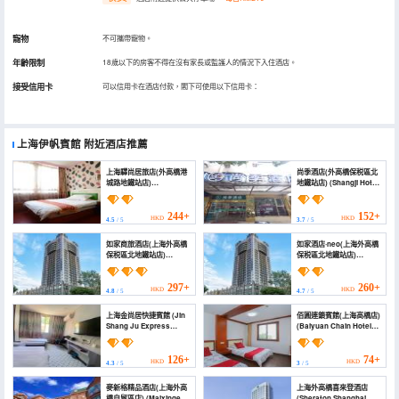
寵物
不可攜帶寵物。
年齡限制
18歲以下的房客不得在沒有家長或監護人的情況下入住酒店。
接受信用卡
可以信用卡在酒店付款，閣下可使用以下信用卡：
上海伊帆賓館
附近酒店推薦
上海驛尚居旅店(外高橋港
尚季酒店(外高橋保税區北
城路地鐵站店)
地鐵站店) (Shangji Hotel
(Yishangju Hostel
(Waigaoqiao Bonded
(Shanghai Huashan
Area North Metro
Road))
Station Branch))
244+
152+
HKD
HKD
4.5
/ 5
3.7
/ 5
如家商旅酒店(上海外高橋
如家酒店·neo(上海外高橋
保税區北地鐵站店)
保税區北地鐵站店)
(Homeinn Selected
(Homeinn · neo
Hotel (Shanghai
(Shanghai Waigaoqiao
Waigaoqiao Free Trade
Free Trade Zone North
297+
260+
HKD
HKD
4.8
/ 5
4.7
/ 5
Zone North Subway
Subway Station))
Station))
上海金尚居快捷賓館 (Jin
佰圓連鎖賓館(上海高橋店)
Shang Ju Express
(Baiyuan Chain Hotel
Hotel)
(Shanghai Gaoqiao))
126+
74+
HKD
HKD
4.3
/ 5
3
/ 5
麥新格精品酒店(上海外高
上海外高橋喜來登酒店
橋自貿區店) (Maixinge
(Sheraton Shanghai