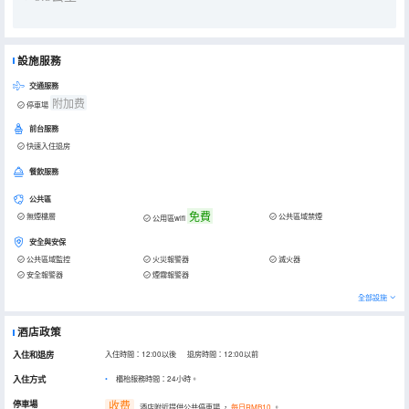
設施服務
交通服務
附加费
停車場
前台服務
快速入住退房
餐飲服務
公共區
免費
無煙樓層
公共區域禁煙
公用區wifi
安全與安保
公共區域監控
火災報警器
滅火器
安全報警器
煙霧報警器
全部設施
酒店政策
入住和退房
入住時間：12:00以後 退房時間：12:00以前
入住方式
櫃枱服務時間：24小時。
停車場
收费
酒店附近提供公共停車場
，
每日RMB10
。