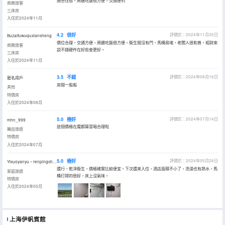
適合住宿，周邊吃飯很方便，交通便利
商務旅客
三床房
入住於2024年11月
4.2
很好
評價於：2024年11月30日
Buzaifuwuquxiansheng
價位合理，交通方便，周邊吃飯很方便，衞生間沒有門，馬桶易堵，老闆人很和善，相對來
商務旅客
説不錯硬件在好些會更好。
三床房
入住於2024年11月
3.5
不錯
評價於：2024年08月16日
匿名用戶
房間一般般
其他
特價房
入住於2024年08月
5.0
極好
評價於：2024年07月14日
mhn_999
這個價格在魔都算是喝合理啦
獨自旅遊
特價房
入住於2024年07月
5.0
極好
評價於：2024年05月26日
Yisuoyanyu，renpingsheng
還行，乾淨衞生，價格確實比較便宜。下次還來入住，酒店面積不小了，洗澡也有熱水，馬
家庭旅遊
桶打掃的很好，床上沒氣味。
特價房
入住於2024年05月
上海伊帆賓館