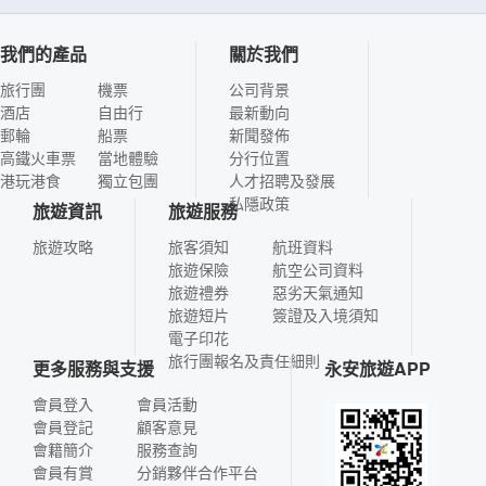
我們的產品
關於我們
旅行團
機票
公司背景
酒店
自由行
最新動向
郵輪
船票
新聞發佈
高鐵火車票
當地體驗
分行位置
港玩港食
獨立包團
人才招聘及發展
私隱政策
旅遊資訊
旅遊服務
旅遊攻略
旅客須知
航班資料
旅遊保險
航空公司資料
旅遊禮券
惡劣天氣通知
旅遊短片
簽證及入境須知
電子印花
旅行團報名及責任細則
更多服務與支援
永安旅遊APP
會員登入
會員活動
會員登記
顧客意見
會籍簡介
服務查詢
會員有賞
分銷夥伴合作平台