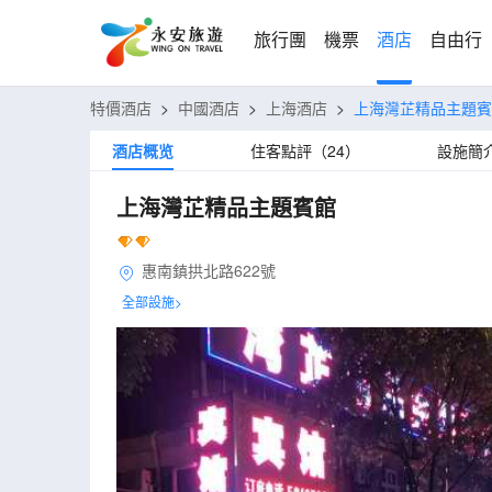
旅行團
機票
酒店
自由行
特價酒店
>
中國酒店
>
上海酒店
>
上海灣芷精品主題賓
酒店概览
住客點評（24）
設施簡
上海灣芷精品主題賓館
惠南鎮拱北路622號
全部設施>