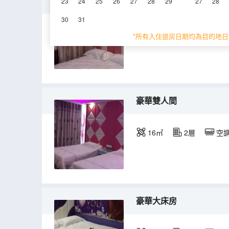
特惠房
23
24
25
26
27
28
29
27
28
30
31
15㎡
2層
空
*所有入住退房日期均為目的地日
豪華雙人間
16㎡
2層
空
豪華大床房