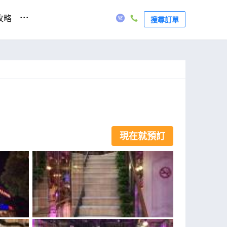
...
攻略
搜尋訂單
現在就預訂