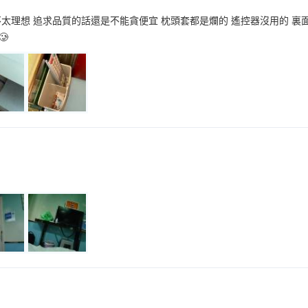
太理想 追求品質的話還是不能貪便宜 枕頭套都是爛的 遙控器沒用的 裏面
