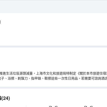
調
推進生活垃圾源頭減量，上海市文化和旅遊局特制定《關於本市旅遊住宿業
梳子、浴擦、剃鬚刀、指甲銼、鞋擦這些一次性日用品。若需要可諮詢酒
24)