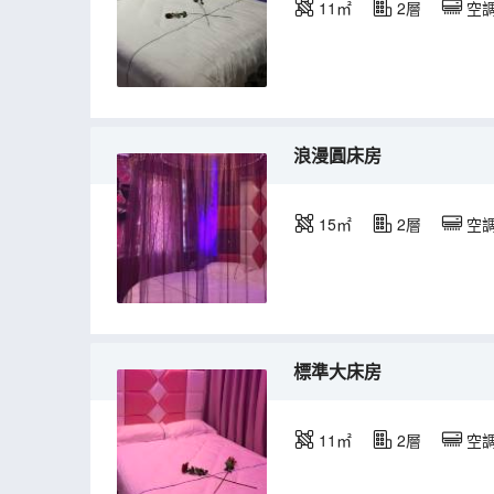
11㎡
2層
空
浪漫圓床房
15㎡
2層
空
標準大床房
11㎡
2層
空