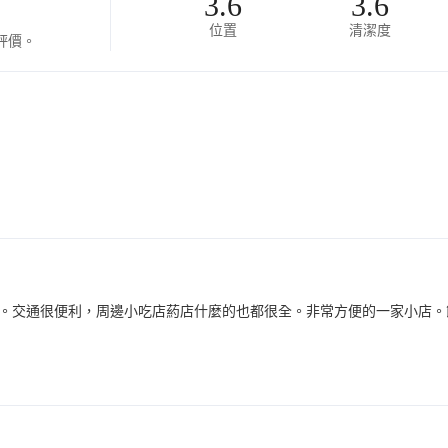
3.6
3.6
位置
清潔度
評價。
。交通很便利，周邊小吃店葯店什麼的也都很全。非常方便的一家小店。