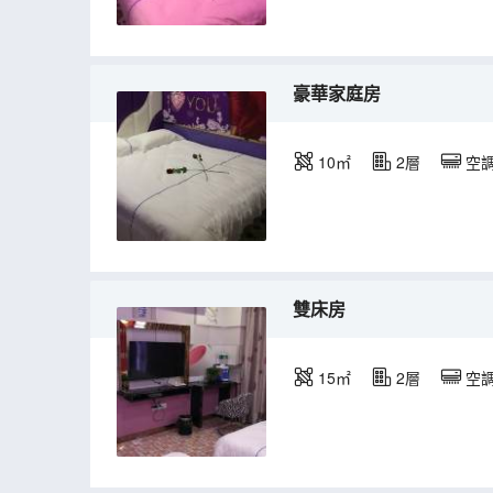
豪華家庭房
10㎡
2層
空
雙床房
15㎡
2層
空