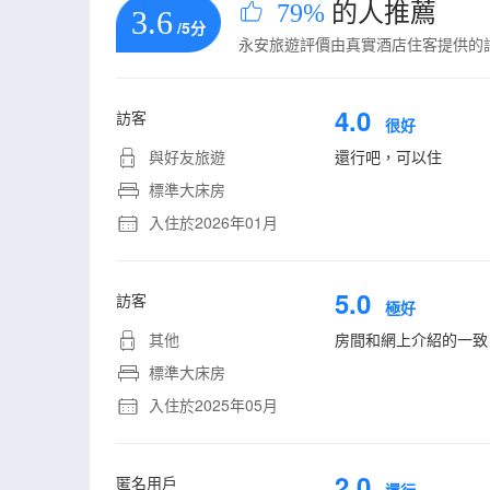
79%
的人推薦
3.6
/5分
永安旅遊評價由真實酒店住客提供的
4.0
訪客
很好
與好友旅遊
還行吧，可以住
標準大床房
入住於2026年01月
5.0
訪客
極好
其他
房間和網上介紹的一致
標準大床房
入住於2025年05月
2.0
匿名用戶