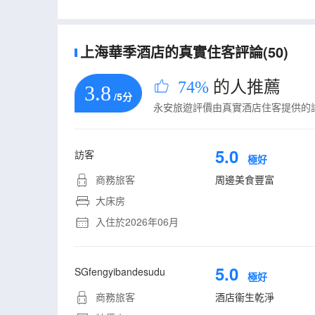
上海華季酒店的真實住客評論(50)
74%
的人推薦
3.8
/5分
永安旅遊評價由真實酒店住客提供的
5.0
訪客
極好
商務旅客
周邊美食豐富
大床房
入住於2026年06月
5.0
SGfengyibandesudu
極好
商務旅客
酒店衞生乾淨