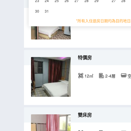
大床房
23
24
25
26
27
28
29
27
28
30
31
15㎡
2-4層
*所有入住退房日期均為目的地日
特價房
12㎡
2-4層
雙床房