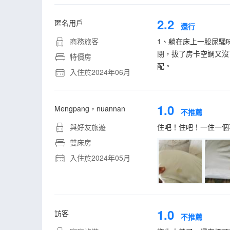
2.2
匿名用戶
還行
商務旅客
1、躺在床上一股尿騷
閉，拔了房卡空調又沒
特價房
配。
入住於2024年06月
1.0
Mengpang，nuannan
不推薦
與好友旅遊
住吧！住吧！一住一個
雙床房
入住於2024年05月
1.0
訪客
不推薦