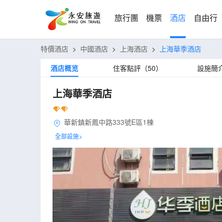
旅行團
機票
酒店
自由行
特價酒店
>
中國酒店
>
上海酒店
>
上海華季酒店
酒店概览
住客點評（50）
設施簡
上海華季酒店
華新鎮新鳳中路333號E區1棟
全部設施>