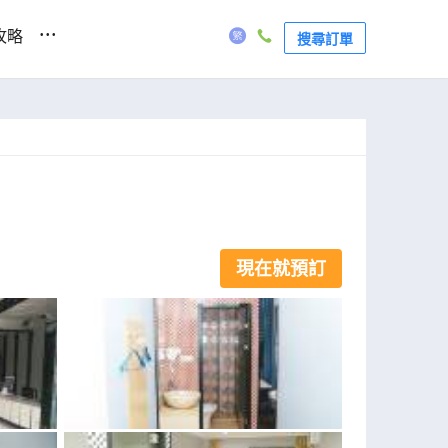
...
攻略
搜尋訂單
現在就預訂