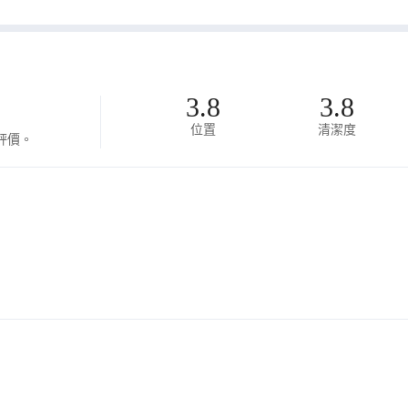
3.8
3.8
位置
清潔度
評價。