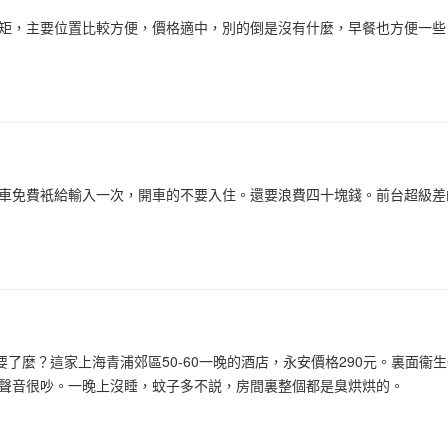
矩，主要位置比較方便，價格適中，別的倒是沒有什麼，早餐也方便一些
車免費衹給輸入一次，開車的不要入住。還要浪費四十塊錢。前台超級差
不要了麼？這家上海青浦郊區50-60一晚的酒店，永安價格290元。裏面
聲音很吵。一晚上沒睡，蚊子多不説，房間裏整個都是臭烘烘的。