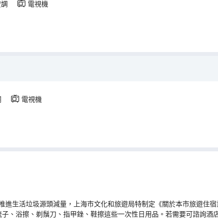
空調
電視機
調
電視機
推進生活垃圾源頭減量，上海市文化和旅遊局特制定《關於本市旅遊住宿業
梳子、浴擦、剃鬚刀、指甲銼、鞋擦這些一次性日用品。若需要可諮詢酒