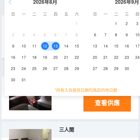
2026年8月
2026年9月
大床房
日
一
二
三
四
五
六
日
一
二
三
四
1
1
2
3
10-15㎡
2-3層
電視機
2
3
4
5
6
7
8
6
7
8
9
10
查看供應
9
10
11
12
13
14
15
13
14
15
16
17
16
17
18
19
20
21
22
20
21
22
23
24
普通雙人間（公共衞浴）
23
24
25
26
27
28
29
27
28
29
30
30
31
10-12㎡
2層
電視機
*所有入住退房日期均為目的地日期
查看供應
三人間