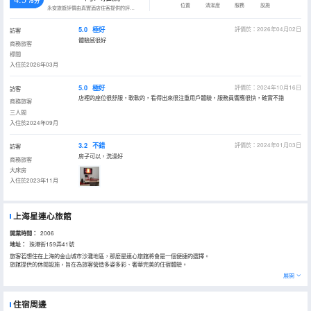
/5分
位置
清潔度
服務
設施
永安旅遊評價由真實酒店住客提供的評價。
5.0
極好
評價於：2026年04月02日
訪客
體驗感很好
商務旅客
標間
入住於2026年03月
5.0
極好
評價於：2024年10月16日
訪客
店裡的座位很舒服，軟軟的，看得出來很注重用戶體驗，服務員響應很快，確實不錯
商務旅客
三人間
入住於2024年09月
3.2
不錯
評價於：2024年01月03日
訪客
房子可以，洗澡好
商務旅客
大床房
入住於2023年11月
上海星連心旅館
開業時間：
2006
地址：
珠港街159弄41號
旅客若想住在上海的金山城市沙灘地區，那麼星連心旅館將會是一個便捷的選擇。
旅館提供的休閒設施，旨在為旅客營造多姿多彩、奢華完美的住宿體驗。
展開
住宿周邊