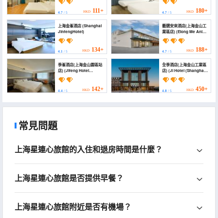
111+
180+
HKD
HKD
4.7
/ 5
4.7
/ 5
上海金峯酒店 (Shanghai
藝選安來酒店(上海金山工
JinfengHotel)
業區店) (Elong Me Anlai
Hotel (Shanghai
Jinshan Industrial
Zone))
134+
188+
HKD
HKD
4.1
/ 5
4.7
/ 5
季峯酒店(上海金山園區站
全季酒店(上海金山工業區
店) (Jifeng Hotel
店) (JI Hotel (Shanghai
(Shanghai Jinshan Park
Jinshan Industrial
Station))
Zone))
142+
450+
HKD
HKD
4.4
/ 5
4.8
/ 5
常見問題
上海星連心旅館的入住和退房時間是什麼？
上海星連心旅館是否提供早餐？
上海星連心旅館附近是否有機場？