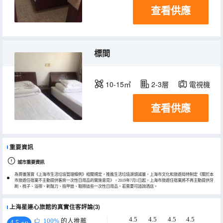
查看供應
標間
10-15㎡
2-3層
電視機
查看供應
重要資訊
城市重要資訊
為貫徹落實《上海市生活垃圾管理條例》相關規定，推進生活垃圾源頭減量，上海市文化和旅遊局特制定《關於本
市旅遊住宿業不主動提供客房一次性日用品的實施意見》，2019年7月1日起，上海市旅遊住宿業將不再主動提供牙
刷、梳子、浴擦、剃鬚刀、指甲銼、鞋擦這些一次性日用品。若需要可諮詢酒店。
上海星連心旅館的真實住客評論(3)
4.5
4.5
4.5
4.5
100%
的人推薦
4.5