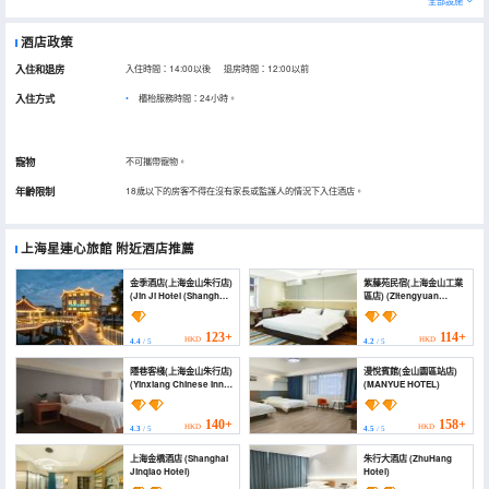
全部設施
酒店政策
入住和退房
入住時間：14:00以後 退房時間：12:00以前
入住方式
櫃枱服務時間：24小時。
寵物
不可攜帶寵物。
年齡限制
18歲以下的房客不得在沒有家長或監護人的情況下入住酒店。
上海星連心旅館
附近酒店推薦
金季酒店(上海金山朱行店)
紫藤苑民宿(上海金山工業
(Jin Ji Hotel (Shanghai
區店) (Zitengyuan
Jinshan Zhuxing
Homestay (Shanghai
Branch))
Jinshan Industrial
Zone))
123+
114+
HKD
HKD
4.4
/ 5
4.2
/ 5
隱巷客棧(上海金山朱行店)
漫悅賓館(金山園區站店)
(Yinxiang Chinese Inn
(MANYUE HOTEL)
(Shanghai Jinshan
Zhuhang))
140+
158+
HKD
HKD
4.3
/ 5
4.5
/ 5
上海金橋酒店 (Shanghai
朱行大酒店 (ZhuHang
Jinqiao Hotel)
Hotel)