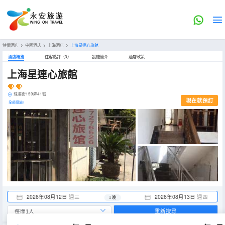
特價酒店
>
中國酒店
>
上海酒店
>
上海星連心旅館
酒店概览
住客點評（3）
設施簡介
酒店政策
上海星連心旅館
珠港街159弄41號
現在就預訂
全部設施>
2026年08月12日
週三
2026年08月13日
週四
1 晚
重新搜尋