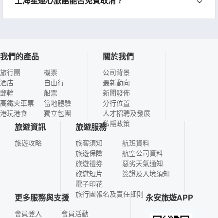
上海星連心旅館能否免費取消？
我們的產品
關於我們
旅行團
機票
公司背景
酒店
自由行
最新動向
郵輪
船票
新聞發佈
高鐵火車票
當地體驗
分行位置
港玩港食
獨立包團
人才招聘及發展
私隱政策
旅遊資訊
旅遊服務
旅遊攻略
旅客須知
航班資料
旅遊保險
航空公司資料
旅遊禮券
惡劣天氣通知
旅遊短片
簽證及入境須知
電子印花
旅行團報名及責任細則
更多服務與支援
永安旅遊APP
會員登入
會員活動