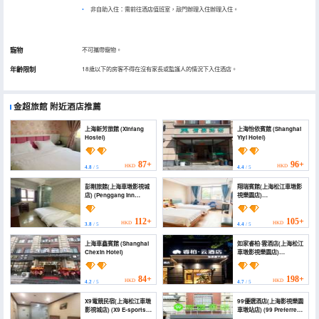
非自助入住：需前往酒店值班室，敲門辦理入住辦理入住。
寵物
不可攜帶寵物。
年齡限制
18歲以下的房客不得在沒有家長或監護人的情況下入住酒店。
金超旅館
附近酒店推薦
上海新芳旅館 (Xinfang
上海怡依賓館 (Shanghai
Hostel)
Yiyi Hotel)
87+
96+
HKD
HKD
4.8
/ 5
4.4
/ 5
彭剛旅館(上海車墩影視城
翔瑞賓館(上海松江車墩影
店) (Penggang Inn
視樂園店)
(Shanghai Chedun Film
(Shanghaixiangrui
Studio))
Hotel)
112+
105+
HKD
HKD
3.8
/ 5
4.4
/ 5
上海車鑫賓館 (Shanghai
如家睿柏·雲酒店(上海松江
Chexin Hotel)
車墩影視樂園店)
(Homeinn Ripple Yun
Hotel (Shanghai
Songjiang Chedun Film
84+
198+
HKD
HKD
4.2
/ 5
4.7
/ 5
and Television Park))
X9電競民宿(上海松江車墩
99優選酒店(上海影視樂園
影視城店) (X9 E-sports
車墩站店) (99 Preferred
Hotel (Shanghai
Hotel (Shanghai Film