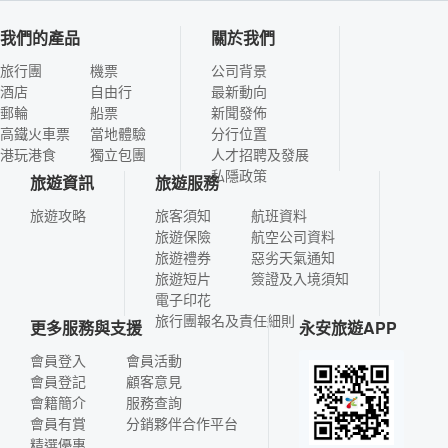
我們的產品
關於我們
旅行團
機票
公司背景
酒店
自由行
最新動向
郵輪
船票
新聞發佈
高鐵火車票
當地體驗
分行位置
港玩港食
獨立包團
人才招聘及發展
私隱政策
旅遊資訊
旅遊服務
旅遊攻略
旅客須知
航班資料
旅遊保險
航空公司資料
旅遊禮券
惡劣天氣通知
旅遊短片
簽證及入境須知
電子印花
旅行團報名及責任細則
更多服務與支援
永安旅遊APP
會員登入
會員活動
會員登記
顧客意見
會籍簡介
服務查詢
會員有賞
分銷夥伴合作平台
精選優惠