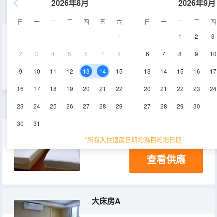
2026年8月
2026年9月
普通單人間A（公共衞浴）
日
一
二
三
四
五
六
日
一
二
三
四
1
1
2
3
5-6㎡
1-2層
空調
2
3
4
5
6
7
8
6
7
8
9
10
查看供應
9
10
11
12
13
14
15
13
14
15
16
17
16
17
18
19
20
21
22
20
21
22
23
24
普通雙人間B（公共衞浴）
23
24
25
26
27
28
29
27
28
29
30
30
31
7-9㎡
2層
空調
*所有入住退房日期均為目的地日期
查看供應
大床房A