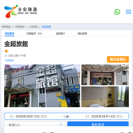
特價酒店
>
中國酒店
>
上海酒店
>
金超旅館
酒店概览
住客點評（33）
設施簡介
酒店政策
金超旅館
北鬆公路4709號
現在就預訂
全部設施>
2026年08月13日
週四
2026年08月14日
週五
1 晚
重新搜尋