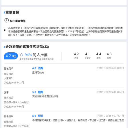
重要資訊
城市重要資訊
為貫徹落實《上海市生活垃圾管理條例》相關規定，推進生活垃圾源頭減量，上海市文化和旅遊局特制定《關於本
市旅遊住宿業不主動提供客房一次性日用品的實施意見》，2019年7月1日起，上海市旅遊住宿業將不再主動提供牙
刷、梳子、浴擦、剃鬚刀、指甲銼、鞋擦這些一次性日用品。若需要可諮詢酒店。
金超旅館的真實住客評論(33)
4.2
4.1
4.4
4.3
94%
的人推薦
4.2
/5分
位置
清潔度
服務
設施
永安旅遊評價由真實酒店住客提供的評價。
4.0
很好
評價於：2026年03月09日
匿名用戶
還行可以的
獨自旅遊
大床房B
入住於2026年03月
5.0
極好
評價於：2025年10月04日
訪客
交通很便利 位置也很好找
獨自旅遊
普通單人間A（公共衞浴）
入住於2025年10月
5.0
極好
評價於：2025年07月01日
匿名用戶
不錯旅館乾淨衞生，位置也可以，設施齊全，服務到位，市出差，找工作，最佳性價比之選
商務旅客
普通雙人間A（公共衞浴）