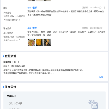
4.5
很好
評價於：2024年03月21日
訪客
寬敞明亮，我一般在郊區都會回去超哥的住所住。 習慣了吧曬衣服也很方便，還可以有洗
商務旅客
衣機，就差個廚房自己煮飯。
普通單人間A（公共衞浴）
入住於2024年01月
4.0
很好
評價於：2023年12月31日
匿名用戶
整體入住還行，畢竟一分錢一分貨，服務挺好的，屬於是，麻雀雖小，五臟俱全，出門旅遊
與好友旅遊
可以短暫的過渡一晚，好評
普通雙人間B（公共衞浴）
入住於2023年12月
金超旅館
開業時間：
2018
地址：
北鬆公路4709號
坐落於交大/閔行經濟開發區，不論您是商務出差還是休閒旅遊金超旅館都是理想的下榻之處。
酒店休閒區提供了各類設施，您可以在這裏舒緩身心壓力。
展開
住宿周邊
交通樞紐
23.4公里