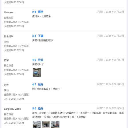
入住於2025年06月
2.6
還行
評價於：2025年04月02日
Hexuwoo
還可以，比較乾淨
商務旅客
普通單人間A（公共衞浴）
入住於2025年03月
3.3
不錯
評價於：2025年03月02日
匿名用戶
房間不很隔音比較吵
其他
普通單人間A（公共衞浴）
入住於2025年02月
4.0
很好
評價於：2024年09月17日
訪客
房間可以了
獨自旅遊
普通單人間A（公共衞浴）
入住於2024年08月
4.7
很好
評價於：2024年06月19日
訪客
除了房間裏有蚊子，啥都行
其他
普通單人間A（公共衞浴）
入住於2024年06月
5.0
極好
評價於：2024年05月06日
Lanpishu-Zhao
服務：非常好，在這周邊賓館中已經算很好了，不説第一，但起碼前三是沒問題👍的，家庭
獨自旅遊
旅館這層 ，沒得説，周邊小吃特別多，嗯，下次再聊
普通單人間A（公共衞浴）
入住於2024年05月