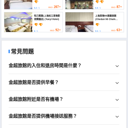
Songjiang Chedun Film
Park Chedun Station
and Television City))
Branch))
207+
87+
HKD
HKD
3.2
/ 5
4.4
/ 5
悅己賓館(上海松江車墩影
上海車墩98連鎖旅館
視樂園店) (Yueyi Hotel)
(Chedun 98 Chain
Hostel)
92+
63+
HKD
HKD
4
/ 5
3.5
/ 5
常見問題
金超旅館的入住和退房時間是什麼？
金超旅館是否提供早餐？
金超旅館附近是否有機場？
金超旅館是否提供機場接送服務？