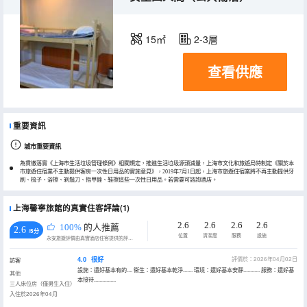
15㎡
2-3層
查看供應
重要資訊
城市重要資訊
為貫徹落實《上海市生活垃圾管理條例》相關規定，推進生活垃圾源頭減量，上海市文化和旅遊局特制定《關於本
市旅遊住宿業不主動提供客房一次性日用品的實施意見》，2019年7月1日起，上海市旅遊住宿業將不再主動提供牙
刷、梳子、浴擦、剃鬚刀、指甲銼、鞋擦這些一次性日用品。若需要可諮詢酒店。
上海馨寧旅館的真實住客評論(1)
2.6
2.6
2.6
2.6
100%
的人推薦
2.6
/5分
位置
清潔度
服務
設施
永安旅遊評價由真實酒店住客提供的評價。
4.0
很好
評價於：2026年04月02日
訪客
設施：還好基本有的.... 衞生：還好基本乾淨....... 環境：還好基本安靜............ 服務：還好基
其他
本接待................
三人床位房（僅男生入住）
入住於2026年04月