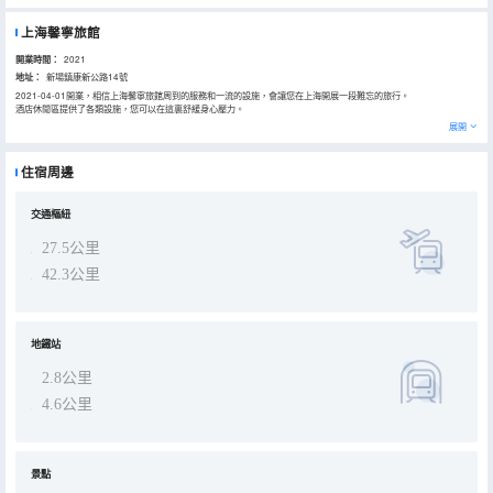
上海馨寧旅館
開業時間：
2021
地址：
新場鎮康新公路14號
2021-04-01開業，相信上海馨寧旅館周到的服務和一流的設施，會讓您在上海開展一段難忘的旅行。
酒店休閒區提供了各類設施，您可以在這裏舒緩身心壓力。
展開
住宿周邊
交通樞紐
27.5公里
42.3公里
地鐵站
2.8公里
4.6公里
景點