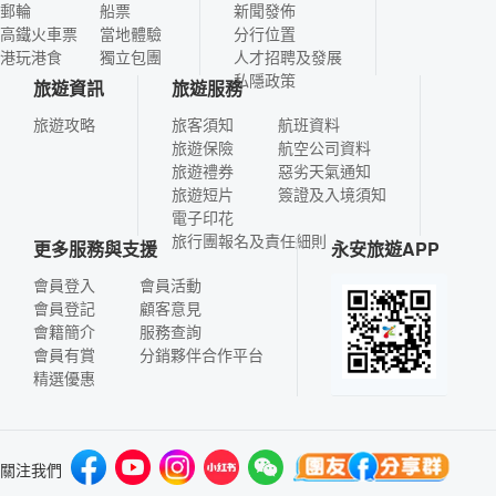
郵輪
船票
新聞發佈
高鐵火車票
當地體驗
分行位置
港玩港食
獨立包團
人才招聘及發展
私隱政策
旅遊資訊
旅遊服務
旅遊攻略
旅客須知
航班資料
旅遊保險
航空公司資料
旅遊禮券
惡劣天氣通知
旅遊短片
簽證及入境須知
電子印花
旅行團報名及責任細則
更多服務與支援
永安旅遊APP
會員登入
會員活動
會員登記
顧客意見
會籍簡介
服務查詢
會員有賞
分銷夥伴合作平台
精選優惠
關注我們