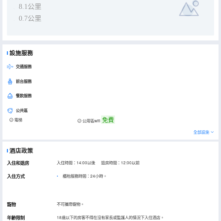
8.1公里
0.7公里
設施服務
交通服務
前台服務
餐飲服務
公共區
免費
電梯
公用區wifi
全部設施
酒店政策
入住和退房
入住時間：14:00以後 退房時間：12:00以前
入住方式
櫃枱服務時間：24小時。
寵物
不可攜帶寵物。
年齡限制
18歲以下的房客不得在沒有家長或監護人的情況下入住酒店。