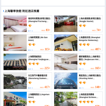
上海馨寧旅館
附近酒店推薦
福長時尚賓館(新場古鎮店)
上海永捷旅館(新場古鎮店)
(Shanghai Fuchang
(Yongjie Hostel)
Hotel)
83+
74+
HKD
HKD
4.7
/ 5
5
/ 5
上海新筍賓館 (Xin Sun
上海濃舍民宿 (Shanghai
Hotel)
Nongshe Homestay)
115+
407+
HKD
HKD
4.5
/ 5
4.6
/ 5
上海雲璟越酒店
優家臻選酒店(上海新場古
(Shanghai Yunjingyue
鎮店) (Youjiaxuan Hotel
Hotel)
(Shanghai Xinchang
Ancient Town))
225+
165+
HKD
HKD
4.4
/ 5
4.2
/ 5
先生對門中醫康養民宿
萬庭酒店(上海新場古鎮店)
(Xiansheng Duimen
(Wanting Hotel
Traditional Chinese
(Shanghai Xinchang
Medicine Wellness
ancient town store))
Homestay)
417+
148+
HKD
HKD
4.4
/ 5
4.2
/ 5
上海靈珊酒店 (Lingshan
上海悠庭皇家驛棧
Hotel)
(Shanghai Schloss
Hotels & Resorts)