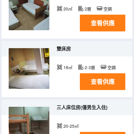
20㎡
2層
空調
查看供應
雙床房
18㎡
2-3層
空調
查看供應
三人床位房(僅男生入住)
20-25㎡