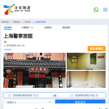
特價酒店
>
中國酒店
>
上海酒店
>
上海馨寧旅館
酒店概览
住客點評（1）
設施簡介
酒店政策
上海馨寧旅館
新場鎮康新公路14號
現在就預訂
全部設施>
2026年08月09日
週日
2026年08月10日
週一
1 晚
重新搜尋