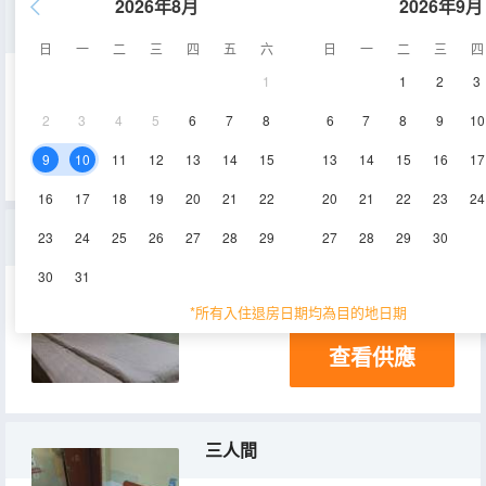
2026年8月
2026年9月
大床房
日
一
二
三
四
五
六
日
一
二
三
四
1
1
2
3
15㎡
2-3層
空調
2
3
4
5
6
7
8
6
7
8
9
10
查看供應
9
10
11
12
13
14
15
13
14
15
16
17
16
17
18
19
20
21
22
20
21
22
23
24
單人房（公共衞浴）
23
24
25
26
27
28
29
27
28
29
30
30
31
15㎡
2-3層
*所有入住退房日期均為目的地日期
查看供應
三人間