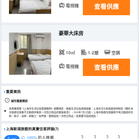
查看供應
電視機
豪華大床房
10㎡
1-2層
空調
查看供應
電視機
重要資訊
城市重要資訊
為貫徹落實《上海市生活垃圾管理條例》相關規定，推進生活垃圾源頭減量，上海市文化和旅遊局特制定《關於本
市旅遊住宿業不主動提供客房一次性日用品的實施意見》，2019年7月1日起，上海市旅遊住宿業將不再主動提供牙
刷、梳子、浴擦、剃鬚刀、指甲銼、鞋擦這些一次性日用品。若需要可諮詢酒店。
上海新湖旅館的真實住客評論(7)
5
5
5
5
100%
的人推薦
5