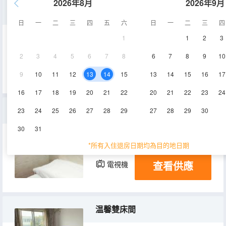
2026年8月
2026年9月
家庭房
日
一
二
三
四
五
六
日
一
二
三
四
1
1
2
3
10㎡
1-2層
空調
2
3
4
5
6
7
8
6
7
8
9
10
查看供應
電視機
9
10
11
12
13
14
15
13
14
15
16
17
16
17
18
19
20
21
22
20
21
22
23
24
普通房（公共衞浴）
23
24
25
26
27
28
29
27
28
29
30
30
31
10㎡
1層
空調
*所有入住退房日期均為目的地日期
查看供應
電視機
温馨雙床間