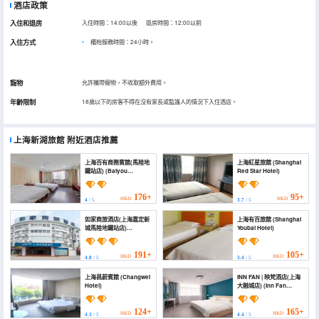
酒店政策
入住和退房
入住時間：14:00以後 退房時間：12:00以前
入住方式
櫃枱服務時間：24小時。
寵物
允許攜帶寵物，不收取額外費用。
年齡限制
18歲以下的房客不得在沒有家長或監護人的情況下入住酒店。
上海新湖旅館
附近酒店推薦
上海百有商務賓館(馬陸地
上海紅星旅館 (Shanghai
鐵站店) (Baiyou
Red Star Hotel)
Business Hostel)
176+
95+
HKD
HKD
4
/ 5
3.7
/ 5
如家商旅酒店(上海嘉定新
上海有百旅館 (Shanghai
城馬陸地鐵站店)
Youbai Hotel)
(Homeinn Selected
Hotel (Shanghai Jiading
New City Malu Subway
191+
105+
HKD
HKD
4.8
/ 5
3.4
/ 5
Station Branch))
上海昌蔚賓館 (Changwei
INN FAN | 映梵酒店(上海
Hotel)
大融城店) (Inn Fan
Hotel(Shanghai
imixpark store))
124+
165+
HKD
HKD
4.3
/ 5
4.4
/ 5