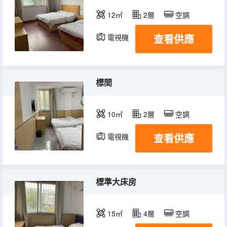
12㎡
2層
空調
查看供應
電視機
標間
10㎡
2層
空調
查看供應
電視機
標準大床房
15㎡
4層
空調