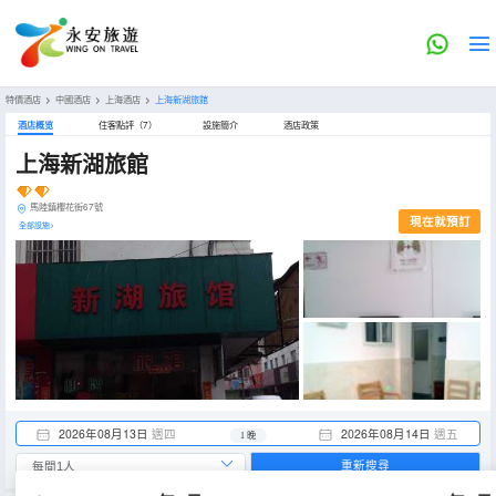
特價酒店
>
中國酒店
>
上海酒店
>
上海新湖旅館
酒店概览
住客點評（7）
設施簡介
酒店政策
上海新湖旅館
馬陸鎮櫻花街67號
現在就預訂
全部設施>
2026年08月13日
週四
2026年08月14日
週五
1 晚
重新搜尋