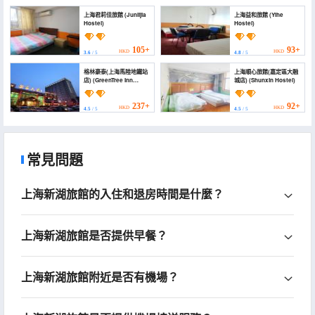
上海君莉佳旅館 (Junlijia
上海益和旅館 (Yihe
Hostel)
Hostel)
105+
93+
HKD
HKD
3.6
/ 5
4.8
/ 5
格林豪泰(上海馬陸地鐵站
上海順心旅館(嘉定區大融
店) (GreenTree Inn
城店) (Shunxin Hostel)
(Shanghai Malu Metro
Station))
237+
92+
HKD
HKD
4.5
/ 5
4.5
/ 5
常見問題
上海新湖旅館的入住和退房時間是什麼？
上海新湖旅館是否提供早餐？
上海新湖旅館附近是否有機場？