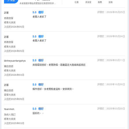
/5分
位置
清潔度
服務
設施
永安旅遊評價由真實酒店住客提供的評價。
5.0
極好
評價於：2026年05月25日
訪客
老闆人老好了
商務旅客
標準大床房
入住於2026年05月
5.0
極好
評價於：2026年05月24日
訪客
老闆人老好了
商務旅客
標準大床房
入住於2026年05月
5.0
極好
評價於：2026年03月11日
Shiheyuanfangshys
房間環境很好，老闆熱情，距離嘉定大融城商超很近
獨自旅遊
標準大床房
入住於2026年03月
5.0
極好
評價於：2025年10月30日
訪客
條件很好，女老闆態度温和，安排周到。
獨自旅遊
豪華大床房
入住於2025年09月
5.0
極好
評價於：2025年03月20日
Yuanmoli.
挺好的，，
為他人預訂
標準大床房
入住於2025年03月