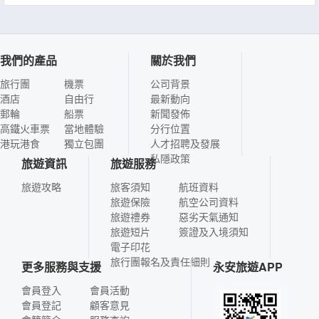
我們的產品
關於我們
旅行團
機票
公司背景
酒店
自由行
最新動向
郵輪
船票
新聞發佈
高鐵火車票
當地體驗
分行位置
港玩港食
獨立包團
人才招聘及發展
私隱政策
旅遊資訊
旅遊服務
旅遊攻略
旅客須知
航班資料
旅遊保險
航空公司資料
旅遊禮券
惡劣天氣通知
旅遊短片
簽證及入境須知
電子印花
旅行團報名及責任細則
更多服務與支援
永安旅遊APP
會員登入
會員活動
會員登記
顧客意見