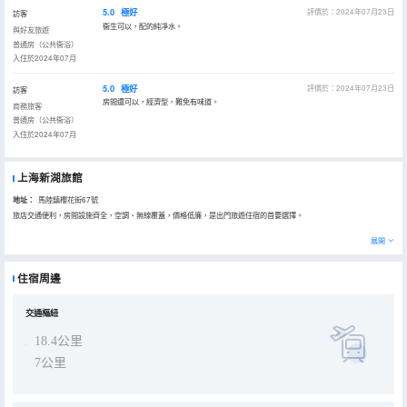
5.0
極好
評價於：2024年07月23日
訪客
衞生可以，配的純凈水。
與好友旅遊
普通房（公共衞浴）
入住於2024年07月
5.0
極好
評價於：2024年07月23日
訪客
房間還可以，經濟型，難免有味道。
商務旅客
普通房（公共衞浴）
入住於2024年07月
上海新湖旅館
地址：
馬陸鎮櫻花街67號
旅店交通便利，房間設施齊全，空調、無線覆蓋，價格低廉，是出門旅遊住宿的首要選擇。
展開
住宿周邊
交通樞紐
18.4公里
7公里