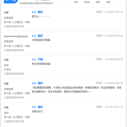
/5分
位置
清潔度
服務
設施
永安旅遊評價由真實酒店住客提供的評價。
5.0
極好
評價於：2026年07月31日
訪客
還可以，。。。。
商務旅客
單人間（公共衞浴）-無窗
入住於2026年07月
5.0
極好
評價於：2026年05月26日
Kashenhuangpujiang
非常滿意好評推薦
商務旅客
單人間（公共衞浴）-無窗
入住於2026年05月
3.2
不錯
評價於：2025年08月03日
訪客
無大床房還有蚊蟲
其他
大床房
入住於2025年08月
5.0
極好
評價於：2025年03月30日
訪客
“酒店整體環境優雅，大堂和公共區域設計很有格調。房間乾淨整潔，床品舒適柔軟，浴室
商務旅客
衞生細節到位，完全沒有異味，看得出日常維護非常用心！”
單人間（公共衞浴）-無窗
入住於2025年03月
5.0
極好
評價於：2024年12月17日
訪客
房間太好了
其他
單人間（公共衞浴）-無窗
入住於2024年12月