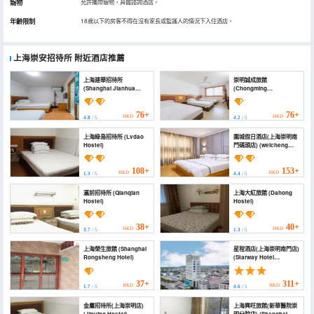
寵物
允許攜帶寵物，具體諮詢酒店。
年齡限制
18歲以下的房客不得在沒有家長或監護人的情況下入住酒店。
上海崇安招待所
附近酒店推薦
上海建華招待所
崇明誠成旅館
(Shanghai Jianhua
(Chongming
Guesthouse)
Chengcheng Hotel)
76+
76+
HKD
HKD
4.8
/ 5
4.2
/ 5
上海綠島招待所 (Lvdao
圍城假日酒店(上海崇明南
Hostel)
門碼頭店) (weicheng
hotel)
108+
153+
HKD
HKD
1.3
/ 5
4.4
/ 5
瀛前招待所 (Qianqian
上海大紅旅館 (Dahong
Hostel)
Hostel)
38+
40+
HKD
HKD
3.7
/ 5
1.3
/ 5
上海榮生旅館 (Shanghai
星程酒店(上海崇明南門店)
Rongsheng Hotel)
(Starway Hotel
(Shanghai Chongming
South Gate))
37+
311+
HKD
HKD
1.7
/ 5
4.6
/ 5
金鷹招待所(上海崇明店)
上海興旺旅館(新華醫院崇
(Jinying Hostel)
明分院店) (Shanghai