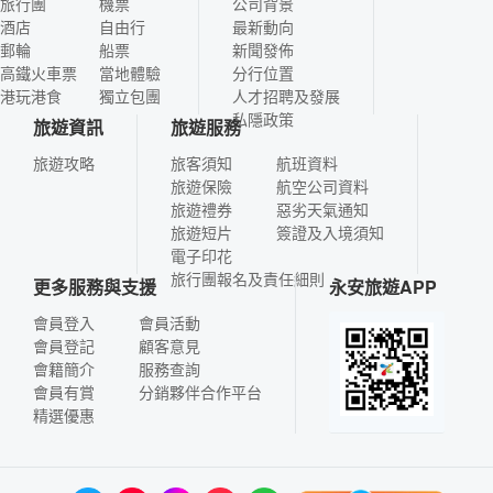
旅行團
機票
公司背景
酒店
自由行
最新動向
郵輪
船票
新聞發佈
高鐵火車票
當地體驗
分行位置
港玩港食
獨立包團
人才招聘及發展
私隱政策
旅遊資訊
旅遊服務
旅遊攻略
旅客須知
航班資料
旅遊保險
航空公司資料
旅遊禮券
惡劣天氣通知
旅遊短片
簽證及入境須知
電子印花
旅行團報名及責任細則
更多服務與支援
永安旅遊APP
會員登入
會員活動
會員登記
顧客意見
會籍簡介
服務查詢
會員有賞
分銷夥伴合作平台
精選優惠