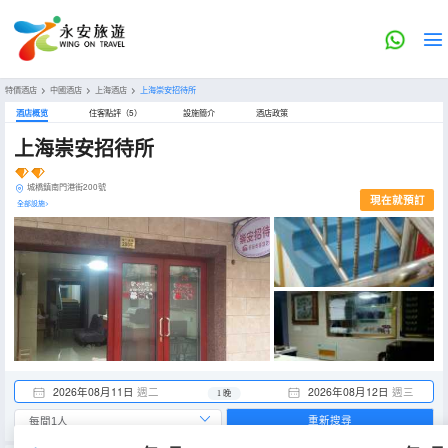
特價酒店
>
中國酒店
>
上海酒店
>
上海崇安招待所
酒店概览
住客點評（5）
設施簡介
酒店政策
上海崇安招待所
城橋鎮南門港街200號
現在就預訂
全部設施>
2026年08月11日
週二
2026年08月12日
週三
1 晚
重新搜尋