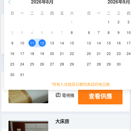
2026年8月
2026年9月
三人房
日
一
二
三
四
五
六
日
一
二
三
四
1
1
2
3
20㎡
2層
空調
2
3
4
5
6
7
8
6
7
8
9
10
查看供應
電視機
9
10
11
12
13
14
15
13
14
15
16
17
16
17
18
19
20
21
22
20
21
22
23
24
單人間(公共衞浴)-無窗
23
24
25
26
27
28
29
27
28
29
30
30
31
6㎡
2層
空調
*所有入住退房日期均為目的地日期
查看供應
電視機
大床房