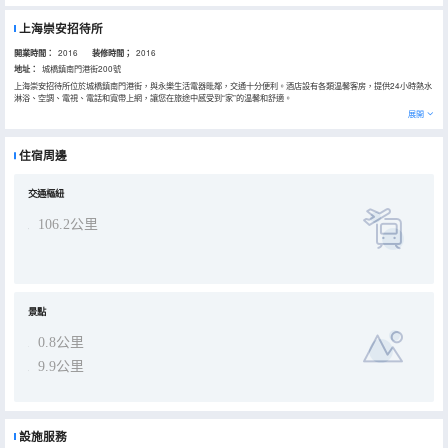
上海崇安招待所
開業時間：
2016
装修時間；
2016
地址：
城橋鎮南門港街200號
上海崇安招待所位於城橋鎮南門港街，與永樂生活電器毗鄰，交通十分便利。酒店設有各類温馨客房，提供24小時熱水
淋浴、空調、電視、電話和寬帶上網，讓您在旅途中感受到“家”的温馨和舒適。
展開
住宿周邊
交通樞紐
106.2公里
景點
0.8公里
9.9公里
設施服務