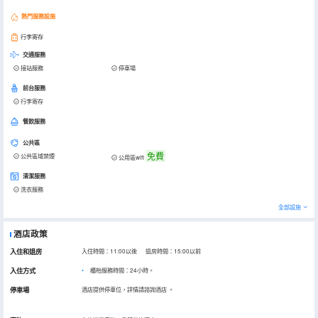
熱門服務設施
行李寄存
交通服務
接站服務
停車場
前台服務
行李寄存
餐飲服務
公共區
免費
公共區域禁煙
公用區wifi
清潔服務
洗衣服務
全部設施
酒店政策
入住和退房
入住時間：11:00以後 退房時間：15:00以前
入住方式
櫃枱服務時間：24小時。
停車場
酒店提供停車位，詳情請諮詢酒店
。