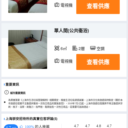
查看供應
電視機
單人間(公共衞浴)
6㎡
2層
空調
查看供應
電視機
重要資訊
城市重要資訊
為貫徹落實《上海市生活垃圾管理條例》相關規定，推進生活垃圾源頭減量，上海市文化和旅遊局特制定《關於本
市旅遊住宿業不主動提供客房一次性日用品的實施意見》，2019年7月1日起，上海市旅遊住宿業將不再主動提供牙
刷、梳子、浴擦、剃鬚刀、指甲銼、鞋擦這些一次性日用品。若需要可諮詢酒店。
上海崇安招待所的真實住客評論(5)
4.7
4.7
4.8
4.7
100%
的人推薦
4.7