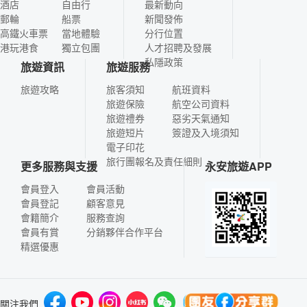
酒店
自由行
最新動向
郵輪
船票
新聞發佈
高鐵火車票
當地體驗
分行位置
港玩港食
獨立包團
人才招聘及發展
私隱政策
旅遊資訊
旅遊服務
旅遊攻略
旅客須知
航班資料
旅遊保險
航空公司資料
旅遊禮券
惡劣天氣通知
旅遊短片
簽證及入境須知
電子印花
旅行團報名及責任細則
更多服務與支援
永安旅遊APP
會員登入
會員活動
會員登記
顧客意見
會籍簡介
服務查詢
會員有賞
分銷夥伴合作平台
精選優惠
關注我們