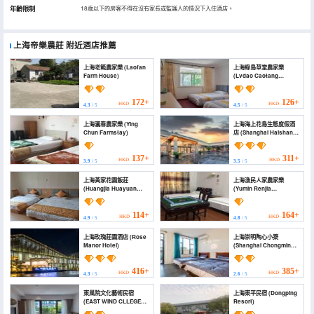
年齡限制
18歲以下的房客不得在沒有家長或監護人的情況下入住酒店。
上海帝樂農莊
附近酒店推薦
上海老範農家樂 (Laofan
上海綠島草堂農家樂
Farm House)
(Lvdao Caotang
Farmhouse)
172+
126+
HKD
HKD
4.3
/ 5
4.5
/ 5
上海瀛春農家樂 (Ying
上海海上花島生態度假酒
Chun Farmstay)
店 (Shanghai Haishang
Huadao Ecological
Holiday Hotel)
137+
311+
HKD
HKD
3.9
/ 5
3.5
/ 5
上海黃家花園飯莊
上海漁民人家農家樂
(Huangjia Huayuan
(Yumin Renjia
Villa)
Farmhouse)
114+
164+
HKD
HKD
4.9
/ 5
4.8
/ 5
上海玫瑰莊園酒店 (Rose
上海崇明陶心小築
Manor Hotel)
(Shanghai Chongming
Taoxin Homestay)
416+
385+
HKD
HKD
4.3
/ 5
2.6
/ 5
東風院文化藝術民宿
上海東平民宿 (Dongping
(EAST WIND CLLEGE
Resort)
CULTURE&ART HOTEL)