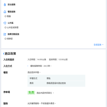
前台服務
餐飲服務
餐廳
公共區
公共區域禁煙
娛樂活動設施
棋牌室
全部設施
酒店政策
入住和退房
入住時間：14:00以後 退房時間：12:00以前
入住方式
櫃枱服務時間：24小時。
餐飲
酒店提供早餐。
早餐形式
單點
費用
價格請直接向酒店查詢
停車場
免费
酒店內提供停車位
。
寵物
允許攜帶寵物，不收取額外費用。