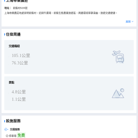
上海帝樂農莊
地址：
前衞村539號
上海帝樂農莊地處崇明前衞村，近銅牛廣場、前衞生態農業旅遊區，周邊環境寧靜清幽，旅遊交通便捷。
崇明帝樂農莊為獨棟民宿，客房布置潔淨舒適、通風采光佳，房內配置空調、24小時熱水等設施，完善齊全。
展開
農莊提供熱情貼心的服務，使賓客盡享愉悅的入住時光，滿意而歸。
住宿周邊
交通樞紐
105.1公里
76.3公里
景點
4.8公里
1.1公里
設施服務
交通服務
免費
停車場