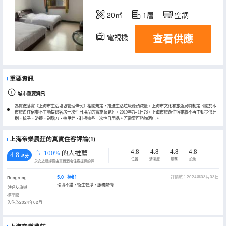
20㎡
1層
空調
查看供應
電視機
冰箱
重要資訊
城市重要資訊
為貫徹落實《上海市生活垃圾管理條例》相關規定，推進生活垃圾源頭減量，上海市文化和旅遊局特制定《關於本
市旅遊住宿業不主動提供客房一次性日用品的實施意見》，2019年7月1日起，上海市旅遊住宿業將不再主動提供牙
刷、梳子、浴擦、剃鬚刀、指甲銼、鞋擦這些一次性日用品。若需要可諮詢酒店。
上海帝樂農莊的真實住客評論(1)
4.8
4.8
4.8
4.8
100%
的人推薦
4.8
/5分
位置
清潔度
服務
設施
永安旅遊評價由真實酒店住客提供的評價。
5.0
極好
評價於：2024年03月03日
Rongrong
環境不錯，衞生乾淨，服務熱情
與好友旅遊
標準間
入住於2024年02月