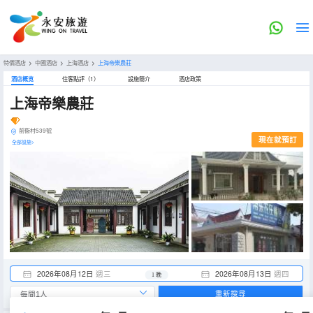
特價酒店
>
中國酒店
>
上海酒店
>
上海帝樂農莊
酒店概览
住客點評（1）
設施簡介
酒店政策
上海帝樂農莊
前衞村539號
現在就預訂
全部設施>
2026年08月12日
週三
2026年08月13日
週四
1 晚
重新搜尋