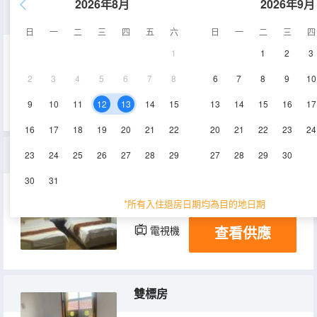
2026年8月
2026年9月
大床房
日
一
二
三
四
五
六
日
一
二
三
四
1
1
2
3
20㎡
1層
空調
2
3
4
5
6
7
8
6
7
8
9
10
查看供應
電視機
冰箱
9
10
11
12
13
14
15
13
14
15
16
17
16
17
18
19
20
21
22
20
21
22
23
24
標準間
23
24
25
26
27
28
29
27
28
29
30
30
31
18㎡
1層
空調
*所有入住退房日期均為目的地日期
查看供應
電視機
冰箱
雙標房