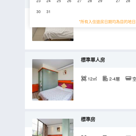
普通單人房（公共衞浴）
23
24
25
26
27
28
29
27
28
30
31
10㎡
2層
空
*所有入住退房日期均為目的地日
標準單人房
12㎡
2-4層
標準房