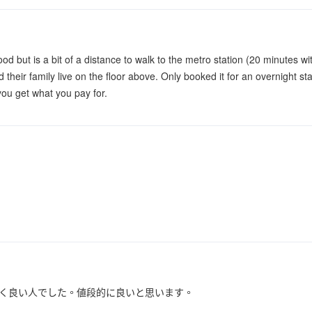
ood but is a bit of a distance to walk to the metro station (20 minutes 
 their family live on the floor above. Only booked it for an overnight sta
 you get what you pay for.
く良い人でした。値段的に良いと思います。