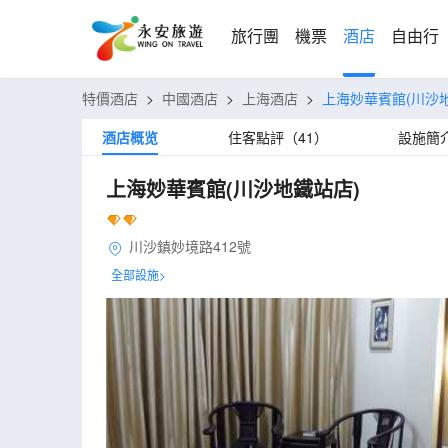
旅行團
機票
酒店
自由行
特價酒店
>
中國酒店
>
上海酒店
>
上海妙華賓館(川沙
酒店概览
住客點評（41）
設施簡
上海妙華賓館(川沙地鐵站店)
川沙鎮妙境路412號
全部設施>