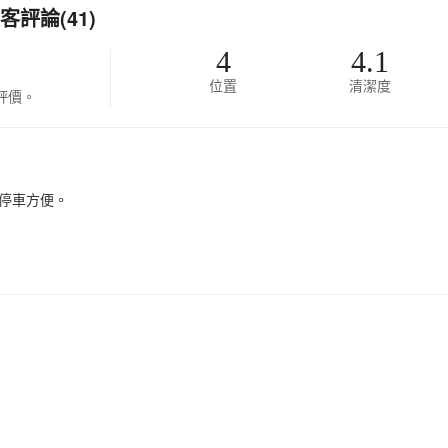
評論(41)
4
4.1
位置
清潔度
評價。
停車方便。