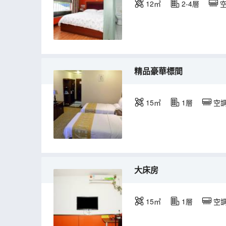
12㎡
2-4層
精品豪華標間
15㎡
1層
空
大床房
15㎡
1層
空