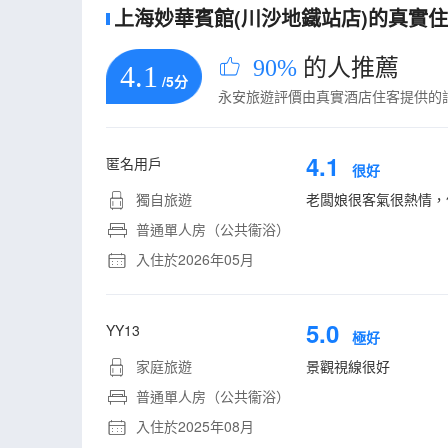
上海妙華賓館(川沙地鐵站店)的真實住客
90%
的人推薦
4.1
/5分
永安旅遊評價由真實酒店住客提供的
4.1
匿名用戶
很好
獨自旅遊
老闆娘很客氣很熱情，
普通單人房（公共衞浴）
入住於2026年05月
5.0
YY13
極好
家庭旅遊
景觀視線很好
普通單人房（公共衞浴）
入住於2025年08月