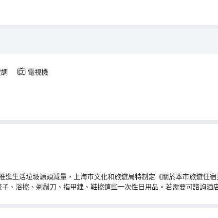
空調
電視機
推進生活垃圾源頭減量，上海市文化和旅遊局特制定《關於本市旅遊住宿業
梳子、浴擦、剃鬚刀、指甲銼、鞋擦這些一次性日用品。若需要可諮詢酒