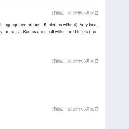
評價於：2025年04月28日
with luggage and around 15 minutes without). Very local,
y for transit. Rooms are small with shared toilets (the
評價於：2025年03月30日
評價於：2025年03月02日