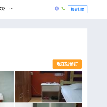
...
攻略
搜尋訂單
現在就預訂