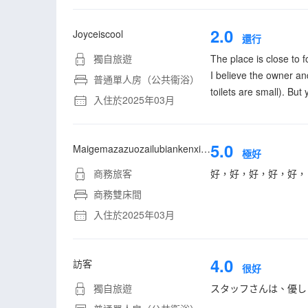
2.0
Joyceiscool
還行
獨自旅遊
The place is close to f
I believe the owner and
普通單人房（公共衞浴）
toilets are small). But
入住於2025年03月
5.0
Maigemazazuozailubiankenxigua
極好
商務旅客
好，好，好，好，好，
商務雙床間
入住於2025年03月
4.0
訪客
很好
獨自旅遊
スタッフさんは、優し