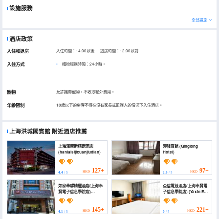
設施服務
全部設施
酒店政策
入住和退房
入住時間：14:00以後 退房時間：12:00以前
入住方式
櫃枱服務時間：24小時。
寵物
允許攜帶寵物，不收取額外費用。
年齡限制
18歲以下的房客不得在沒有家長或監護人的情況下入住酒店。
上海洪城閣賓館
附近酒店推薦
上海漢萊斯精選酒店
寢隆賓館 (Qinglong
(hanlaisijixuanjiudian)
Hotel)
127+
97+
HKD
HKD
4.4
/ 5
2.9
/ 5
如家華驛精選酒店(上海奉
亞信電競酒店(上海奉賢電
賢電子信息學院店)
子信息學院店) (Yaxin E-
(Home Inn (Fengxian
Sports Hotel (Shanghai
Electronic Information
Fengxian Electronic
Institute, Shanghai))
Information College))
145+
221+
HKD
HKD
4.1
/ 5
0
/ 5