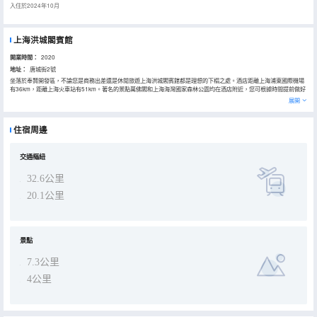
入住於2024年10月
上海洪城閣賓館
開業時間：
2020
地址：
唐城街2號
坐落於奉賢開發區，不論您是商務出差還是休閒旅遊上海洪城閣賓館都是理想的下榻之處。酒店距離上海浦東國際機場
有36km，距離上海火車站有51km。著名的景點萬佛閣和上海海灣國家森林公園均在酒店附近，您可根據時間提前做好
行程安排。
展開
酒店休閒區提供了各類設施，您可以在這裏舒緩身心壓力。
住宿周邊
交通樞紐
32.6公里
20.1公里
景點
7.3公里
4公里