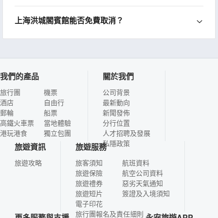
上海洪城閣賓館能否免費取消？
我們的產品
關於我們
旅行團
機票
公司背景
酒店
自由行
最新動向
郵輪
船票
新聞發佈
高鐵火車票
當地體驗
分行位置
港玩港食
獨立包團
人才招聘及發展
私隱政策
旅遊資訊
旅遊服務
旅遊攻略
旅客須知
航班資料
旅遊保險
航空公司資料
旅遊禮券
惡劣天氣通知
旅遊短片
簽證及入境須知
電子印花
旅行團報名及責任細則
更多服務與支援
永安旅遊APP