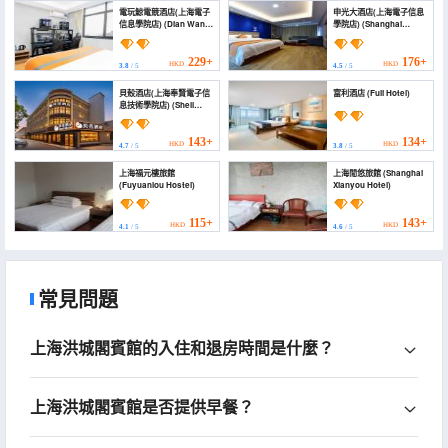
電玩鯨電競酒店(上海電子
申光大酒店(上海電子信息
信息學院店) (Dian Wan
學院店) (Shanghai
Jing Esports Hostel
Shenguang Hotel
(Shanghai Institute of
(College of electronics
Electronic Information
and information
229+
176+
HKD
HKD
3.8
/ 5
4.5
/ 5
College Branch))
technology store))
貝殼酒店(上海奉賢電子信
富利酒店 (Fuli Hotel)
息技術學院店) (Shell
Hotel)
143+
134+
HKD
HKD
4.7
/ 5
3.8
/ 5
上海福元樓旅館
上海閒悠旅館 (Shanghai
(Fuyuanlou Hostel)
Xianyou Hotel)
115+
143+
HKD
HKD
4.1
/ 5
4.6
/ 5
常見問題
上海洪城閣賓館的入住和退房時間是什麼？
上海洪城閣賓館是否提供早餐？