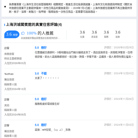
為貫徹落實《上海市生活垃圾管理條例》相關規定，推進生活垃圾源頭減量，上海市文化和旅遊局特制定《關於本
市旅遊住宿業不主動提供客房一次性日用品的實施意見》，2019年7月1日起，上海市旅遊住宿業將不再主動提供牙
刷、梳子、浴擦、剃鬚刀、指甲銼、鞋擦這些一次性日用品。若需要可諮詢酒店。
上海洪城閣賓館的真實住客評論(4)
3.6
3.6
3.6
3.6
100%
的人推薦
3.6
/5分
位置
清潔度
服務
設施
永安旅遊評價由真實酒店住客提供的評價。
5.0
極好
評價於：2026年03月29日
訪客
位置優越交通便利，3條地鐵站出門幾分鐘就走到了。酒店設施齊全，房間乾淨整潔，住得
商務旅客
很舒服。前台人員服務都很好，很主動，熱情。早餐不錯，品種多，個人覺得性價比蠻高。
時尚主題標準間
入住於2026年03月
3.0
不錯
評價於：2024年12月20日
Yuzihao
太差了。。。。。。。
獨自旅遊
精緻單人間
入住於2024年12月
5.0
極好
評價於：2024年11月26日
訪客
服務態度好環境衞生好
其他
精緻單人間
入住於2024年09月
5.0
極好
評價於：2024年11月02日
訪客
設施：wifi信號_（:з」∠）_別急
獨自旅遊
精緻單人間