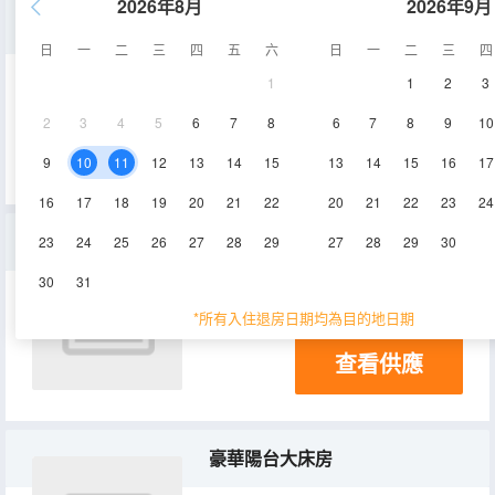
2026年8月
2026年9月
豪華主題大床房(汽車床)
日
一
二
三
四
五
六
日
一
二
三
四
1
1
2
3
電視機
2
3
4
5
6
7
8
6
7
8
9
10
查看供應
9
10
11
12
13
14
15
13
14
15
16
17
16
17
18
19
20
21
22
20
21
22
23
24
豪華陽台親子房
23
24
25
26
27
28
29
27
28
29
30
30
31
電視機
*所有入住退房日期均為目的地日期
查看供應
豪華陽台大床房