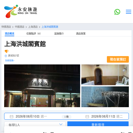
特價酒店
>
中國酒店
>
上海酒店
>
上海洪城閣賓館
酒店概览
住客點評（4）
設施簡介
酒店政策
上海洪城閣賓館
唐城街2號
現在就預訂
全部設施>
2026年08月10日
週一
2026年08月11日
週二
1 晚
重新搜尋