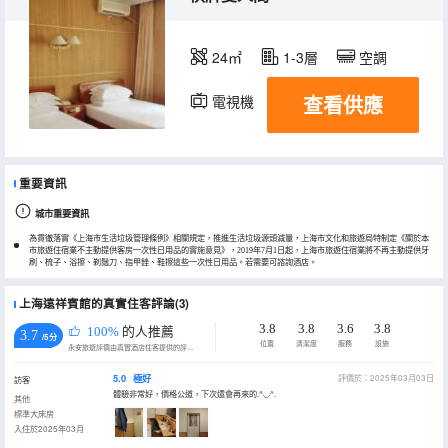
24㎡
1-3層
空調
查看供應
電視機
重要資訊
城市重要資訊
為貫徹落實《上海市生活垃圾管理條例》相關規定，推進生活垃圾源頭減量，上海市文化和旅遊局特制定《關於本
市旅遊住宿業不主動提供客房一次性日用品的實施意見》，2019年7月1日起，上海市旅遊住宿業將不再主動提供牙
刷、梳子、浴擦、剃鬚刀、指甲銼、鞋擦這些一次性日用品。若需要可諮詢酒店。
上海遠祥賓館的真實住客評論(3)
3.8
3.8
3.6
3.8
100%
的人推薦
3.7
/5分
位置
清潔度
服務
設施
永安旅遊評價由真實酒店住客提供的評價。
5.0
極好
評價於：2025年03月03日
訪客
體驗非常好，價格公道，下次還會再來的.^◡^.
其他
標準大床房
入住於2025年03月