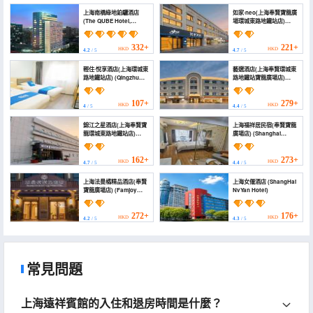
上海南橋綠地鉑驪酒店
如家·neo(上海奉賢寶龍廣
(The QUBE Hotel,
場環城東路地鐵站店)
Shanghai)
(Home Inn Neo
(Shanghai Fengxian
Baolongguangchang
332+
221+
HKD
HKD
4.2
/ 5
4.7
/ 5
Huanchengdonglu
Subway Station))
輕住·悅享酒店(上海環城東
藝選酒店(上海奉賢環城東
路地鐵站店) (Qingzhu
路地鐵站寶龍廣場店)
Yuexiang Hotel
(Yixuan Hotel
(Shanghai East
(Shanghai Fengxian
Huancheng Road Metro
Huancheng East Road
107+
279+
HKD
HKD
4
/ 5
4.4
/ 5
Station))
Metro Station
Powerlong Plaza
錦江之星酒店(上海奉賢寶
上海福祥居民宿(奉賢寶龍
Branch))
龍環城東路地鐵站店)
廣場店) (Shanghai
(Jinjiang Inn)
Fuxiangju Homestay
(Fengxian Baolong
Plaza))
162+
273+
HKD
HKD
4.7
/ 5
4.4
/ 5
上海法曼橘精品酒店(奉賢
上海女偃酒店 (ShangHai
寶龍廣場店) (Famjoy
NvYan Hotel)
Boutique Hotel)
272+
176+
HKD
HKD
4.2
/ 5
4.3
/ 5
常見問題
上海遠祥賓館的入住和退房時間是什麼？