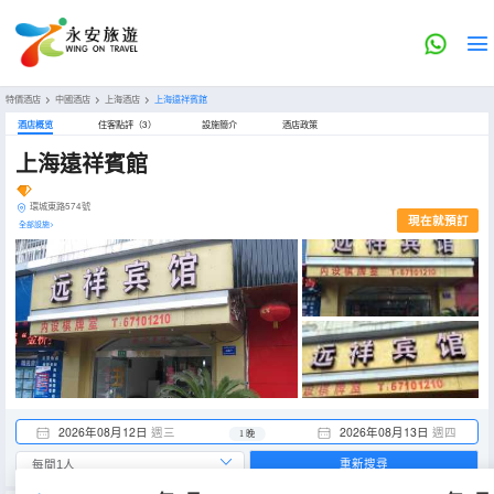
特價酒店
>
中國酒店
>
上海酒店
>
上海遠祥賓館
酒店概览
住客點評（3）
設施簡介
酒店政策
上海遠祥賓館
環城東路574號
現在就預訂
全部設施>
2026年08月12日
週三
2026年08月13日
週四
1 晚
重新搜尋