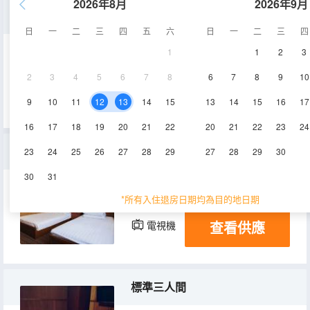
2026年8月
2026年9月
單人間(公共衞浴)
日
一
二
三
四
五
六
日
一
二
三
四
1
1
2
3
8㎡
1層
2
3
4
5
6
7
8
6
7
8
9
10
查看供應
9
10
11
12
13
14
15
13
14
15
16
17
16
17
18
19
20
21
22
20
21
22
23
24
雙床房
23
24
25
26
27
28
29
27
28
29
30
30
31
16㎡
1-4層
空調
*所有入住退房日期均為目的地日期
查看供應
電視機
標準三人間