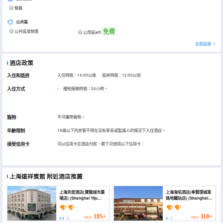
餐廳
公共區
免費
公共區域禁煙
公用區wifi
全部設施
酒店政策
入住和退房
入住時間：14:00以後 退房時間：12:00以前
入住方式
櫃枱服務時間：24小時。
寵物
不可攜帶寵物。
年齡限制
18歲以下的房客不得在沒有家長或監護人的情況下入住酒店。
接受信用卡
可以信用卡在酒店付款，閣下可使用以下信用卡：
上海遠祥賓館
附近酒店推薦
上海弈居酒店(寶龍城市廣
上海海佑酒店(奉賢環城東
場店) (Shanghai Yiju
路地鐵站店) (Shanghai
Hotel (Baolong City
Haiyou Hotel (Fengxian
Plaza))
Huancheng East Road
Subway Station))
185+
110+
HKD
HKD
4.4
/ 5
4
/ 5