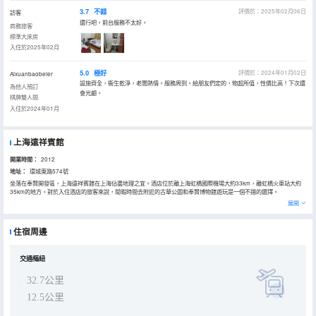
3.7
不錯
評價於：2025年02月06日
訪客
還行吧，前台服務不太好。
商務旅客
標準大床房
入住於2025年02月
5.0
極好
評價於：2024年01月02日
Aixuanbaobeier
設施齊全，衞生乾淨，老闆熱情。服務周到。給朋友們定的，物超所值，性價比高！下次還
為他人預訂
會光顧。
棋牌雙人間
入住於2024年01月
上海遠祥賓館
開業時間：
2012
地址：
環城東路574號
坐落在奉賢開發區，上海遠祥賓館在上海佔盡地理之宜。酒店位於離上海虹橋國際機場大約33km，離虹橋火車站大約
35km的地方。對於入住酒店的旅客來說，閒暇時間去附近的古華公園和奉賢博物館遊玩是一個不錯的選擇。
浴室內提供24小時熱水，讓您感受到賓至如歸的享受。
展開
旅客可以在閒暇時間去酒店的休閒區，提升健康幸福感。
住宿周邊
交通樞紐
32.7公里
12.5公里