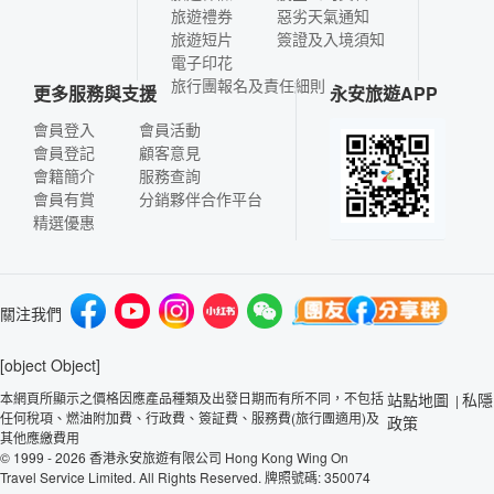
旅遊禮券
惡劣天氣通知
旅遊短片
簽證及入境須知
電子印花
旅行團報名及責任細則
更多服務與支援
永安旅遊APP
會員登入
會員活動
會員登記
顧客意見
會籍簡介
服務查詢
會員有賞
分銷夥伴合作平台
精選優惠
關注我們
[object Object]
本網頁所顯示之價格因應產品種類及出發日期而有所不同，不包括
站點地圖
私隱
|
任何稅項、燃油附加費、行政費、簽証費、服務費(旅行團適用)及
政策
其他應繳費用
© 1999 - 2026 香港永安旅遊有限公司 Hong Kong Wing On
Travel Service Limited. All Rights Reserved. 牌照號碼: 350074