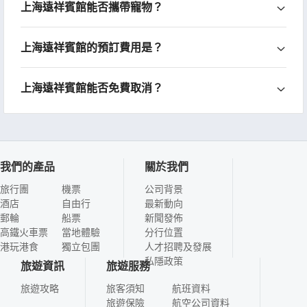
上海遠祥賓館能否攜帶寵物？
上海遠祥賓館的預訂費用是？
上海遠祥賓館能否免費取消？
我們的產品
關於我們
旅行團
機票
公司背景
酒店
自由行
最新動向
郵輪
船票
新聞發佈
高鐵火車票
當地體驗
分行位置
港玩港食
獨立包團
人才招聘及發展
私隱政策
旅遊資訊
旅遊服務
旅遊攻略
旅客須知
航班資料
旅遊保險
航空公司資料