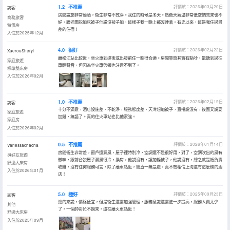
1.2
不推薦
評價於：2026年03月20日
訪客
房間設施非常簡陋，衞生非常不乾淨。我住的時候是冬天。然後天氣温非常低空調效果也不
商務旅客
好，跟老闆説加床被子他説沒被子加，這樣子我一晚上都沒睡着。有史以來，這是我住過最
特價房
差的住宿！
入住於2025年12月
4.0
很好
評價於：2026年02月22日
XuerouSheryl
離松江站比較近，坐火車到達後或出發前住一晚很合適。房間靠窗其實有點吵，能聽到過往
家庭旅遊
車輛聲音，但因為坐火車勞頓也注意不到了。
標準雙床房
入住於2026年02月
1.0
不推薦
評價於：2026年02月19日
訪客
十分不滿意，酒店設施差，不乾淨，服務態度差，天冷想加被子，直接説沒有，後面又説要
家庭旅遊
加錢，無語了。真的住火車站也比他家強。
家庭房
入住於2026年02月
0.5
不推薦
評價於：2026年01月14日
Vanessachacha
房間衞生非常差，窗戶還漏風，屋子裡特別冷，空調還不是很好用，對了，空調吹出的風有
與好友旅遊
黴味，跟前台説屋子漏風很冷，換房，他説沒有，讓加條被子，他説沒有，總之就是衹負責
舒適大床房
收錢，沒有任何服務可言，除了離車站近，簡直一無是處，真不敢相信上海還有這麼爛的酒
入住於2026年01月
店！
5.0
極好
評價於：2025年09月23日
訪客
總的來説，價格便宜，但是衞生還需加強管理，服務意識還需進一步提高，服務人員太少
其他
了，一個帥哥忙不過來，還在離火車站近！
舒適大床房
入住於2025年09月