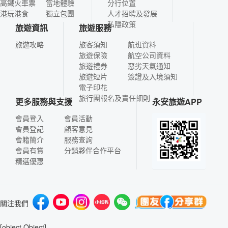
高鐵火車票
當地體驗
分行位置
港玩港食
獨立包團
人才招聘及發展
私隱政策
旅遊資訊
旅遊服務
旅遊攻略
旅客須知
航班資料
旅遊保險
航空公司資料
旅遊禮券
惡劣天氣通知
旅遊短片
簽證及入境須知
電子印花
旅行團報名及責任細則
更多服務與支援
永安旅遊APP
會員登入
會員活動
會員登記
顧客意見
會籍簡介
服務查詢
會員有賞
分銷夥伴合作平台
精選優惠
關注我們
[object Object]