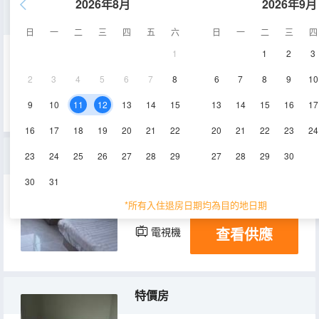
2026年8月
2026年9月
豪華大床房
日
一
二
三
四
五
六
日
一
二
三
四
1
1
2
3
18-20㎡
2-3層
空調
2
3
4
5
6
7
8
6
7
8
9
10
查看供應
電視機
9
10
11
12
13
14
15
13
14
15
16
17
16
17
18
19
20
21
22
20
21
22
23
24
標準雙床房
23
24
25
26
27
28
29
27
28
29
30
30
31
22-25㎡
2-3層
空調
*所有入住退房日期均為目的地日期
查看供應
電視機
特價房