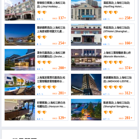
晉頤假日賓館(上海松江站
漢庭酒店(上海松江站店)
店) (Jinyi Holiday
(HanTing Hotel
Hostel (Shanghai South
(Shanghai Songjiang
Songjiang Railway
Station))
Station))
137+
258+
HKD
HKD
3.9
/ 5
4.8
/ 5
雲緋國際酒店(上海松江站
秀庭酒店(上海松江站店)
上海倉城影視園文化產業
(XTHotel (Shanghai
園店) (Yunfei
Songjiang Station
International Hotel
Store))
(Cangcheng Film Park,
254+
166+
HKD
HKD
0
/ 5
4.6
/ 5
Songjiang Station
Shanghai))
澤舍花園酒店(上海松江醉
上海松江雲間糧倉漫心府
白池高鐵站店) (Zeshe
(Manxin Mansion
Garden Hotel (Shanghai
Shanghai Songjiang
Songjiang Zuibaichi
Yun Jian Granary)
Metro Station Branch))
200+
374+
HKD
HKD
4.6
/ 5
4.9
/ 5
上海寬居雲澗花園酒店(松
美豪麗致酒店(上海松江站
江雲間糧倉雲間藝術谷店)
店) (MEHOOD LESTIE
(Kuan Ju Yun Jian
Hotel (Shanghai
Garden Hotel)
Songjiang Station))
281+
312+
HKD
HKD
4.7
/ 5
4.7
/ 5
好運賓館(上海松江醉白池
穀倉酒店(上海松江站店)
地鐵站店) (Haoyun Hotel
(Shanghai Songjiang
(Shanghai Songjiang
Yunjian Grain Store
Zuibaichi Subway
Guyan Hotel)
Station))
129+
281+
HKD
HKD
4.4
/ 5
4.7
/ 5