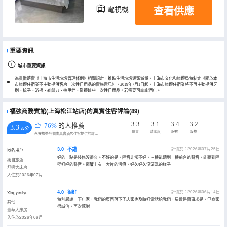
查看供應
電視機
重要資訊
城市重要資訊
為貫徹落實《上海市生活垃圾管理條例》相關規定，推進生活垃圾源頭減量，上海市文化和旅遊局特制定《關於本
市旅遊住宿業不主動提供客房一次性日用品的實施意見》，2019年7月1日起，上海市旅遊住宿業將不再主動提供牙
刷、梳子、浴擦、剃鬚刀、指甲銼、鞋擦這些一次性日用品。若需要可諮詢酒店。
福強商務賓館(上海松江站店)的真實住客評論(89)
3.3
3.1
3.4
3.2
76%
的人推薦
3.3
/5分
位置
清潔度
服務
設施
永安旅遊評價由真實酒店住客提供的評價。
3.0
不錯
評價於：2026年07月25日
匿名用戶
好的一點是裝修沒很久。不好的是，隔音非常不好，三樓能聽到一樓前台的聲音，能聽到隔
獨自旅遊
壁打呼的聲音。窗簾上有一大片的污痕，好久好久沒清洗的樣子
舒適大床房
入住於2026年07月
4.0
很好
評價於：2026年06月14日
Xingyesiyu
特別感謝一下店家，我們的東西落下了店家也及時打電話給我們，星數是實事求是，但商家
其他
很誠信，再次感謝
豪華大床房
入住於2026年06月