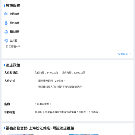
設施服務
交通服務
前台服務
餐飲服務
公共區
公用區wifi
全部設施
酒店政策
入住和退房
入住時間：14:00以後 退房時間：12:00以前
入住方式
櫃枱服務時間：24小時。
預訂後請於入住前通過手機號碼聯繫酒店。
寵物
不可攜帶寵物。
年齡限制
18歲以下的房客不得在沒有家長或監護人的情況下入住酒店。
福強商務賓館(上海松江站店)
附近酒店推薦