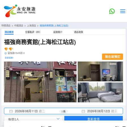
特價酒店
>
中國酒店
>
上海酒店
>
福強商務賓館(上海松江站店)
酒店概览
住客點評（89）
設施簡介
酒店政策
福強商務賓館(上海松江站店)
富強路1549號-3
現在就預訂
全部設施>
2026年08月11日
週二
2026年08月12日
週三
1 晚
重新搜尋