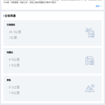
1km遠，均很便捷。除此之外，至松江南站地鐵站只需步行前往。
客房內的所有設施都是經過精心的考慮和安排，空調在滿足您入住需求的同時又能增添家的温馨感。浴室配有拖鞋、24
展開
小時熱水和吹風機。
優美的環境，再搭配上細緻周到的服務，酒店的休閒區定能滿足您的品質需求。酒店設有24小時前台諮詢服務，為下榻
至此的您提供最貼心的行程安排。
住宿周邊
交通樞紐
30.3公里
1公里
地鐵站
0.9公里
1.8公里
景點
8.5公里
7.8公里