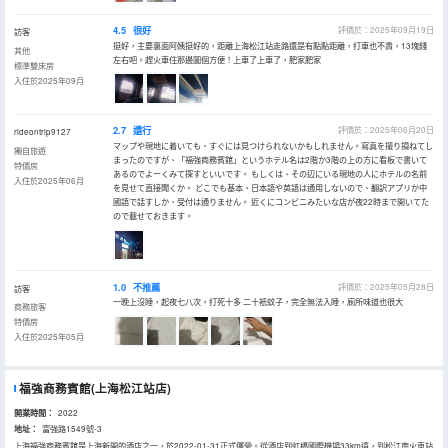
4.5
很好
評價於：2025年09月19日
訪客
挺好，主要裏面阿姨挺好的，距離上海松江站走路還是有點點距離，打車也不貴，13塊錢
其他
左右吧。趕火車住那邊圖個方便！上車了上車了，肥家肥家
標準雙床房
入住於2025年09月
2.7
還行
評價於：2025年06月20日
rideontrip9127
マップや現地に着いても、すぐには見つけられないかもしれません。寫真を撮り損ねてし
獨自旅遊
まったのですが、「福強商務賓館」というホテル名は2階か3階の上の方に看板で書いて
特價房
あるのでよーくみて探すといいです。 もしくは、その辺にいる現地の人にホテルの名前
入住於2025年06月
を見せて直接聞くか。 どこでも基本、日本語や英語は通用しないので、翻訳アプリか中
國語で話すしか、受付は通りません。 近くにコンビニみたいな店が夜22時まで開いてた
ので載せておきます。
1.0
不推薦
評價於：2025年05月28日
訪客
一晚上沒睡，起夜七八次，打死十多 二十衹蚊子，完全無法入睡，廁所味道也很大
商務旅客
特價房
入住於2025年05月
福強商務賓館(上海松江站店)
開業時間：
2022
地址：
富強路1549號-3
上海福強商務賓館是上海新開的酒店之一，於2022-01-31正式運營。從酒店到虹橋國際機場33km遠，到松江南火車站