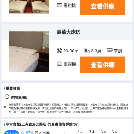
查看供應
電視機
豪華大床房
20-30㎡
2-3層
空調
查看供應
電視機
重要資訊
城市重要資訊
為貫徹落實《上海市生活垃圾管理條例》相關規定，推進生活垃圾源頭減量，上海市文化和旅遊局特制定《關於本
市旅遊住宿業不主動提供客房一次性日用品的實施意見》，2019年7月1日起，上海市旅遊住宿業將不再主動提供牙
刷、梳子、浴擦、剃鬚刀、指甲銼、鞋擦這些一次性日用品。若需要可諮詢酒店。
今宵賓館(上海鹿溪北路店)的真實住客評論(37)
3.4
3.4
3.4
3.4
97%
的人推薦
3.4