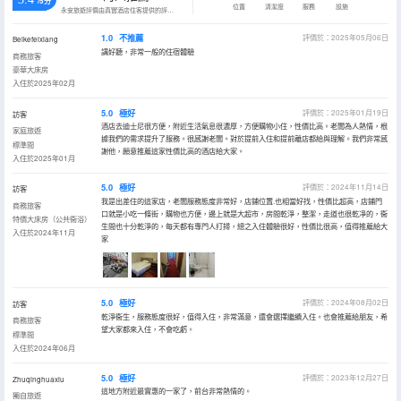
/5分
位置
清潔度
服務
設施
永安旅遊評價由真實酒店住客提供的評價。
1.0
不推薦
評價於：2025年05月06日
Beikefeixiang
講好聽，非常一般的住宿體驗
商務旅客
豪華大床房
入住於2025年02月
5.0
極好
評價於：2025年01月19日
訪客
酒店去迪士尼很方便，附近生活氣息很濃厚，方便購物小住，性價比高。老闆為人熱情，根
家庭旅遊
據我們的需求提升了服務。很感謝老闆。對於提前入住和提前離店都給與理解。我們非常感
標準間
謝他，願意推薦這家性價比高的酒店給大家。
入住於2025年01月
5.0
極好
評價於：2024年11月14日
訪客
我是出差住的這家店，老闆服務態度非常好，店鋪位置.也相當好找，性價比超高，店鋪門
商務旅客
口就是小吃一條街，購物也方便，邊上就是大超市，房間乾淨，整潔，走道也很乾凈的，衞
特價大床房（公共衞浴）
生間也十分乾淨的，每天都有專門人打掃，總之入住體驗很好，性價比很高，值得推薦給大
入住於2024年11月
家
5.0
極好
評價於：2024年08月02日
訪客
乾淨衞生，服務態度很好，值得入住，非常滿意，還會選擇繼續入住。也會推薦給朋友，希
商務旅客
望大家都來入住，不會吃虧。
標準間
入住於2024年06月
5.0
極好
評價於：2023年12月27日
Zhuqinghuaxiu
這地方附近最實惠的一家了，前台非常熱情的。
獨自旅遊