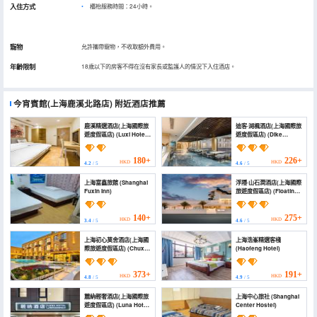
入住方式
櫃枱服務時間：24小時。
寵物
允許攜帶寵物，不收取額外費用。
年齡限制
18歲以下的房客不得在沒有家長或監護人的情況下入住酒店。
今宵賓館(上海鹿溪北路店)
附近酒店推薦
鹿溪精選酒店(上海國際旅
迪客·湖楓酒店(上海國際旅
遊度假區店) (Luxi Hotel
遊度假區店) (Dike
Shanghai)
Hufeng Hotel (Shanghai
International Tourism
Resort))
180+
226+
HKD
HKD
4.2
/ 5
4.6
/ 5
上海富鑫旅館 (Shanghai
浮隱·山石澗酒店(上海國際
Fuxin Inn)
旅遊度假區店) (Floating
Hideaway Mountain
Stone Stream Hotel)
140+
275+
HKD
HKD
3.4
/ 5
4.6
/ 5
上海初心莫舍酒店(上海國
上海浩峯精選客棧
際旅遊度假區店) (Chuxin
(Haofeng Hotel)
Moshe Hotel (Shanghai
International Tourism
Resort))
373+
191+
HKD
HKD
4.8
/ 5
4.9
/ 5
麓納輕奢酒店(上海國際旅
上海中心旅社 (Shanghai
遊度假區店) (Luna Hotel
Center Hostel)
(Shanghai International