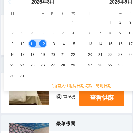
2026年8月
2026年9月
標準間
日
一
二
三
四
五
六
日
一
二
三
四
1
1
2
3
20㎡
2-3層
空調
2
3
4
5
6
7
8
6
7
8
9
10
查看供應
電視機
9
10
11
12
13
14
15
13
14
15
16
17
16
17
18
19
20
21
22
20
21
22
23
24
特價大床房(公共衞浴)
23
24
25
26
27
28
29
27
28
29
30
30
31
15-20㎡
2-3層
空調
*所有入住退房日期均為目的地日期
查看供應
電視機
豪華標間