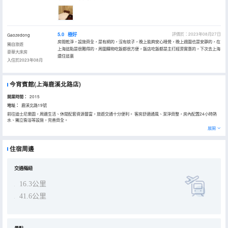
5.0
極好
評價於：2023年08月27日
Gaozedong
房間乾淨，設施齊全，是有網的，沒有蚊子，晚上能夠安心睡覺，晚上週圍也是安靜的，在
獨自旅遊
上海這點是很難得的，周圍購物吃飯都很方便，飯店吃飯都是主打經濟實惠的，下次去上海
豪華大床房
還住這裏
入住於2023年08月
今宵賓館(上海鹿溪北路店)
開業時間：
2015
地址：
鹿溪北路19號
前往迪士尼樂園，周邊生活、休閒配套資源豐富，旅遊交通十分便利。 客房舒適通風、潔淨齊整，房內配置24小時熱
水、獨立衞浴等設施，完善齊全。
展開
住宿周邊
交通樞紐
16.3公里
41.6公里