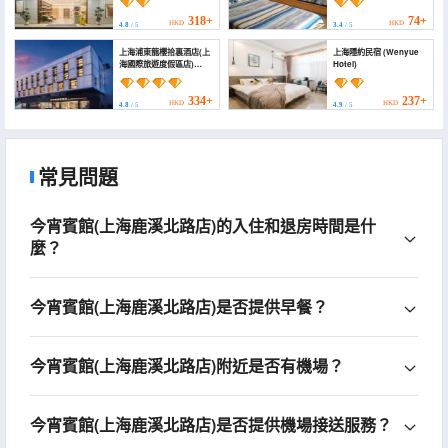
Tourism Resort
Branch))
318+
74+
HKD
HKD
4.8
/ 5
3.4
/ 5
上海浦東龍櫻拾裏酒店(上
上海隱約民宿 (Wenyue
海國際旅遊度假區店)
Hotel)
(Shanghai Dragon
Sakura Hotel Pudong
Centre(Near
334+
237+
HKD
HKD
4.8
/ 5
4.9
/ 5
Disneyland ，Free
shuttle bus))
常見問題
今宵賓館(上海鹿溪北路店)的入住和退房時間是什
麼？
今宵賓館(上海鹿溪北路店)是否提供早餐？
今宵賓館(上海鹿溪北路店)附近是否有機場？
今宵賓館(上海鹿溪北路店)是否提供機場接送服務？