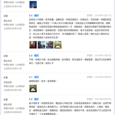
特價大床房（公共衞浴）
入住於2023年12月
5.0
極好
評價於：2023年12月21日
訪客
這家店小巧精緻，乾淨美麗，温馨如家。房間空間挺大，舒適自在，空氣清新。周邊配套設
獨自旅遊
施齊全，離迪士尼很近，51路公交20分鐘內直達，也能從迪士尼地鐵轉乘到達市區。服務
特價大床房（公共衞浴）
態度很好，在愉悅的氛圍中輕鬆度過美好的一天，網絡很好，裏面的住客都不是那種吵鬧內
入住於2023年12月
型，安安靜靜的，能睡個好覺。空調什麼的效果都很好，被子也很舒服。這是非常好的地
方，所以本人毫不吝嗇自己的文字，洋洋灑灑的寫了一點個人感受。願外出的人都有好去
處，好好服務的人會有好的生意。
5.0
極好
評價於：2023年12月02日
訪客
不錯，性價比不錯，前台服務熱情，乾淨整潔，衞生間乾淨，價格實惠，酒店門口有免費停
獨自旅遊
車位，交通方便，值得入手
特價大床房（公共衞浴）
入住於2023年11月
4.7
很好
評價於：2023年10月09日
訪客
服務態度好，乾淨，經濟實惠。
商務旅客
特價大床房（公共衞浴）
入住於2023年10月
5.0
極好
評價於：2023年09月28日
訪客
被子很乾凈，房間狀態良好，雖説是公共衞生間，但是衹是兩間房共一個衞生間，出個門隔
獨自旅遊
壁就是，裏面住的人素質還可以，出門想買什麼也比較方便，隔壁有超市，小賣部，餐飲
特價大床房（公共衞浴）
店，服務態度比較好，總體來説，還是挺滿意的。價格也不高，能有這個樣子可以説是非常
入住於2023年09月
不錯的了。下次來還選擇這家。