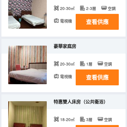
20-30㎡
2-3層
空調
查看供應
電視機
豪華家庭房
20-30㎡
1層
空調
查看供應
電視機
特惠雙人床房（公共衞浴）
18-20㎡
3層
空調