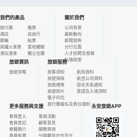
我們的產品
關於我們
旅行團
機票
公司背景
酒店
自由行
最新動向
郵輪
船票
新聞發佈
高鐵火車票
當地體驗
分行位置
港玩港食
獨立包團
人才招聘及發展
私隱政策
旅遊資訊
旅遊服務
旅遊攻略
旅客須知
航班資料
旅遊保險
航空公司資料
旅遊禮券
惡劣天氣通知
旅遊短片
簽證及入境須知
電子印花
旅行團報名及責任細則
更多服務與支援
永安旅遊APP
會員登入
會員活動
會員登記
顧客意見
會籍簡介
服務查詢
會員有賞
分銷夥伴合作平台