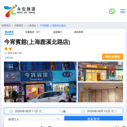
特價酒店
>
中國酒店
>
上海酒店
>
今宵賓館(上海鹿溪北路店)
酒店概览
住客點評（37）
設施簡介
酒店政策
今宵賓館(上海鹿溪北路店)
鹿溪北路19號
現在就預訂
全部設施>
2026年08月11日
週二
2026年08月12日
週三
1 晚
重新搜尋