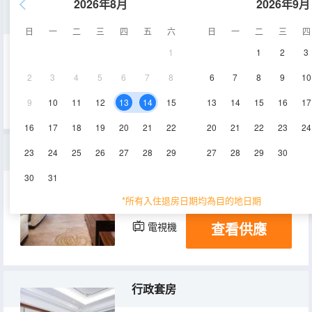
2026年8月
2026年9月
高級大床房
日
一
二
三
四
五
六
日
一
二
三
四
1
1
2
3
35㎡
7-17層
空調
2
3
4
5
6
7
8
6
7
8
9
10
查看供應
電視機
冰箱
9
10
11
12
13
14
15
13
14
15
16
17
16
17
18
19
20
21
22
20
21
22
23
24
豪華雙床房
23
24
25
26
27
28
29
27
28
29
30
30
31
35㎡
7-13層
空調
*所有入住退房日期均為目的地日期
查看供應
電視機
冰箱
行政套房