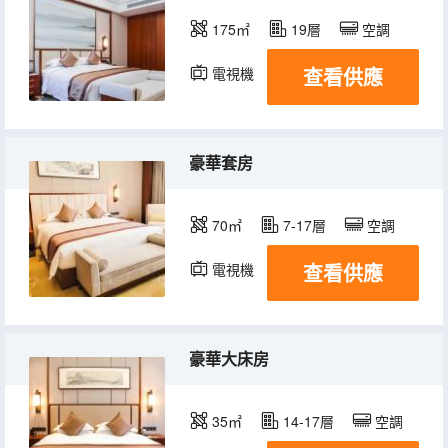
175㎡
19層
空調
查看供應
電視機
冰箱
豪華套房
70㎡
7-17層
空調
查看供應
電視機
冰箱
豪華大床房
35㎡
14-17層
空調