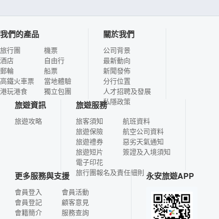
我們的產品
關於我們
旅行團
機票
公司背景
酒店
自由行
最新動向
郵輪
船票
新聞發佈
高鐵火車票
當地體驗
分行位置
港玩港食
獨立包團
人才招聘及發展
私隱政策
旅遊資訊
旅遊服務
旅遊攻略
旅客須知
航班資料
旅遊保險
航空公司資料
旅遊禮券
惡劣天氣通知
旅遊短片
簽證及入境須知
電子印花
旅行團報名及責任細則
更多服務與支援
永安旅遊APP
會員登入
會員活動
會員登記
顧客意見
會籍簡介
服務查詢