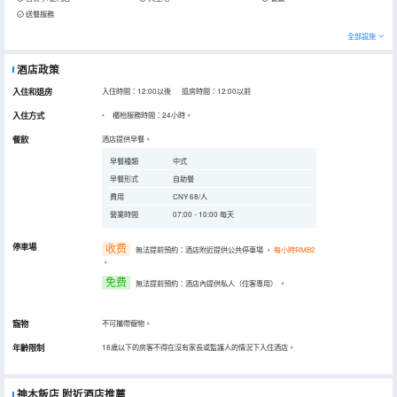
送餐服務
全部設施
酒店政策
入住和退房
入住時間：12:00以後 退房時間：12:00以前
入住方式
櫃枱服務時間：24小時。
餐飲
酒店提供早餐。
早餐種類
中式
早餐形式
自助餐
費用
CNY 68/人
營業時間
07:00 - 10:00 每天
停車場
收费
無法提前預約：酒店附近提供公共停車場
，
每小時RMB2
。
免费
無法提前預約：酒店內提供私人（住客專用）
。
寵物
不可攜帶寵物。
年齡限制
18歲以下的房客不得在沒有家長或監護人的情況下入住酒店。
神木飯店
附近酒店推薦