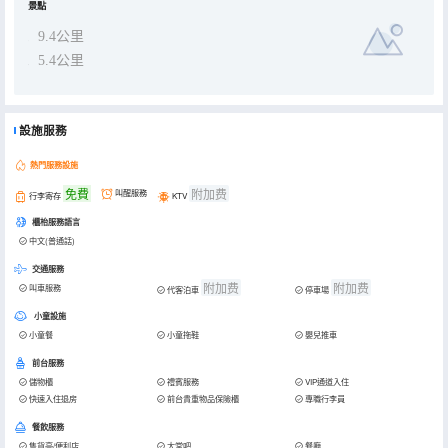
景點
9.4公里
5.4公里
設施服務
熱門服務設施
免費
附加费
叫醒服務
行李寄存
KTV
櫃枱服務語言
中文(普通話)
交通服務
附加费
附加费
叫車服務
代客泊車
停車場
小童設施
小童餐
小童拖鞋
嬰兒推車
前台服務
儲物櫃
禮賓服務
VIP通道入住
快速入住退房
前台貴重物品保險櫃
專職行李員
餐飲服務
售貨亭/便利店
大堂吧
餐廳