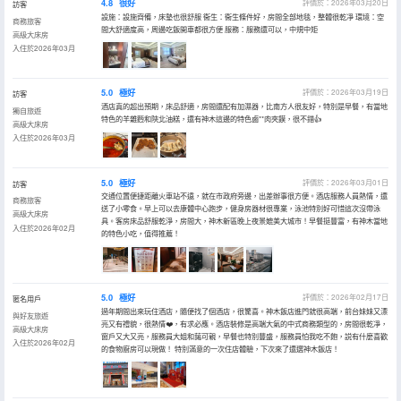
4.8
很好
評價於：2026年03月20日
訪客
設施：設施齊備，床墊也很舒服 衞生：衞生條件好，房間全部地毯，整體很乾凈 環境：空
商務旅客
間大舒適度高，周邊吃飯開車都很方便 服務：服務還可以，中規中矩
高級大床房
入住於2026年03月
5.0
極好
評價於：2026年03月19日
訪客
酒店真的超出預期，床品舒適，房間還配有加濕器，比南方人很友好，特別是早餐，有當地
獨自旅遊
特色的羊雜麪和陝北油糕，還有神木這邊的特色鹵**肉夾饃，很不錯👍
高級大床房
入住於2026年03月
5.0
極好
評價於：2026年03月01日
訪客
交通位置便捷距離火車站不遠，就在市政府旁邊，出差辦事很方便。酒店服務人員熱情，還
商務旅客
送了小零食。早上可以去康體中心跑步，健身房器材很專業，泳池特別好可惜這次沒帶泳
高級大床房
具。客房床品舒服乾淨，房間大，神木新區晚上夜景媲美大城市！早餐挺豐富，有神木當地
入住於2026年02月
的特色小吃，值得推薦！
5.0
極好
評價於：2026年02月17日
匿名用戶
過年期間出來玩住酒店，隨便找了個酒店，很驚喜。神木飯店進門就很高端，前台妹妹又漂
與好友旅遊
亮又有禮貌，很熱情❤️，有求必應。酒店裝修是高端大氣的中式商務類型的，房間很乾凈，
高級大床房
窗戶又大又亮，服務員大姐和藹可親，早餐也特別豐盛，服務員怕我吃不飽，説有什麼喜歡
入住於2026年02月
的食物廚房可以現做！ 特別滿意的一次住店體驗，下次來了還選神木飯店！