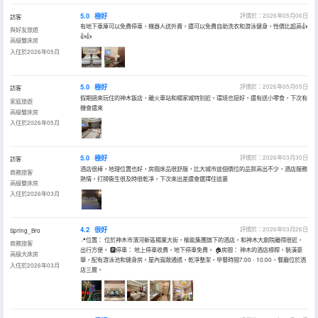
5.0
極好
評價於：2026年05月06日
訪客
有地下車庫可以免費停車，機器人送外賣，還可以免費自助洗衣和游泳健身，性價比超高👍
與好友旅遊
👍👍
高級雙床房
入住於2026年05月
5.0
極好
評價於：2026年05月05日
訪客
假期過來玩住的神木飯店，離火車站和楊家城特別近，環境也挺好，還有送小零食，下次有
家庭旅遊
機會還來
高級雙床房
入住於2026年05月
5.0
極好
評價於：2026年03月30日
訪客
酒店很棒，地理位置也好，房間床品很舒服，比大城市這個價位的品質高出不少，酒店服務
商務旅客
熱情，打掃衞生很及時很乾凈，下次來出差還會選擇住這裏
高級雙床房
入住於2026年03月
4.2
很好
評價於：2026年03月26日
Spring_Bro
📍位置： 位於神木市濱河新區楊業大街，榆能集團旗下的酒店，和神木大劇院離得很近，
商務旅客
出行方便。 🅿停車： 地上停車收費，地下停車免費。 🏠房間： 神木的酒店標桿，裝潢豪
高級大床房
華，配有游泳池和健身房。屋內寬敞通透，乾淨整潔，早餐時間7:00 - 10:00，餐廳位於酒
入住於2026年03月
店三層。