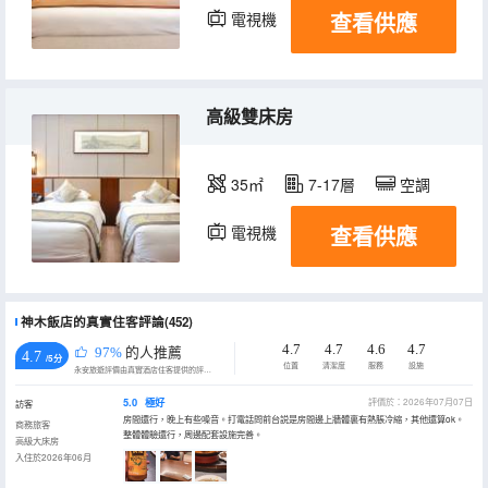
查看供應
電視機
冰箱
高級雙床房
35㎡
7-17層
空調
查看供應
電視機
冰箱
神木飯店的真實住客評論(452)
4.7
4.7
4.6
4.7
97%
的人推薦
4.7
/5分
位置
清潔度
服務
設施
永安旅遊評價由真實酒店住客提供的評價。
5.0
極好
評價於：2026年07月07日
訪客
房間還行，晚上有些噪音。打電話問前台説是房間邊上牆體裏有熱脹冷縮，其他還算ok。
商務旅客
整體體驗還行，周邊配套設施完善。
高級大床房
入住於2026年06月