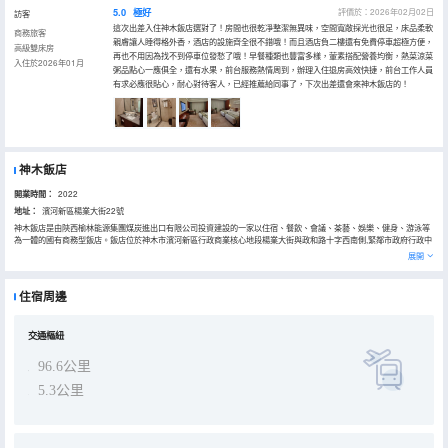
5.0
極好
評價於：2026年02月02日
訪客
這次出差入住神木飯店選對了！房間也很乾凈整潔無異味，空間寬敞採光也很足，床品柔軟
商務旅客
親膚讓人睡得格外香，酒店的設施齊全很不錯哦！而且酒店負二樓還有免費停車超極方便，
高級雙床房
再也不用因為找不到停車位發愁了哦！早餐種類也豐富多樣，葷素搭配營養均衡，熱菜涼菜
入住於2026年01月
粥品點心一應俱全，還有水果，前台服務熱情周到，辦理入住退房高效快捷，前台工作人員
有求必應很貼心，耐心對待客人，已經推薦給同事了，下次出差還會來神木飯店的！
神木飯店
開業時間：
2022
地址：
濱河新區楊業大街22號
神木飯店是由陝西榆林能源集團煤炭進出口有限公司投資建設的一家以住宿、餐飲、會議、茶藝、娛樂、健身、游泳等
為一體的國有商務型飯店。飯店位於神木市濱河新區行政商業核心地段楊業大街與政和路十字西南側,緊鄰市政府行政中
心,飯店毗鄰3A級景區楊業公園，佔盡城市文化及商業中心的核心位置。神木火車站5分鐘車程,酒店門口多路公交車，地
展開
理位置優越,交通便利，為您的神奇神木之旅提供更加便捷的選擇，是您商務出行和旅遊休閒的理想之選。神木飯店是由
榆林煤炭進出口公司投資，嚴格按照高星級標準建設裝修的星級飯店。神木飯店佔地面積約15畝，採用新中式裝修風
格，高端大氣、奢華典雅、尊貴內斂。總建築面積約55000平米,建築高度98.1米,建築主體為地面23層,地下2層,附帶6
住宿周邊
層裙樓,正前方附帶約15畝廣場,視野開闊,環境優美,地上、地下共有車位208個。大堂面積約600平米,淨高近8米飯店各
類客房，客房內所有產品均為國際知名品牌，還有身障人士專用房間。我們秉承着：優質服務是前提、優質服務是責
任、優質服務是義務、優質服務是保障，讓您在神木飯店擁有賓至如歸的感覺。酒店設有高端的宴會大廳（可用做大型
會議報告）2個，各類型會議室數個。37間中餐包間獨具特色，休閒的茶水吧及全日制餐廳一應俱全。除高檔的住宿、
交通樞紐
餐飲、會議外，飯店四樓設有KTV等娛樂場所，六樓還配備了健身房、健康水療等一系列綜合設施,為給顧客提供全方
位、現代化的體驗，我們將提供更優質的服務。神木飯店全體員工誠摯歡迎您的光臨！
96.6公里
5.3公里