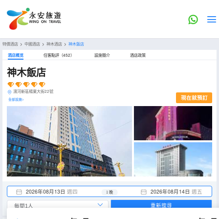
特價酒店
>
中國酒店
>
神木酒店
>
神木飯店
酒店概览
住客點評（452）
設施簡介
酒店政策
神木飯店
濱河新區楊業大街22號
現在就預訂
全部設施>
2026年08月13日
週四
2026年08月14日
週五
1 晚
重新搜尋