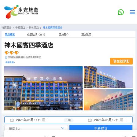
特價酒店
>
中國酒店
>
神木酒店
>
神木國賓四季酒店
酒店概览
住客點評（251）
設施簡介
酒店政策
神木國賓四季酒店
錦界鎮棗稍溝村長城街1排1號
現在就預訂
全部設施>
2026年08月11日
週二
2026年08月12日
週三
1 晚
重新搜尋