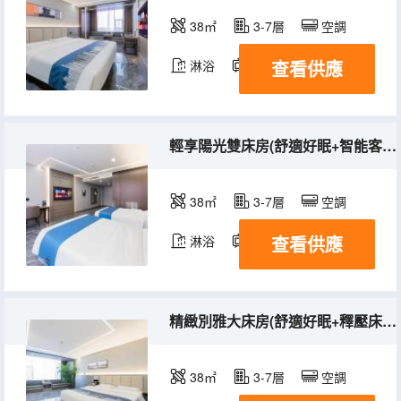
38㎡
3-7層
空調
查看供應
淋浴
電視機
輕享陽光雙床房(舒適好眠+智能客控+靜享空間）
38㎡
3-7層
空調
查看供應
淋浴
電視機
精緻別雅大床房(舒適好眠+釋壓床墊+靜享空間）
38㎡
3-7層
空調