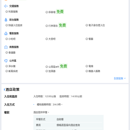
交通服務
免費
叫車服務
停車場
前台服務
免費
快速入住退房
電子身份證入住
行李寄存
餐飲服務
小吃吧
大堂吧
餐廳
商務服務
會議廳
公共區
免費
淨水機
電梯
公用區wifi
新風系統
加濕器
機器人服務
全部設施
酒店政策
入住和退房
入住時間：12:00以後 退房時間：14:00以前
入住方式
櫃枱服務時間：24小時。
餐飲
酒店提供早餐。
早餐形式
自助餐
費用
價格請直接向酒店查詢