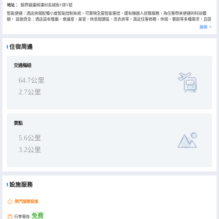
地址：
錦界鎮棗稍溝村長城街1排1號
智能便捷：酒店房間配備小度智能控制系統，可實現全屋智能客控，還有機器人送餐服務，為住客帶來便捷的科技體
驗。 設施齊全：酒店設有餐廳、會議室、茶室、休息閲讀區、洗衣房等，滿足住客商務、休閒、餐飲等多種需求，且提
供免費停車、免費行李寄存等服務。 位置優越：酒店位於神木市錦界鎮，周邊有廣場、銀行、飯店、KTV等，出行和生
展開
活都很方便。 高性價比：酒店價格實惠，且提供免費早餐，早餐品種豐富，多種選擇。住客評價整體超棒，認為其性價
比高。 環境舒適：酒店開業於2022年，裝修較新，房間寬敞明亮、乾淨舒適，衞生間乾濕分離，床墊也特別舒服，很
多細節處理得很好，能讓住客感受到家的温馨。 服務優質：前台服務人員熱情周到，辦理入住和退房手續迅速，能及時
住宿周邊
響應客人需求，保潔人員也很盡職，為住客提供了良好的入住體驗。
交通樞紐
64.7公里
2.7公里
景點
5.6公里
3.2公里
設施服務
熱門服務設施
免費
行李寄存