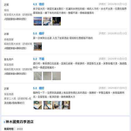
4.5
很好
評價於：2026年03月16日
訪客
房子挺大的，就是花灑太敷衍，花灑的水特別的細，噴的人冷的，水也不太熱，位置在錦界
情侶
廣場後面，樓下有吃的挺方便的，整體不錯，價格挺優惠的
輕享陽光大床房（舒適好眠
+智能客控+靜享空間）
入住於2026年03月
5.0
極好
評價於：2026年03月13日
訪客
第一次來陝北出差 入住了這家酒店 環境和位置都挺不錯的
商務旅客
精緻別雅大床房（舒適好眠
+釋壓床墊+靜享空間）
入住於2026年03月
3.2
不錯
評價於：2025年10月02日
匿名用戶
還行吧，畢竟價位在這裏，設施比較新，停安靜的，就是衞生太差，床單各種污漬，路過臨
家庭旅遊
時住一晚還是推薦的。
精緻別雅大床房（舒適好眠
+釋壓床墊+靜享空間）
入住於2025年10月
5.0
極好
評價於：2025年07月09日
訪客
臨時住一下，沒想到高速邊上有這麼性價比高的酒店，服務好，早餐品種多，房間寬敞明
家庭旅遊
亮，全屋智能，乾淨舒適，裝修典雅大方
樂享三人間（舒適好眠+乾
濕分離+智能客控）
入住於2025年07月
神木國賓四季酒店
開業時間：
2022