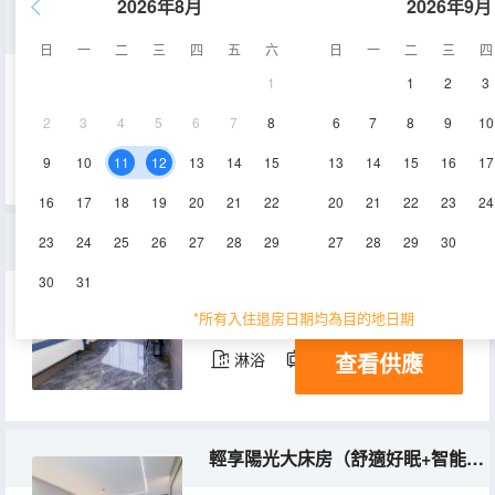
2026年8月
2026年9月
温馨親子房(舒適好眠+乾濕分離+智能客控）
日
一
二
三
四
五
六
日
一
二
三
四
1
1
2
3
58㎡
3-7層
空調
2
3
4
5
6
7
8
6
7
8
9
10
查看供應
淋浴
電視機
9
10
11
12
13
14
15
13
14
15
16
17
16
17
18
19
20
21
22
20
21
22
23
24
樂享三人間（舒適好眠+乾濕分離+智能客控）
23
24
25
26
27
28
29
27
28
29
30
30
31
55㎡
6-7層
空調
*所有入住退房日期均為目的地日期
查看供應
淋浴
電視機
輕享陽光大床房（舒適好眠+智能客控+靜享空間）