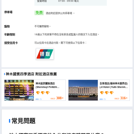
營業時間
07:00 - 09:00 每天
停車場
免费
酒店附近提供公共停車場
。
寵物
不可攜帶寵物。
年齡限制
18歲以下的房客不得在沒有家長或監護人的情況下入住酒店。
接受信用卡
可以信用卡在酒店付款，閣下可使用以下信用卡：
神木國賓四季酒店
附近酒店推薦
神木鉑菲麗致酒店
全季酒店(榆林神木錦界店)
(Shenmuyi Feilizhi
(JI Hotel (Yulin Shenmu
Hotel)
Jinjie))
308+
316+
HKD
HKD
4.6
/ 5
4.6
/ 5
常見問題