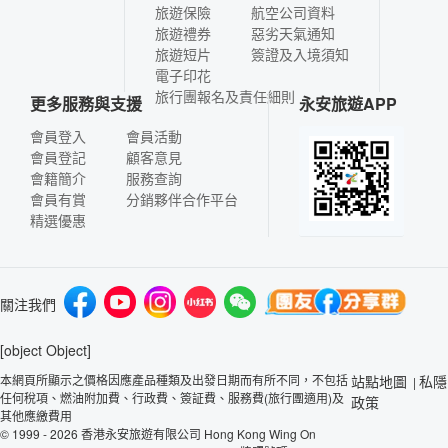
旅遊保險
航空公司資料
旅遊禮券
惡劣天氣通知
旅遊短片
簽證及入境須知
電子印花
旅行團報名及責任細則
更多服務與支援
永安旅遊APP
會員登入
會員活動
會員登記
顧客意見
會籍簡介
服務查詢
會員有賞
分銷夥伴合作平台
精選優惠
關注我們
[object Object]
本網頁所顯示之價格因應產品種類及出發日期而有所不同，不包括
站點地圖
私隱
|
任何稅項、燃油附加費、行政費、簽証費、服務費(旅行團適用)及
政策
其他應繳費用
© 1999 - 2026 香港永安旅遊有限公司 Hong Kong Wing On