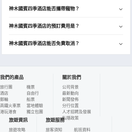
神木國賓四季酒店能否攜帶寵物？
神木國賓四季酒店的預訂費用是？
神木國賓四季酒店能否免費取消？
我們的產品
關於我們
旅行團
機票
公司背景
酒店
自由行
最新動向
郵輪
船票
新聞發佈
高鐵火車票
當地體驗
分行位置
港玩港食
獨立包團
人才招聘及發展
私隱政策
旅遊資訊
旅遊服務
旅遊攻略
旅客須知
航班資料