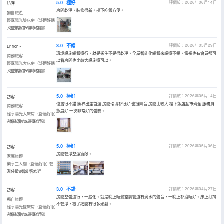
5.0
極好
評價於：2026年06月14日
訪客
房間乾淨，裝修很新。樓下吃飯方便。
獨自旅遊
輕享陽光雙床房（舒適好眠
+智能客控+靜享空間）
入住於2026年06月
3.0
不錯
評價於：2026年05月29日
Enrich~
環境設施總體還行，就是衞生不是很乾凈，全屋智能化總體來説還不錯，電視也有會員都可
商務旅客
以看房間也比較大設施還可以。
輕享陽光大床房（舒適好眠
+智能客控+靜享空間）
入住於2026年05月
5.0
極好
評價於：2026年05月14日
訪客
位置很不錯 錦界出差首選 房間環境都很好 也挺隔音 房間比較大 樓下飯店超市齊全 服務員
商務旅客
態度好 一次非常好的體驗。
輕享陽光大床房（舒適好眠
+智能客控+靜享空間）
入住於2026年04月
5.0
極好
評價於：2026年05月06日
訪客
房間乾淨整潔寬敞。
家庭旅遊
樂享三人間（舒適好眠+乾
濕分離+智能客控）
入住於2026年05月
3.0
不錯
評價於：2026年04月27日
訪客
房間整體還行，一般化。就是晚上睡覺空調管道有滴水的聲音，一晚上都沒睡好。床上打掃
獨自旅遊
不乾淨，被子揭開有很多頭髮。
輕享陽光雙床房（舒適好眠
+智能客控+靜享空間）
入住於2026年04月