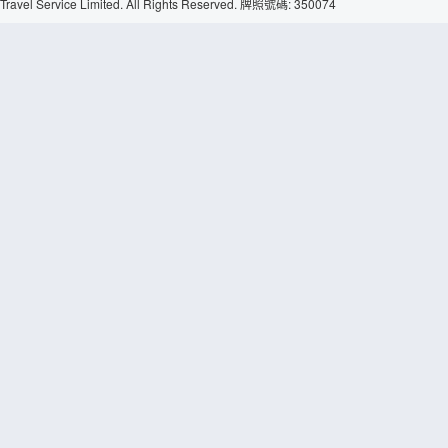
Travel Service Limited. All Rights Reserved. 牌照號碼: 350074