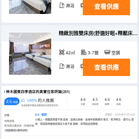
查看供應
淋浴
電視機
精緻別雅雙床房(舒適好眠+釋壓床墊+靜享空間）
42㎡
3-7層
空調
查看供應
淋浴
電視機
神木國賓四季酒店的真實住客評論(251)
4.6
4.5
4.6
4.6
100%
的人推薦
4.6
/5分
位置
清潔度
服務
設施
永安旅遊評價由真實酒店住客提供的評價。
4.5
很好
評價於：2026年07月14日
訪客
小鎮上，總體感覺還不錯 設施：設施比較新，這幾年剛開業的 衞生：乾淨衞生，還可以 環
商務旅客
境：環境跟周邊幾個酒店大差不差 服務：對得起這個價格
輕享陽光雙床房（舒適好眠
+智能客控+靜享空間）
入住於2026年04月