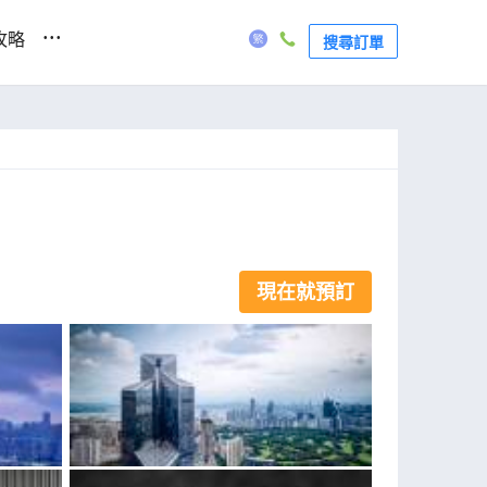
...
攻略
搜尋訂單
現在就預訂