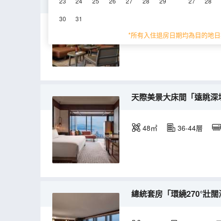
柏悅套房「盡享都市繁華
23
24
25
26
27
28
29
27
28
30
31
81㎡
36-44層
*所有入住退房日期均為目的地日
天際美景大床間「遠眺深
48㎡
36-44層
總統套房「環繞270°壯