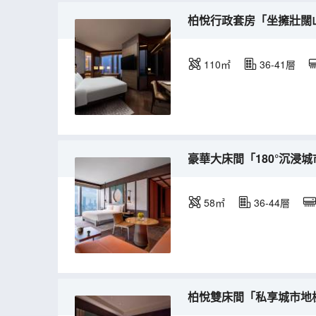
柏悅行政套房「坐擁壯闊
110㎡
36-41層
豪華大床間「180°沉浸
58㎡
36-44層
柏悅雙床間「私享城市地