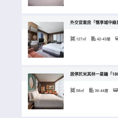
外交官套房「愜享城中綠
127㎡
42-43層
居停於米其林一星鑰「18
58㎡
36-44層