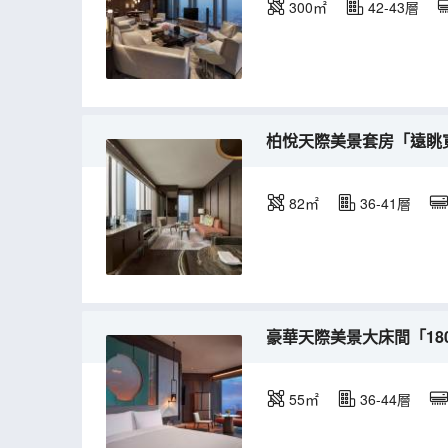
300㎡
42-43層
柏悅天際美景套房「遠眺
82㎡
36-41層
豪華天際美景大床間「18
55㎡
36-44層