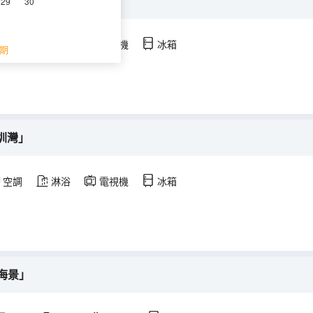
景觀」
29
30
空調
淋浴
電視機
冰箱
期
圳灣」
空調
淋浴
電視機
冰箱
闊海景」