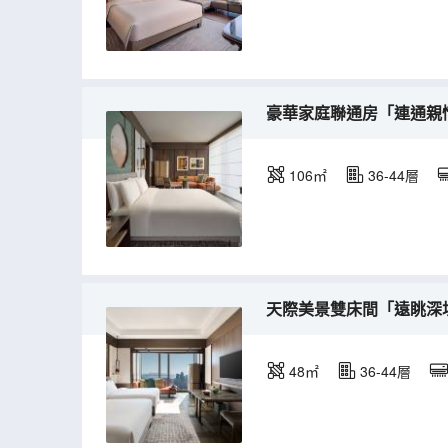
豪華家庭聯通房「連通親
106㎡
36-44層
天際美景雙床間「遠眺深
48㎡
36-44層