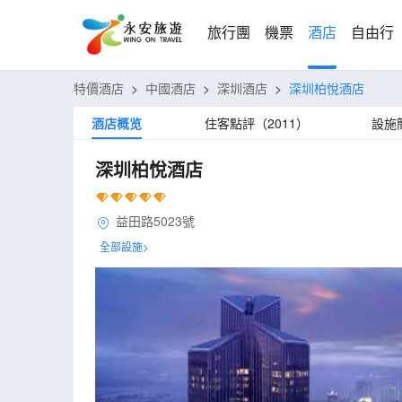
旅行團
機票
酒店
自由行
特價酒店
>
中國酒店
>
深圳酒店
>
深圳柏悅酒店
酒店概览
住客點評（2011）
設施
深圳柏悅酒店
益田路5023號
全部設施>