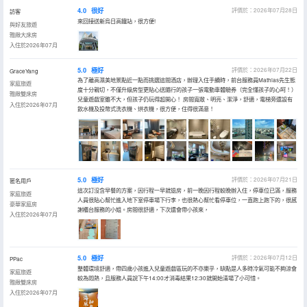
4.0
很好
評價於：2026年07月28日
訪客
來回接送新烏日高鐵站，很方便!
與好友旅遊
雅緻大床房
入住於2026年07月
5.0
極好
評價於：2026年07月22日
GraceYang
為了離高濕美地景點近一點而挑選這間酒店，辦理入住手續時，前台服務員Mathias先生態
家庭旅遊
度十分親切，不僅升級房型更貼心送隨行的孩子一張電動車體驗券（完全懂孩子的心呵！）
雅緻雙床房
兒童遊戲室雖不大，但孩子仍玩得超開心！ 房間寬敞、明亮、潔淨，舒適，電梯旁還設有
入住於2026年07月
飲水機及投幣式洗衣機、烘衣機，很方便，住得很滿意！
5.0
極好
評價於：2026年07月21日
匿名用戶
這次訂沒含早餐的方案，因行程一早就退房，前一晚因行程較晚辦入住，停車位已滿，服務
家庭旅遊
人員很貼心幫忙進入地下室停車場下行李，也很熱心幫忙看停車位，一直跑上跑下的，很感
豪華家庭房
謝櫃台服務的小姐。房間很舒適，下次還會帶小孩來，
入住於2026年07月
5.0
極好
評價於：2026年07月12日
PPac
整體環境舒適，帶四歲小孩進入兒童遊戲區玩的不亦樂乎，缺點是人多時冷氣可能不夠涼會
家庭旅遊
較為悶熱，且服務人員說下午14:00才消毒結果12:30就開始清場了小可惜。
雅緻雙床房
入住於2026年07月