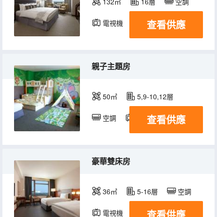
132㎡
16層
空調
查看供應
電視機
冰箱
親子主題房
50㎡
5,9-10,12層
查看供應
空調
電視機
冰箱
豪華雙床房
36㎡
5-16層
空調
查看供應
電視機
冰箱