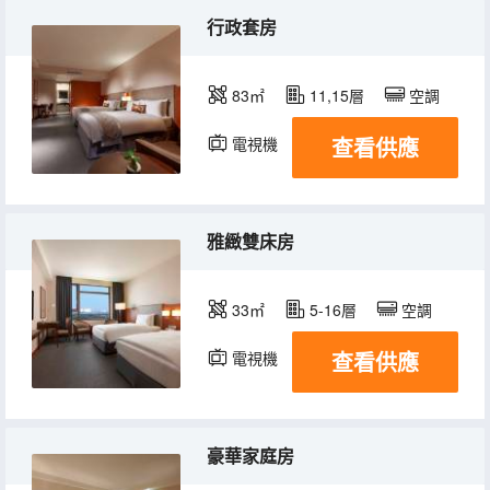
行政套房
83㎡
11,15層
空調
查看供應
電視機
冰箱
雅緻雙床房
33㎡
5-16層
空調
查看供應
電視機
冰箱
豪華家庭房