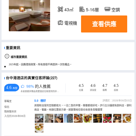
43㎡
5-16層
空調
查看供應
電視機
冰箱
重要資訊
城市重要資訊
2025年起，因應環保政策，所有旅宿不再提供一次性備品。
台中港酒店的真實住客評論(227)
4.5
4.6
4.7
4.5
98%
的人推薦
4.6
/5分
位置
清潔度
服務
設施
永安旅遊評價由真實酒店住客提供的評價。
5.0
極好
評價於：2026年08月03日
草莓芝
房間和浴室的空間都很大。一泊二食的早餐、晚餐都很好吃。步行五分鐘就有飲料店、便利
情侶
商店、餐廳。地理位置很方便。就算單純住宿也有很多用餐選擇
雅緻雙床房
入住於2026年08月