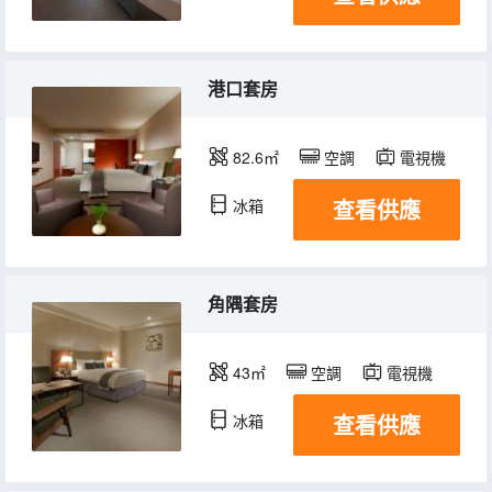
港口套房
82.6㎡
空調
電視機
查看供應
冰箱
角隅套房
43㎡
空調
電視機
查看供應
冰箱