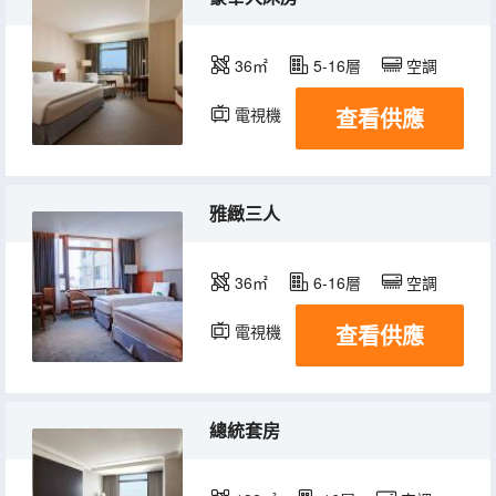
36㎡
5-16層
空調
查看供應
電視機
冰箱
雅緻三人
36㎡
6-16層
空調
查看供應
電視機
冰箱
總統套房