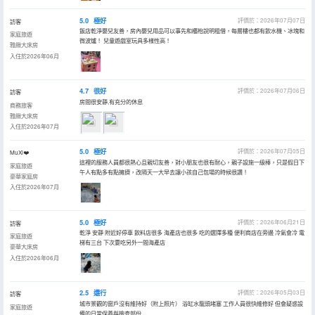
5.0
極好
評價於：2026年07月07日
訪客
飯店乾淨嬰兒友善，房內嬰兒用品可以事先和櫃枱說明租借，每層樓也都有飲水機、冰塊和
家庭旅遊
微波爐！ 兒童遊戲室玩具多樣性高！
雅緻大床房
入住於2026年06月
4.7
很好
評價於：2026年07月06日
訪客
房間很安靜,有充分的休息
商務旅客
雅緻大床房
入住於2026年07月
5.0
極好
評價於：2026年07月05日
MuXi❤️
這裡的服務人員都很熱心且親切友善，對小朋友也很有耐心，親子設施一級棒，只是假日下
家庭旅遊
午人有點多有點擁擠，改隔天一大早去讓小孩自己包場的時候很讚！
豪華家庭房
入住於2026年07月
5.0
極好
評價於：2026年06月21日
訪客
乾淨 安靜 附近好停車 飲料店很多 海產店也很多 吃的選擇多種 便利商店在旁邊 冷氣會冷 電
家庭旅遊
梯有三台 下次要吃另外一間海產店
豪華大床房
入住於2026年06月
2.5
還行
評價於：2026年05月03日
訪客
城市景觀的窗戶沒有維持好（附上照片） 浴缸水龍頭堵塞 工作人員很快維修好 但會疑惑設
家庭旅遊
備的日常保養與檢查部份