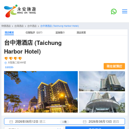
特價酒店
>
台灣酒店
>
台中酒店
>
台中港酒店
(Taichung Harbor Hotel)
酒店概览
住客點評（227）
設施簡介
酒店政策
台中港酒店
(Taichung
Harbor Hotel)
大智路二段388號
現在就預訂
全部設施>
2026年08月12日
週三
2026年08月13日
週四
1 晚