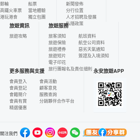
郵輪
船票
新聞發佈
高鐵火車票
當地體驗
分行位置
港玩港食
獨立包團
人才招聘及發展
私隱政策
旅遊資訊
旅遊服務
旅遊攻略
旅客須知
航班資料
旅遊保險
航空公司資料
旅遊禮券
惡劣天氣通知
旅遊短片
簽證及入境須知
電子印花
旅行團報名及責任細則
更多服務與支援
永安旅遊APP
會員登入
會員活動
會員登記
顧客意見
會籍簡介
服務查詢
會員有賞
分銷夥伴合作平台
精選優惠
關注我們