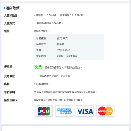
酒店政策
入住和退房
入住時間：16:00以後 退房時間：11:00以前
入住方式
櫃枱服務時間：24小時。
餐飲
酒店提供早餐。
早餐種類
西式, 中式
早餐形式
自助餐
費用
TWD 638/人
營業時間
06:00 - 10:00 每天
停車場
免费
酒店提供停車位，詳情請諮詢酒店
。
充電車位
•
酒店內提供充電樁，交流充電。
寵物
不可攜帶寵物。
年齡限制
20歲以下的房客不得在沒有家長或監護人的情況下入住酒店。
接受信用卡
可以信用卡在酒店付款，閣下可使用以下信用卡：