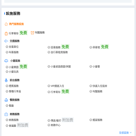
設施服務
熱門服務設施
免費
叫醒服務
行李寄存
交通服務
免費
免費
充電車位
班車服務
停車場
叫車服務
自行車租賃服務
小童設施
免費
小童桌面遊戲/拼圖
小童餐
小童樂園
小童玩具
前台服務
禮賓服務
VIP通道入住
快速入住退房
免費
專職行李員
叫醒服務
行李寄存
餐飲服務
餐廳
商務服務
附加费
商務服務
婚宴服務
傳真/複印
附加费
商務中心
會議廳
全部設施