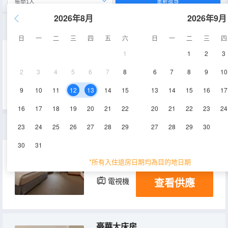
重新搜尋
2026年8月
2026年9月
尊榮套房
日
一
二
三
四
五
六
日
一
二
三
四
1
1
2
3
116㎡
15層
空調
2
3
4
5
6
7
8
6
7
8
9
10
查看供應
電視機
冰箱
9
10
11
12
13
14
15
13
14
15
16
17
16
17
18
19
20
21
22
20
21
22
23
24
雅緻大床房
23
24
25
26
27
28
29
27
28
29
30
30
31
33㎡
5-16層
空調
*所有入住退房日期均為目的地日期
查看供應
電視機
冰箱
豪華大床房