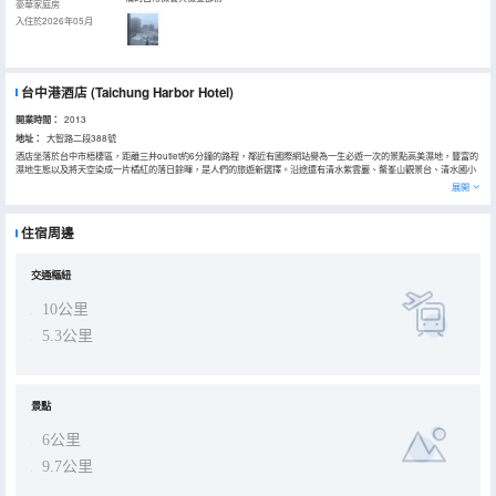
豪華家庭房
入住於2026年05月
台中港酒店
(Taichung Harbor Hotel)
開業時間：
2013
地址：
大智路二段388號
酒店坐落於台中市梧棲區，距離三井outlet約6分鐘的路程，鄰近有國際網站譽為一生必遊一次的景點高美濕地，豐富的
濕地生態以及將天空染成一片橘紅的落日餘暉，是人們的旅遊新選擇。沿途還有清水紫雲巖、鰲峯山觀景台、清水國小
（百年日式校舍）、港區藝術中心、沙鹿「美仁裏彩繪巷」（全台首創屬於台灣味的復古彩繪）、梧棲老街廟宇巡禮探
展開
古尋幽…周邊景點不勝枚舉。
酒店是台灣中部海線首座星級觀光商務旅館，提供大台中西部海岸線觀光住宿及餐飲服務。酒店針對商務旅客所提供多
功能會議室；此外，備有完善的健身中心、三温暖、Fun 世界、SEA SPA、會務中心…等，為您的旅程，傾心營造完美
住宿周邊
體驗。酒店提供舒適優雅的空間，用心款待與迎接每位貴賓的到來。
統編：28501336
營業人名稱：久福興業股份有限公司
交通樞紐
10公里
5.3公里
景點
6公里
9.7公里