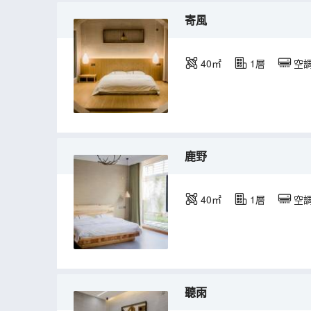
寄風
40㎡
1層
空
鹿野
40㎡
1層
空
聽雨