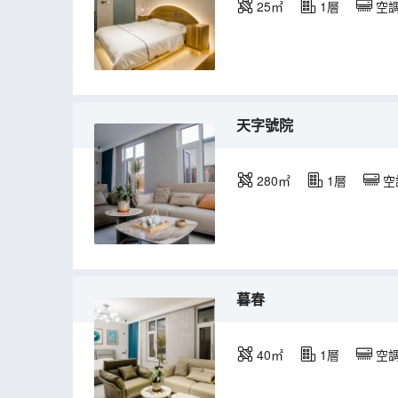
25㎡
1層
空
天字號院
280㎡
1層
空
暮春
40㎡
1層
空