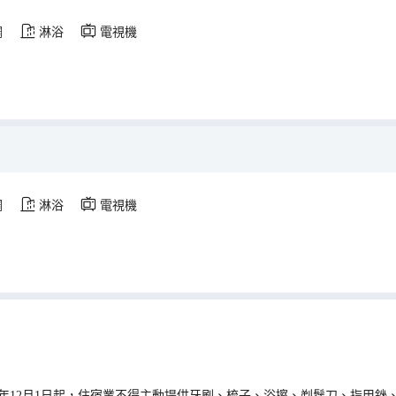
調
淋浴
電視機
調
淋浴
電視機
0年12月1日起，住宿業不得主動提供牙刷、梳子、浴擦、剃鬚刀、指甲銼