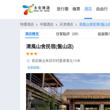
旅行團
機票
酒店
自由行
特價酒店
>
中國酒店
>
天津酒店
>
清風山舍民宿(盤山店
酒店概览
住客點評（25）
設施簡
清風山舍民宿(盤山店)
官莊鎮北朱莊村村委會東北10米
全部設施>