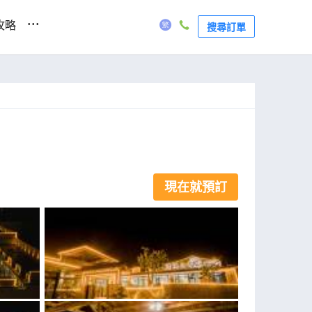
...
攻略
搜尋訂單
現在就預訂