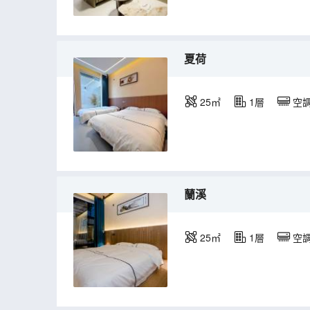
夏荷
25㎡
1層
空
蘭溪
25㎡
1層
空