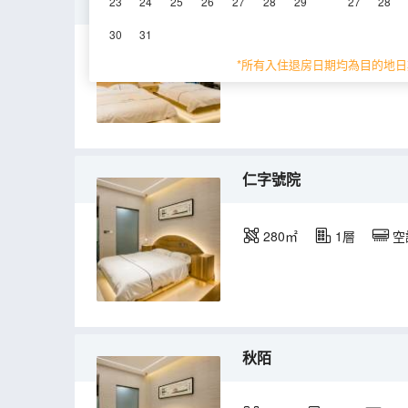
望山
23
24
25
26
27
28
29
27
28
30
31
40㎡
1層
空
*所有入住退房日期均為目的地日
仁字號院
280㎡
1層
空
秋陌