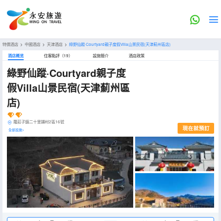
特價酒店
>
中國酒店
>
天津酒店
>
綠野仙蹤·Courtyard親子度假Villa山景民宿(天津薊州區店)
酒店概览
住客點評（19）
設施簡介
酒店政策
綠野仙蹤·Courtyard親子度
假Villa山景民宿(天津薊州區
店)
羅莊子鎮二十里鋪村2區16號
現在就預訂
全部設施>