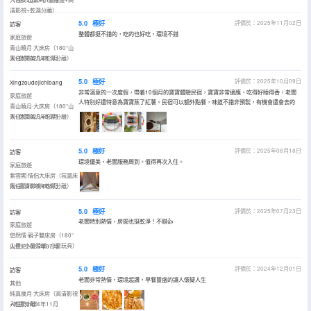
清影視+乾濕分離）
5.0
極好
評價於：2025年11月02日
訪客
整體都挺不錯的，吃的也好吃，環境不錯
家庭旅遊
青山曉月·大床房（180°山
景+休閑茶几+乾濕分離）
入住於2025年11月
5.0
極好
評價於：2025年10月09日
Xingzoudejichibang
非常滿意的一次度假，帶着10個月的寶寶體驗民宿，寶寶非常適應、吃得好睡得香，老闆
家庭旅遊
人特別好還特意為寶寶蒸了紅薯。民宿可以額外點餐，味道不錯非預製，有機會還會去的
青山曉月·大床房（180°山
景+休閑茶几+乾濕分離）
入住於2025年10月
5.0
極好
評價於：2025年08月18日
訪客
環境優美，老闆服務周到。值得再次入住。
家庭旅遊
紫雲閣·情侶大床房（氛圍床
幔+高清影視+乾濕分離）
入住於2025年08月
5.0
極好
評價於：2025年07月23日
訪客
老闆特別熱情，房間也挺乾淨！不錯👍
家庭旅遊
悠然情·親子雙床房（180°
山景+小童滑梯+小童玩具）
入住於2025年07月
5.0
極好
評價於：2024年12月01日
訪客
老闆非常熱情，環境超讚，早餐豐盛的讓人懷疑人生
其他
純真歲月·大床房（高清影視
+乾濕分離）
入住於2024年11月