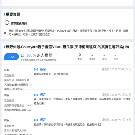
重要資訊
城市重要資訊
根據《天津市生活垃圾管理條例》相關規定，自2020年12月1日起，住宿業不得主動提供牙刷、梳子、浴擦、剃鬚
刀、指甲銼、鞋擦，若需要可諮詢酒店。
綠野仙蹤·Courtyard親子度假Villa山景民宿(天津薊州區店)的真實住客評論(19)
5
5
5
5
100%
的人推薦
5
/5分
位置
清潔度
服務
設施
永安旅遊評價由真實酒店住客提供的評價。
5.0
極好
評價於：2026年05月24日
訪客
榻榻米床超級大，親子房很合格。
家庭旅遊
陽春三月·日式榻榻米房
（180°山景+小童玩偶+休
入住於2026年05月
閑茶几+乾濕分離）
5.0
極好
評價於：2026年04月20日
訪客
第一次來這裏住，位置超棒，老版人非常熱情，早餐很豐盛，小童房間孩子超喜歡。有機會
家庭旅遊
還會再來…
悠然情·親子雙床房（180°
山景+小童滑梯+小童玩具）
入住於2026年04月
5.0
極好
評價於：2025年11月18日
訪客
很熱情，做的飯也都很好吃，有機會約朋友再去，很放鬆的地方
家庭旅遊
雲外人家·親子大床房
（180°山景+小童帳篷+高
入住於2025年11月