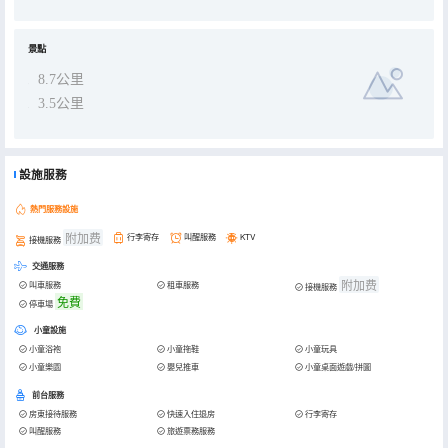
景點
8.7公里
3.5公里
設施服務
熱門服務設施
附加费
行李寄存
叫醒服務
KTV
接機服務
交通服務
附加费
叫車服務
租車服務
接機服務
免費
停車場
小童設施
小童浴袍
小童拖鞋
小童玩具
小童樂園
嬰兒推車
小童桌面遊戲/拼圖
前台服務
房東接待服務
快速入住退房
行李寄存
叫醒服務
旅遊票務服務