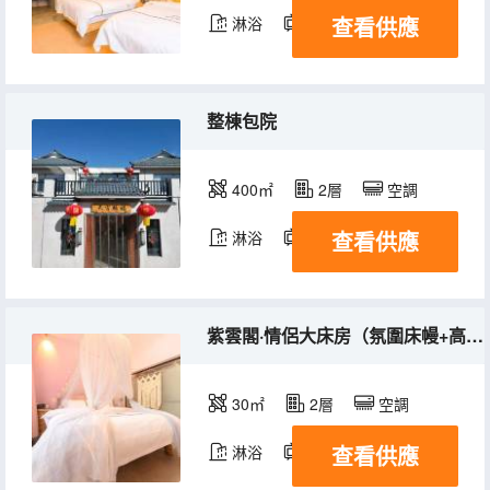
查看供應
淋浴
電視機
整棟包院
400㎡
2層
空調
查看供應
淋浴
電視機
紫雲閣·情侶大床房（氛圍床幔+高清影視+乾濕分離）
30㎡
2層
空調
查看供應
淋浴
電視機