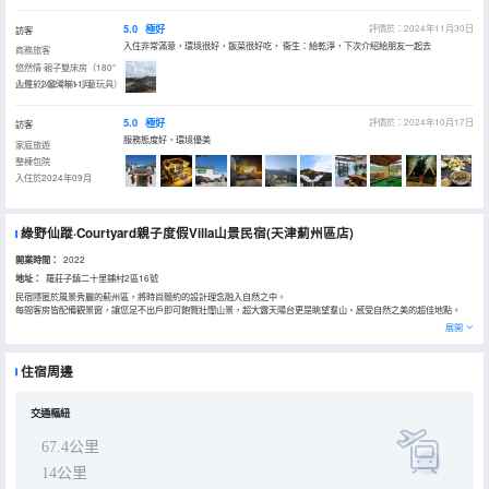
5.0
極好
評價於：2024年11月30日
訪客
入住非常滿意，環境很好，飯菜很好吃， 衞生：給乾淨，下次介紹給朋友一起去
商務旅客
悠然情·親子雙床房（180°
山景+小童滑梯+小童玩具）
入住於2024年11月
5.0
極好
評價於：2024年10月17日
訪客
服務態度好，環境優美
家庭旅遊
整棟包院
入住於2024年09月
綠野仙蹤·Courtyard親子度假Villa山景民宿(天津薊州區店)
開業時間：
2022
地址：
羅莊子鎮二十里鋪村2區16號
民宿隱匿於風景秀麗的薊州區，將時尚簡約的設計理念融入自然之中。
每間客房皆配備觀景窗，讓您足不出戶即可飽覽壯闊山景，超大露天陽台更是眺望羣山、感受自然之美的超佳地點。
室內現代設施一應俱全，高清電視伴您悠閒時光，乾濕分離的衞浴空間，保持居住環境的清爽與私密。
展開
院落內娛樂設施豐富多彩，枱球桌激發競技樂趣，兒童專屬的滑梯，鞦韆，吊牀，讓孩子笑聲連連，樂不思蜀。
這裏不僅是休閒的港灣，更是一處親近自然的樂園——體驗親手採摘的喜悅，靜享垂釣的寧靜，或是圍爐燒烤共享天
倫，夜晚更有KTV點燃派對氛圍，讓歡樂升級。
住宿周邊
天津綠野仙蹤民宿，集自然美景與現代舒適於一體，為您提供一個既能享受家庭温馨，又能擁抱自然野趣的完美度假勝
地。
在這裏，每一刻都滿載歡聲笑語，每一晚都枕着星空入眠，是逃離都市喧囂、尋覓心靈棲所的理想選擇。
交通樞紐
67.4公里
14公里