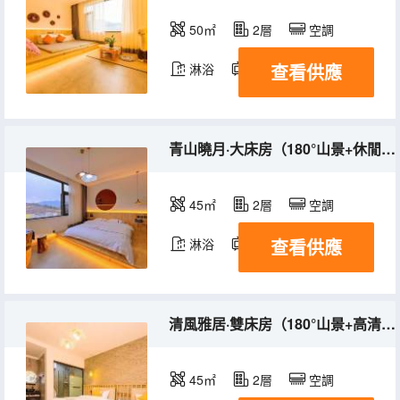
50㎡
2層
空調
查看供應
淋浴
電視機
青山曉月·大床房（180°山景+休閒茶几+乾濕分離）
45㎡
2層
空調
查看供應
淋浴
電視機
清風雅居·雙床房（180°山景+高清影視+乾濕分離）
45㎡
2層
空調