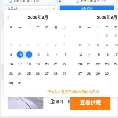
2026年08月10日
週一
2026年08月11日
週二
1 晚
重新搜尋
2026年8月
2026年9月
悠然情·親子雙床房(180°山景+兒童滑梯+兒童玩具)
日
一
二
三
四
五
六
日
一
二
三
四
1
1
2
3
45㎡
1層
空調
2
3
4
5
6
7
8
6
7
8
9
10
查看供應
淋浴
電視機
9
10
11
12
13
14
15
13
14
15
16
17
16
17
18
19
20
21
22
20
21
22
23
24
江南花潮·大套房（180°山景+休閒茶几+乾濕分離）
23
24
25
26
27
28
29
27
28
29
30
30
31
60㎡
1層
空調
*所有入住退房日期均為目的地日期
查看供應
淋浴
電視機