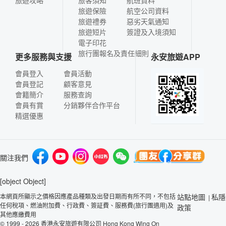
旅遊保險
航空公司資料
旅遊禮券
惡劣天氣通知
旅遊短片
簽證及入境須知
電子印花
旅行團報名及責任細則
更多服務與支援
永安旅遊APP
會員登入
會員活動
會員登記
顧客意見
會籍簡介
服務查詢
會員有賞
分銷夥伴合作平台
精選優惠
關注我們
[object Object]
本網頁所顯示之價格因應產品種類及出發日期而有所不同，不包括
站點地圖
私隱
|
任何稅項、燃油附加費、行政費、簽証費、服務費(旅行團適用)及
政策
其他應繳費用
© 1999 - 2026 香港永安旅遊有限公司 Hong Kong Wing On