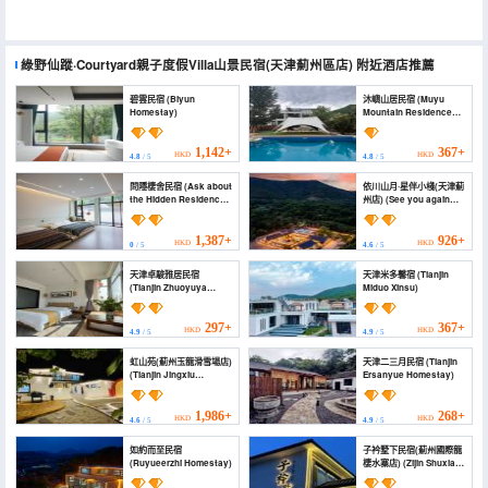
綠野仙蹤·Courtyard親子度假Villa山景民宿(天津薊州區店)
附近酒店推薦
碧雲民宿 (Biyun
沐嶼山居民宿 (Muyu
Homestay)
Mountain Residence
Homestay)
1,142+
367+
HKD
HKD
4.8
/ 5
4.8
/ 5
問隱棲舍民宿 (Ask about
依川山月·星伴小棧(天津薊
the Hidden Residence
州店) (See you again
Homestay)
Yanyan Homestay)
1,387+
926+
HKD
HKD
0
/ 5
4.6
/ 5
天津卓駿雅居民宿
天津米多馨宿 (Tianjin
(Tianjin Zhuoyuya
Miduo Xinsu)
Residential Residence)
297+
367+
HKD
HKD
4.9
/ 5
4.9
/ 5
虹山苑(薊州玉龍滑雪場店)
天津二三月民宿 (Tianjin
(Tianjin Jingxiu
Ersanyue Homestay)
Mountain Garden)
1,986+
268+
HKD
HKD
4.6
/ 5
4.9
/ 5
如約而至民宿
子衿墅下民宿(薊州國際龍
(Ruyueerzhi Homestay)
棲水寨店) (Zijin Shuxia
Homestay (Jizhou