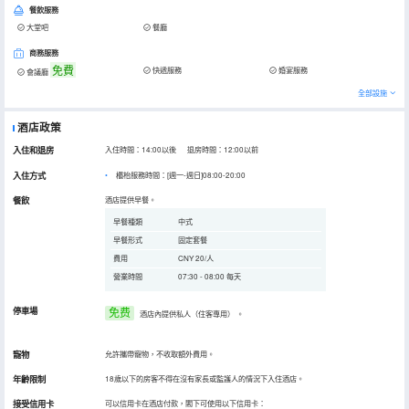
餐飲服務
大堂吧
餐廳
商務服務
免費
快遞服務
婚宴服務
會議廳
全部設施
酒店政策
入住和退房
入住時間：14:00以後 退房時間：12:00以前
入住方式
櫃枱服務時間：[週一-週日]08:00-20:00
餐飲
酒店提供早餐。
早餐種類
中式
早餐形式
固定套餐
費用
CNY 20/人
營業時間
07:30 - 08:00 每天
停車場
免费
酒店內提供私人（住客專用）
。
寵物
允許攜帶寵物，不收取額外費用。
年齡限制
18歲以下的房客不得在沒有家長或監護人的情況下入住酒店。
接受信用卡
可以信用卡在酒店付款，閣下可使用以下信用卡：