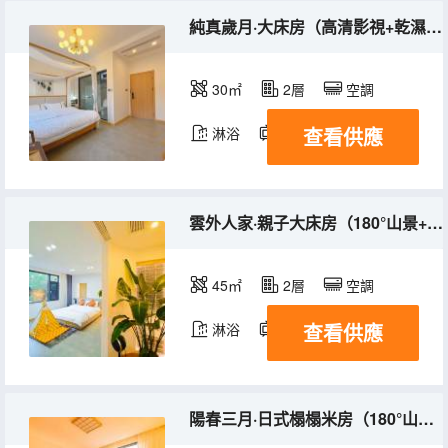
純真歲月·大床房（高清影視+乾濕分離）
30㎡
2層
空調
查看供應
淋浴
電視機
雲外人家·親子大床房（180°山景+兒童帳篷+高清影視+乾濕分離）
45㎡
2層
空調
查看供應
淋浴
電視機
陽春三月·日式榻榻米房（180°山景+兒童玩偶+休閒茶几+乾濕分離）