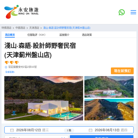
特價酒店
>
中國酒店
>
天津酒店
>
淺山·森語·設計師野奢民宿(天津薊州盤山店)
酒店概览
住客點評（131）
設施簡介
酒店政策
淺山·森語·設計師野奢民宿
(天津薊州盤山店)
官莊鎮雙安村2區2排32號
現在就預訂
全部設施>
2026年08月12日
週三
2026年08月13日
週四
1 晚