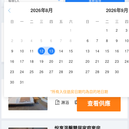
重新搜尋
2026年8月
2026年9月
晚晴·花園親子房
日
一
二
三
四
五
六
日
一
二
三
四
1
1
2
3
40㎡
1層
空調
2
3
4
5
6
7
8
6
7
8
9
10
查看供應
淋浴
電視機
9
10
11
12
13
14
15
13
14
15
16
17
16
17
18
19
20
21
22
20
21
22
23
24
豪華山景大床雙居套房
23
24
25
26
27
28
29
27
28
29
30
30
31
80㎡
1層
空調
*所有入住退房日期均為目的地日期
查看供應
淋浴
電視機
悅享温馨雙居家庭套房