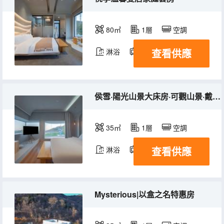
80㎡
1層
空調
查看供應
淋浴
電視機
侯雪·陽光山景大床房·可觀山景·戴森吹風機·智能馬桶
35㎡
1層
空調
查看供應
淋浴
電視機
Mysterious|以盒之名特惠房