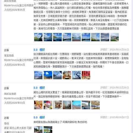
與好友旅遊
上，視野開闊，羣山風光盡收眼底，山間空氣清新靜謐，遠離喧囂特別治癒。店家老闆待人
Mysterious|以盒之名特惠房
格外熱情貼心，待人真誠周到，出行遊玩都會貼心叮囑，有任何需求都能及時響應，服務體
入住於2026年05月
驗感拉滿。 住宿衞生做得十分到位，房間乾淨整潔，角落都打理得妥妥當當。屋內配套設
施齊全完善，日常起居舒適方便，居住舒適度很高。 民宿的農家飯菜口味絕佳，食材新鮮
地道，尤其招牌野生水庫魚堪稱一絕，肉質鮮嫩緊實，鮮香入味沒有腥味，一口下去回味無
窮，妥妥的山野地道美味。 不管是絕佳的自然環境、貼心周到的服務，還是乾淨舒適的住
宿、美味可口的餐食，方方面面都無可挑剔，性價比超高，下次出遊還會選擇這裏
5.0
極好
評價於：2026年04月06日
訪客
這次體驗真的超出預期，位置絕佳，視野開闊，站在露台就能將周邊美景盡收眼底，氛圍感
家庭旅遊
拉滿。房間設計感十足，細節用心，乾淨又舒適，住起來特別愜意。老闆熱情周到，全程貼
Mysterious|以盒之名特惠房
心關照，管家阿姨做的家常菜味道超讚，分量足又有家的味道，附贈的下午茶也很美味，口
入住於2026年04月
感和顏值雙在線。整體體驗滿分，下次來還會選擇這裏，強烈推薦！
5.0
極好
評價於：2026年03月29日
訪客
藏在山裡的民宿太驚喜了！推開窗就是層疊山巒，室內暖乎乎的，紅玫瑰牆和木桌椅特別出
與好友旅遊
片，甜品和咖啡都很對味，露台吹着風看山發呆，完全不想回城，下次還要來躺平～
Mysterious|以盒之名特惠房
入住於2026年03月
5.0
極好
評價於：2025年09月07日
訪客
來吧朋友圈以為我給瑞士了 阿姨的餅好吃 魚也好吃
情侶
晨星·陽光山景大床房·可觀
山景
入住於2025年09月