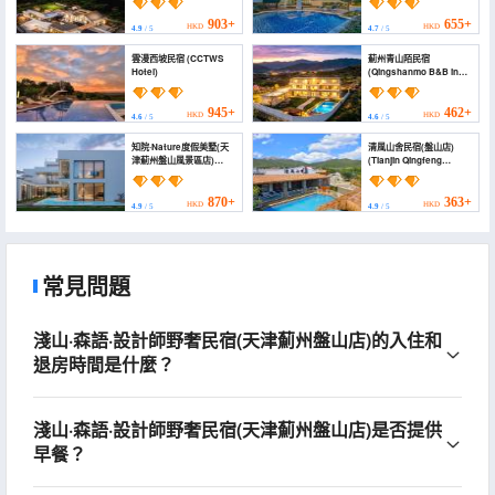
Resort (Tianjin Jizhou
Panshan Scenic Area
903+
655+
HKD
HKD
4.9
/ 5
4.7
/ 5
Branch))
雲漫西坡民宿 (CCTWS
薊州青山陌民宿
Hotel)
(Qingshanmo B&B in
Zhangzhou)
945+
462+
HKD
HKD
4.6
/ 5
4.6
/ 5
知院·Nature度假美墅(天
清風山舍民宿(盤山店)
津薊州盤山風景區店)
(Tianjin Qingfeng
(ZHIHOUSE· Nature)
Shanshe Boutique
Homestay (Panshan
Branch))
870+
363+
HKD
HKD
4.9
/ 5
4.9
/ 5
常見問題
淺山·森語·設計師野奢民宿(天津薊州盤山店)的入住和
退房時間是什麼？
淺山·森語·設計師野奢民宿(天津薊州盤山店)是否提供
早餐？