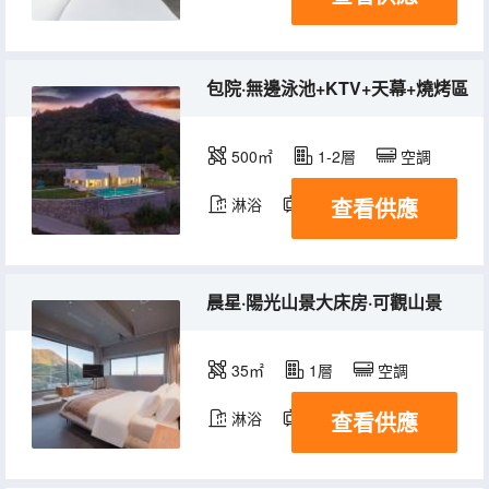
包院·無邊泳池+KTV+天幕+燒烤區
500㎡
1-2層
空調
查看供應
淋浴
電視機
冰箱
晨星·陽光山景大床房·可觀山景
35㎡
1層
空調
查看供應
淋浴
電視機