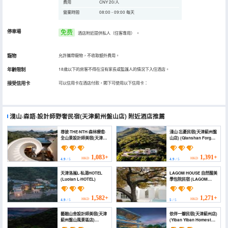
費用
CNY 20/人
營業時間
08:00 - 09:00 每天
停車場
免费
酒店附近提供私人（住客專用）
。
寵物
允許攜帶寵物，不收取額外費用。
年齡限制
18歲以下的房客不得在沒有家長或監護人的情況下入住酒店。
接受信用卡
可以信用卡在酒店付款，閣下可使用以下信用卡：
淺山·森語·設計師野奢民宿(天津薊州盤山店)
附近酒店推薦
尋彼·THE·NTH·森林療愈·
淺山·忘憂民宿(天津薊州盤
全山景設計師美宿(天津薊
山店) (Qianshan Forget
州盤山店) (Find The NTH
Worries Homestay
Wild Luxury Beauty
(Tianjin Jizhou Panshan
Suite (Tianjin
Mountain))
1,083+
1,391+
HKD
HKD
4.9
/ 5
4.9
/ 5
Zhangzhou Panshan
Branch))
天津洛嵐L·私湯HOTEL
LAGOM HOUSE 自然醒美
(Luolan L·HOTEL)
學包院民宿 (LAGOM
HOUSE)
1,582+
1,271+
HKD
HKD
4.9
/ 5
5
/ 5
藝融山舍設計師美宿(天津
依伴一瓣民宿(天津薊州店)
薊州盤山風景區店)
(Yiban Yiban Homestay
(Yirong Mountain
(Tianjin Jizhou Branch))