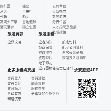
旅行團
機票
公司背景
酒店
自由行
最新動向
郵輪
船票
新聞發佈
高鐵火車票
當地體驗
分行位置
港玩港食
獨立包團
人才招聘及發展
私隱政策
旅遊資訊
旅遊服務
旅遊攻略
旅客須知
航班資料
旅遊保險
航空公司資料
旅遊禮券
惡劣天氣通知
旅遊短片
簽證及入境須知
電子印花
旅行團報名及責任細則
更多服務與支援
永安旅遊APP
會員登入
會員活動
會員登記
顧客意見
會籍簡介
服務查詢
會員有賞
分銷夥伴合作平台
精選優惠