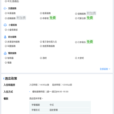
中文(普通話)
交通服務
附加费
叫車服務
租車服務
接機服務
附加费
免費
免費
送機服務
停車場
代客泊車
小童設施
小童俱樂部
前台服務
免費
房東接待服務
電子身份證入住
行李寄存
叫醒服務
旅遊票務服務
餐飲服務
咖啡廳
酒吧
大堂吧
餐廳
全部設施
酒店政策
入住和退房
入住時間：14:00以後 退房時間：12:00以前
入住方式
櫃枱服務時間：[週一-週日]08:00-19:30
餐飲
酒店提供早餐。
早餐種類
中式
早餐形式
固定套餐