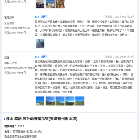
入住於2024年12月
5.0
極好
評價於：2024年09月23日
匿名用戶
沒想到大山裡還有條件這麼好的民宿，因為在山頂，周圍非常安靜，太陽落山之後可以看到
家庭旅遊
星星，因為幾乎沒有燈火周圍很黑很黑，所以不敢走遠，怕怕的哈哈哈。狗子也很喜歡這
聽雨·花園家庭雙大床房
裏，大草坪可以跑來跑去。老闆説後面的山坡上有一顆野生梨樹，果子老好吃了！！早餐豐
入住於2024年09月
富，午餐晚餐提前預訂，量大實惠！老闆熱情健談！床底衞生需要加強哈哈。會再來。
5.0
極好
評價於：2024年08月13日
訪客
這次來薊州旅行選擇這家民宿簡直太明智啦！ 服務： 工作人員熱情周到，有什麼需求都可
與好友旅遊
以及時得到滿足，還會熱心地介紹當地的景點和特色美食。 設施： 房間整潔寬敞，設施完
Mysterious|以盒之名特惠房
備，細節處也很用心，有提供免費的礦泉水，茶葉和咖啡。 衞生： 民宿的衞生狀況非常
入住於2024年08月
好，床單被套都是每天更換的，每個角落都打掃得乾乾淨淨，讓人住得很放心。 環境： 民
宿的環境非常優美，坐擁青山綠水，空氣清新宜人。還有一個無邊泳池，可以在這裏盡情享
受夏日時光。 老闆非常熱情友好，主動和我們聊天，分享他的旅行經驗和趣事，讓我們感
覺像回到了家一樣温馨。 總之，這家民宿無論從服務、設施、衞生、環境還是老闆熱情程
度來説都是無可挑剔的，強烈推薦
淺山·森語·設計師野奢民宿(天津薊州盤山店)
開業時間：
2022
地址：
官莊鎮雙安村2區2排32號
歡迎您選擇淺山森語野奢民宿