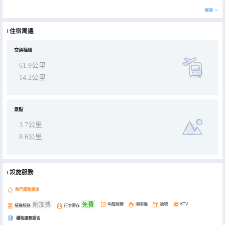
展開
住宿周邊
交通樞紐
61.9公里
14.2公里
景點
3.7公里
8.6公里
設施服務
熱門服務設施
附加费
免費
叫醒服務
咖啡廳
酒吧
KTV
接機服務
行李寄存
櫃枱服務語言