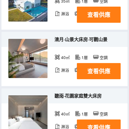
35㎡
1層
空調
查看供應
淋浴
電視機
清月·山景大床房·可觀山景
40㎡
1層
空調
查看供應
淋浴
電視機
聽雨·花園家庭雙大床房
40㎡
1層
空調
查看供應
淋浴
電視機