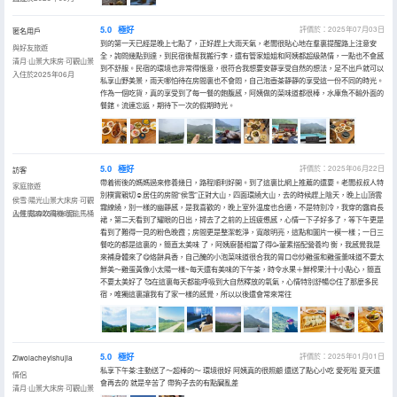
5.0
極好
評價於：2025年07月03日
匿名用戶
到的第一天已經是晚上七點了，正好趕上大雨天氣，老闆很貼心地在羣裏提醒路上注意安
與好友旅遊
全，詢問幾點到達，到民宿後幫我搬行李，還有管家姐姐和阿姨都超級熱情，一點也不會感
清月·山景大床房·可觀山景
到不舒服。民宿的環境也非常得愜意，很符合我想要安靜享受自然的想法，足不出戶就可以
入住於2025年06月
私享山野美景，雨天哪怕待在房間裏也不會悶，自己泡壺茶靜靜的享受這一份不同的時光。
作為一個吃貨，真的享受到了每一餐的飽腹感，阿姨做的菜味道都很棒，水庫魚不輸外面的
餐館。流連忘返，期待下一次的假期時光。
5.0
極好
評價於：2025年06月22日
訪客
帶着術後的媽媽過來修養幾日，路程順利好開。到了這裏比網上推薦的還要。老闆叔叔人特
家庭旅遊
別樸實親切☺️居住的房間“侯雪”正對大山，四面環繞大山，去的時候趕上陰天，晚上山頂雲
侯雪·陽光山景大床房·可觀
霧繚繞，別一樣的幽靜感，是我喜歡的，晚上室外温度也合適，不是特別冷，我穿的露肩長
山景·戴森吹風機·智能馬桶
入住於2025年06月
裙，第二天看到了耀眼的日出，掃去了之前的上班疲憊感，心情一下子好多了，等下午更是
看到了難得一見的粉色晚霞；房間更是整潔乾淨，寬敞明亮，這點和圖片一模一樣；一日三
餐吃的都是這裏的，簡直太美味 了，阿姨廚藝相當了得🥳葷素搭配營養均 衡，我感覺我是
來補身體來了😋烙餅具香，自己醃的小泡菜味道很合我的胃口😍炒雞蛋和雞蛋羹味道不要太
鮮美～雞蛋黃像小太陽一樣~每天還有美味的下午茶，時令水果＋鮮榨果汁十小點心，簡直
不要太美好了 🥰在這裏每天都能呼吸到大自然釋放的氧氣，心情特別舒暢😊住了那麼多民
宿，唯獨這裏讓我有了家一樣的感覺，所以以後還會常來常往
5.0
極好
評價於：2025年01月01日
Ziwolacheyishujia
私享下午茶:主動送了～超棒的～ 環境很好 阿姨真的很照顧 還送了點心小吃 愛死啦 夏天還
情侶
會再去的 就是辛苦了 帶狗子去的有點臟亂差
清月·山景大床房·可觀山景