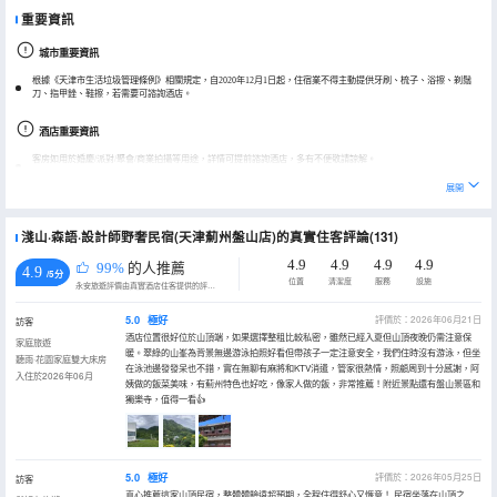
重要資訊
城市重要資訊
根據《天津市生活垃圾管理條例》相關規定，自2020年12月1日起，住宿業不得主動提供牙刷、梳子、浴擦、剃鬚
刀、指甲銼、鞋擦，若需要可諮詢酒店。
酒店重要資訊
客房如用於婚慶/派對/聚會/商業拍攝等用途，詳情可提前諮詢酒店，多有不便敬請諒解。
展開
淺山·森語·設計師野奢民宿(天津薊州盤山店)的真實住客評論(131)
4.9
4.9
4.9
4.9
99%
的人推薦
4.9
/5分
位置
清潔度
服務
設施
永安旅遊評價由真實酒店住客提供的評價。
5.0
極好
評價於：2026年06月21日
訪客
酒店位置很好位於山頂端，如果選擇整租比較私密，雖然已經入夏但山頂夜晚仍需注意保
家庭旅遊
暖。翠綠的山峯為背景無邊游泳拍照好看但帶孩子一定注意安全，我們住時沒有游泳，但坐
聽雨·花園家庭雙大床房
在泳池邊發發呆也不錯，實在無聊有麻將和KTV消遣，管家很熱情，照顧周到十分感謝，阿
入住於2026年06月
姨做的飯菜美味，有薊州特色也好吃，像家人做的飯，非常推薦！附近景點還有盤山景區和
獨樂寺，值得一看👍
5.0
極好
評價於：2026年05月25日
訪客
真心推薦這家山頂民宿，整體體驗遠超預期，全程住得舒心又愜意！ 民宿坐落在山頂之