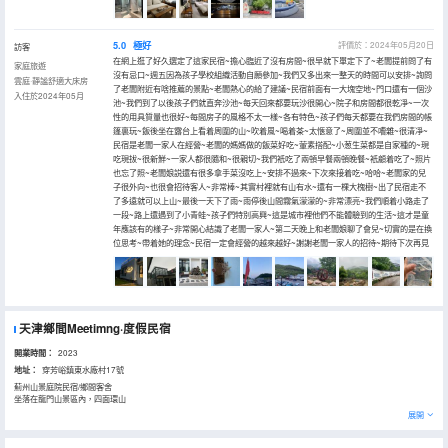
5.0
極好
評價於：2024年05月20日
訪客
在網上逛了好久選定了這家民宿~擔心臨近了沒有房間~很早就下單定下了~老闆提前問了有
家庭旅遊
沒有忌口~週五因為孩子學校組織活動自願參加~我們又多出來一整天的時間可以安排~詢問
雲庭·靜謐舒適大床房
了老闆附近有啥推薦的景點~老闆熱心的給了建議~民宿前面有一大塊空地~門口還有一個沙
入住於2024年05月
池~我們到了以後孩子們就直奔沙池~每天回來都要玩沙很開心~院子和房間都很乾凈~一次
性的用具質量也很好~每間房子的風格不太一樣~各有特色~孩子們每天都要在我們房間的帳
篷裏玩~飯後坐在露台上看着周圍的山~吹着風~喝着茶~太愜意了~周圍並不嘈雜~很清凈~
民宿是老闆一家人在經營~老闆的媽媽做的飯菜好吃~葷素搭配~小葱生菜都是自家種的~現
吃現拔~很新鮮~一家人都很隨和~很親切~我們衹吃了兩頓早餐兩頓晚餐~衹顧着吃了~照片
也忘了照~老闆娘説還有很多拿手菜沒吃上~安排不過來~下次來接着吃~哈哈~老闆家的兒
子很外向~也很會招待客人~非常棒~其實村裡就有山有水~還有一棵大槐樹~出了民宿走不
了多遠就可以上山~最後一天下了雨~雨停後山間霧氣濛濛的~非常漂亮~我們順着小路走了
一段~路上還遇到了小青蛙~孩子們特別高興~這是城市裡他們不能體驗到的生活~這才是童
年應該有的樣子~非常開心結識了老闆一家人~第二天晚上和老闆娘聊了會兒~切實的是在換
位思考~帶着她的理念~民宿一定會經營的越來越好~謝謝老闆一家人的招待~期待下次再見
天津鄉間Meetimng·度假民宿
開業時間：
2023
地址：
穿芳峪鎮東水廠村17號
薊州山景庭院民宿/鄉間客舍
坐落在龍門山景區內，四面環山
從市區出發不到兩個小時的路程
展開
周邊距離九山頂 梨木台 郭家溝 車神架 10多分鐘的路程 交通便利 私密性很好 停車非常方便
酒店包兩餐 早餐 晚餐 以薊州區特色食材 村裏的山泉水 烹飪出食物特有的味道