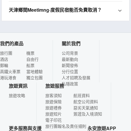
天津鄉間Meetimng·度假民宿能否免費取消？
我們的產品
關於我們
旅行團
機票
公司背景
酒店
自由行
最新動向
郵輪
船票
新聞發佈
高鐵火車票
當地體驗
分行位置
港玩港食
獨立包團
人才招聘及發展
私隱政策
旅遊資訊
旅遊服務
旅遊攻略
旅客須知
航班資料
旅遊保險
航空公司資料
旅遊禮券
惡劣天氣通知
旅遊短片
簽證及入境須知
電子印花
旅行團報名及責任細則
更多服務與支援
永安旅遊APP