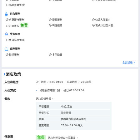
小童書籍/影音
前台服務
房東接待服務
禮賓服務
快速入住退房
免費
叫醒服務
電子身份證入住
行李寄存
餐飲服務
售貨亭/便利店
商務服務
快遞服務
多功能廳
全部設施
酒店政策
入住和退房
入住時間：14:00-21:00 退房時間：12:00以前
入住方式
櫃枱服務時間：[週一-週日]07:00-21:30
餐飲
酒店提供早餐。
早餐種類
中式, 素食
早餐形式
固定套餐
費用
價格請直接向酒店查詢
營業時間
07:30 - 09:00 每天
停車場
免费
酒店附近提供公共停車場
。