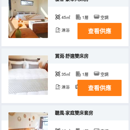
45㎡
1層
空調
查看供應
淋浴
賞雨·舒適雙床房
35㎡
1層
空調
查看供應
淋浴
電視機
聽風·家庭雙床套房