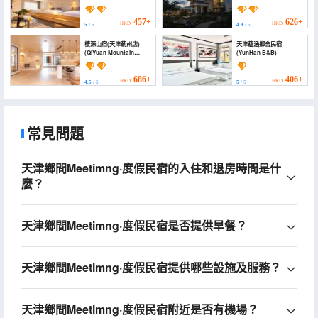
Hotel (Zhangzhou
Inn)
Limutai Branch))
457+
626+
HKD
HKD
5
/ 5
4.9
/ 5
棲源山宿(天津薊州店)
天津藴涵鄉舍民宿
(QiYuan Mountain
(YunHan B&B)
Suites)
686+
406+
HKD
HKD
4.5
/ 5
5
/ 5
常見問題
天津鄉間Meetimng·度假民宿的入住和退房時間是什
麼？
天津鄉間Meetimng·度假民宿是否提供早餐？
天津鄉間Meetimng·度假民宿提供哪些設施及服務？
天津鄉間Meetimng·度假民宿附近是否有機場？