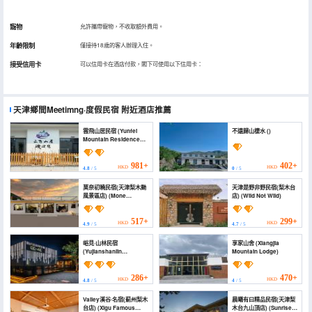
寵物
允許攜帶寵物，不收取額外費用。
年齡限制
僅接待18歲的客人辦理入住。
接受信用卡
可以信用卡在酒店付款，閣下可使用以下信用卡：
天津鄉間Meetimng·度假民宿
附近酒店推薦
雲飛山居民宿 (Yunfei
不遠歸山棲水 ()
Mountain Residence
Homestay)
981+
402+
HKD
HKD
4.8
/ 5
0
/ 5
莫奈初曉民宿(天津梨木颱
天津是野非野民宿(梨木台
風景區店) (Mone
店) (Wild Not Wild)
Chuxiao Homestay
(Tianjin Limutai Scenic
Area Branch))
517+
299+
HKD
HKD
4.9
/ 5
4.7
/ 5
峪見·山林民宿
享家山舍 (Xiangjia
(Yujianshanlin
Mountain Lodge)
Homestay)
286+
470+
HKD
HKD
4.8
/ 5
4
/ 5
Valley溪谷·名宿(薊州梨木
晨曦有曰精品民宿(天津梨
台店) (Xigu Famous
木台九山頂店) (Sunrise