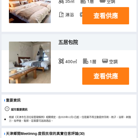
35㎡
1層
空調
查看供應
淋浴
電視機
五居包院
400㎡
1層
空調
查看供應
重要資訊
城市重要資訊
根據《天津市生活垃圾管理條例》相關規定，自2020年12月1日起，住宿業不得主動提供牙刷、梳子、浴擦、剃鬚
刀、指甲銼、鞋擦，若需要可諮詢酒店。
天津鄉間Meetimng·度假民宿的真實住客評論(30)