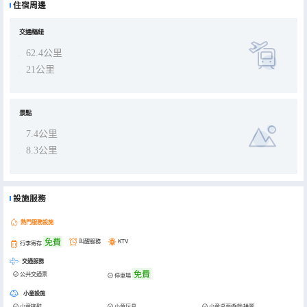
住宿周邊
院內有專門燒烤的地方，可以自帶燒烤來吃，也可以讓店家準備 親朋好友可以小酌幾杯
室外有親子沙坑遊樂區 為了保證小朋友的安全 四周有安全措施
交通樞紐
住宿設施
62.4公里
一共有5間客房 各有特色
有兒童房 湯池 浴缸 loft
21公里
配有智能馬桶 萊芬吹風機 高級酒店級的床品 洗漱用品
公共區域 ktv 麻將室 茶桌 四五好友可以在一起喝茶聊天 天台露台可以查看山景 日落很美
景點
7.4公里
8.3公里
設施服務
熱門服務設施
免費
叫醒服務
KTV
行李寄存
交通服務
免費
公共交通票
停車場
小童設施
小童拖鞋
小童玩具
小童桌面遊戲/拼圖