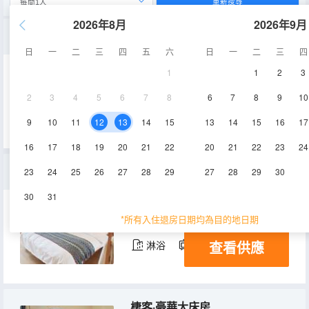
重新搜尋
2026年8月
2026年9月
尋夢·温馨雙床榻榻米
日
一
二
三
四
五
六
日
一
二
三
四
1
1
2
3
33㎡
1層
空調
2
3
4
5
6
7
8
6
7
8
9
10
查看供應
淋浴
電視機
9
10
11
12
13
14
15
13
14
15
16
17
16
17
18
19
20
21
22
20
21
22
23
24
雲庭·靜謐舒適大床房
23
24
25
26
27
28
29
27
28
29
30
30
31
32㎡
1層
空調
*所有入住退房日期均為目的地日期
查看供應
淋浴
電視機
棲客·豪華大床房