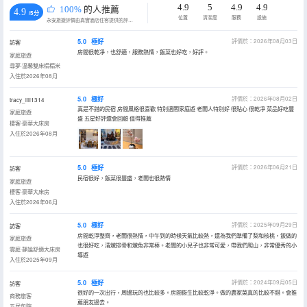
4.9
5
4.9
4.9
100%
的人推薦
4.9
/5分
位置
清潔度
服務
設施
永安旅遊評價由真實酒店住客提供的評價。
5.0
極好
評價於：2026年08月03日
訪客
房間很乾凈，也舒適，服務熱情，飯菜也好吃，好評。
家庭旅遊
尋夢·温馨雙床榻榻米
入住於2026年08月
5.0
極好
評價於：2026年08月02日
tracy_lili1314
真是不錯的民宿 房間風格很喜歡 特別適閤家庭遊 老闆人特別好 很貼心 很乾凈 菜品好吃豐
家庭旅遊
盛 五星好評還會回顧 值得推薦
棲客·豪華大床房
入住於2026年08月
5.0
極好
評價於：2026年06月21日
訪客
民宿很好，飯菜很豐盛，老闆也很熱情
家庭旅遊
棲客·豪華大床房
入住於2026年06月
5.0
極好
評價於：2025年09月29日
訪客
房間乾淨整齊，老闆很熱情，中午到的時候天氣比較熱，還為我們準備了梨和核桃，飯做的
家庭旅遊
也很好吃，清燉排骨和燉魚非常棒。老闆的小兒子也非常可愛，帶我們爬山，非常優秀的小
雲庭·靜謐舒適大床房
導遊
入住於2025年09月
5.0
極好
評價於：2024年09月05日
訪客
很好的一次出行，周邊玩的也比較多。房間衞生比較乾淨。做的農家菜真的比較不錯。會推
商務旅客
薦朋友過去。
五居包院