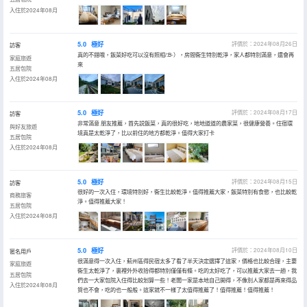
入住於2024年08月
5.0
極好
評價於：2024年08月26日
訪客
真的不錯哦，飯菜好吃可以沒有照相/:B-），房間衞生特別乾淨，家人都特別滿意，還會再
家庭旅遊
來
五居包院
入住於2024年08月
5.0
極好
評價於：2024年08月17日
訪客
非常滿意 朋友推薦，首先説飯菜，真的很好吃，地地道道的農家菜，很健康營養。住宿環
與好友旅遊
境真是太乾淨了，比以前住的地方都乾淨。值得大家打卡
五居包院
入住於2024年08月
5.0
極好
評價於：2024年08月15日
訪客
很好的一次入住，環境特別好，衞生比較乾淨。值得推薦大家，飯菜特別有食慾，也比較乾
商務旅客
淨。值得推薦大家！
五居包院
入住於2024年08月
5.0
極好
評價於：2024年08月10日
匿名用戶
很滿意得一次入住，薊州區得民宿太多了看了半天決定選擇了這家，價格也比較合理，主要
家庭旅遊
衞生太乾淨了，裏裡外外收拾得都特別僅僅有條。吃的太好吃了，可以推薦大家去一趟，我
五居包院
們去一大家包院入住得比較划算一些！老闆一家是本地自己開得，不像別人家都是再來得品
入住於2024年08月
質也不會，吃的也一般般。這家就不一樣了太值得推薦了！值得推薦！值得推薦！