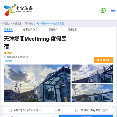
特價酒店
>
中國酒店
>
天津酒店
>
天津鄉間Meetimng·度假民宿
酒店概览
住客點評（30）
設施簡介
酒店政策
天津鄉間Meetimng·度假民
宿
穿芳峪鎮東水廠村17號
現在就預訂
全部設施>
2026年08月12日
週三
2026年08月13日
週四
1 晚