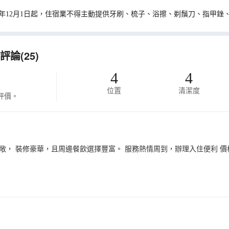
0年12月1日起，住宿業不得主動提供牙刷、梳子、浴擦、剃鬚刀、指甲銼
論(25)
4
4
位置
清潔度
評價。
敞， 裝修豪華，且周邊餐飲選擇豐富。 服務熱情周到，辦理入住便利 