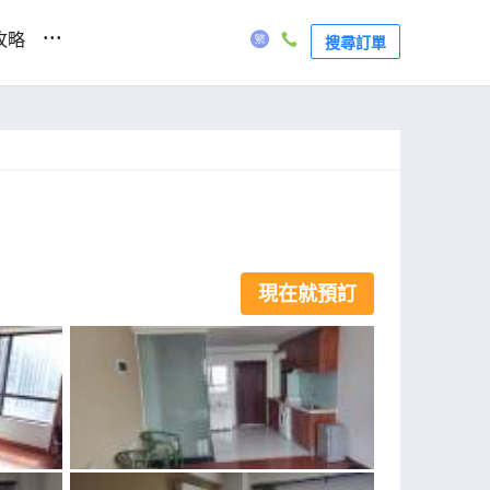
...
攻略
搜尋訂單
現在就預訂