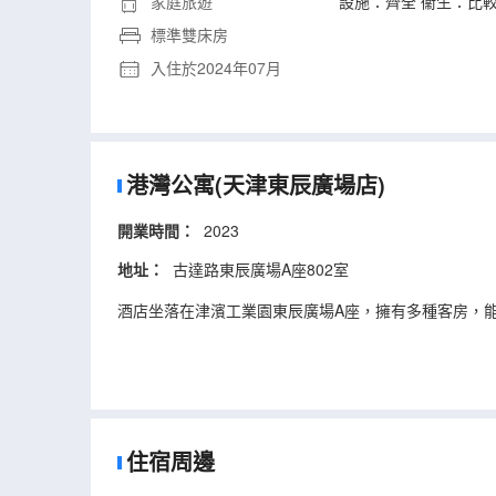
家庭旅遊
設施：齊全 衞生：比較
標準雙床房
入住於2024年07月
港灣公寓(天津東辰廣場店)
開業時間：
2023
地址：
古達路東辰廣場A座802室
酒店坐落在津濱工業園東辰廣場A座，擁有多種客房，能
住宿周邊