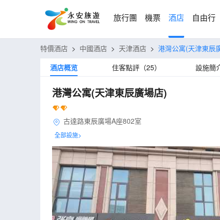
旅行團
機票
酒店
自由行
特價酒店
>
中國酒店
>
天津酒店
>
港灣公寓(天津東辰
酒店概览
住客點評（25）
設施簡
港灣公寓(天津東辰廣場店)
古達路東辰廣場A座802室
全部設施>