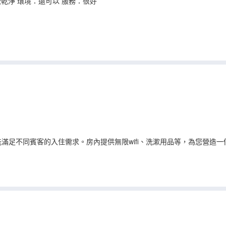
乾淨 環境：還可以 服務：很好
滿足不同賓客的入住需求。房內提供無限wifi、洗漱用品等，為您營造