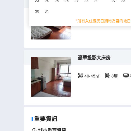
標準雙床房
23
24
25
26
27
28
29
27
28
30
31
40-45㎡
7層
*所有入住退房日期均為目的地日
豪華投影大床房
40-45㎡
8層
重要資訊
城市重要資訊