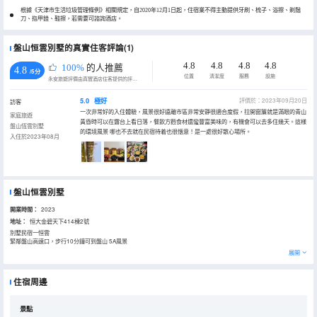
根據《天津市生活垃圾管理條例》相關規定，自2020年12月1日起，住宿業不得主動提供牙刷、梳子、浴擦、剃鬚
刀、指甲銼、鞋擦，若需要可諮詢酒店。
盤山恒雲別墅的真實住客評論(1)
4.8
4.8
4.8
4.8
100%
的人推薦
4.8
/5分
位置
清潔度
服務
設施
永安旅遊評價由真實酒店住客提供的評價。
5.0
極好
評價於：2023年09月20日
訪客
一次非常好的入住體驗，風景很好遠離市區非常安靜很適合度假，拉開窗簾就是滿眼的青山
家庭旅遊
黃昏時可以在露台上看日落，餐飲方麪食材還蠻豐富美味的，有機會可以去多住幾天。這樣
盤山恆雲別墅
的環境風景 哪也不去就在民宿待着也很愜意！是一處很好散心場所。
入住於2023年08月
盤山恒雲別墅
開業時間：
2023
地址：
恒大金碧天下414棟2號
別墅民宿一恒雲
緊鄰盤山高速口，步行10分鐘可到盤山 5A風景
區，距離盤山滑雪場、盤山高爾夫球場不遠。
展開
別墅到恒大金碧天下公園步行5分鐘，恒大公園內
有餐飲，娛樂，運動，游泳，騎馬等配套設施
還有兒童樂園，親子樂園活動中心，附近還有山
住宿周邊
貨農副產品市場，歡迎選購。恒大酒店院裏/可提
供早餐（三餐）服務/可燒烤涮鍋、麻將、枱球、垂釣/也可自己做飯 / 帶地暖，中央空調/適合家庭聚會和公司團建/ 最多
可住 15人
景點