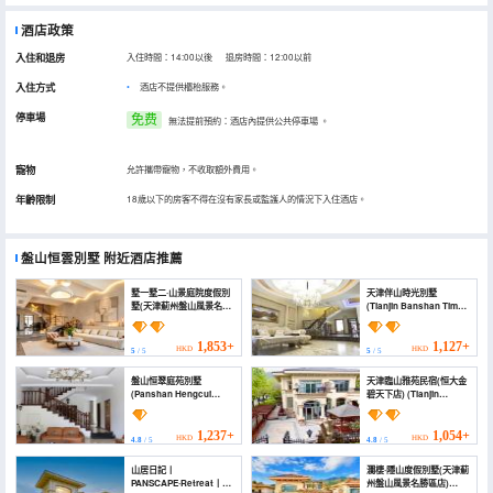
酒店政策
入住和退房
入住時間：14:00以後 退房時間：12:00以前
入住方式
酒店不提供櫃枱服務。
停車場
免费
無法提前預約：酒店內提供公共停車場
。
寵物
允許攜帶寵物，不收取額外費用。
年齡限制
18歲以下的房客不得在沒有家長或監護人的情況下入住酒店。
盤山恒雲別墅
附近酒店推薦
墅一墅二·山景庭院度假別
天津伴山時光別墅
墅(天津薊州盤山風景名勝
(Tianjin Banshan Time
區店) (Mountain View
Villa)
Courtyard Vacation
Villa (Tianjin Jizhou
1,853+
1,127+
HKD
HKD
5
/ 5
5
/ 5
Mount Pan store))
盤山恒翠庭苑別墅
天津臨山雅苑民宿(恒大金
(Panshan Hengcui
碧天下店) (Tianjin
Tingyuan Villa)
Linshan Yayuan
Homestay (Evergrande
Jinbi World Branch))
1,237+
1,054+
HKD
HKD
4.8
/ 5
4.8
/ 5
山居日記丨
瀾棲·隱山度假別墅(天津薊
PANSCAPE·Retreat丨別
州盤山風景名勝區店)