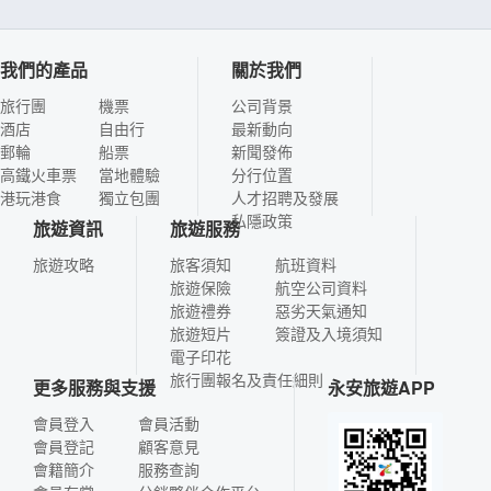
我們的產品
關於我們
旅行團
機票
公司背景
酒店
自由行
最新動向
郵輪
船票
新聞發佈
高鐵火車票
當地體驗
分行位置
港玩港食
獨立包團
人才招聘及發展
私隱政策
旅遊資訊
旅遊服務
旅遊攻略
旅客須知
航班資料
旅遊保險
航空公司資料
旅遊禮券
惡劣天氣通知
旅遊短片
簽證及入境須知
電子印花
旅行團報名及責任細則
更多服務與支援
永安旅遊APP
會員登入
會員活動
會員登記
顧客意見
會籍簡介
服務查詢