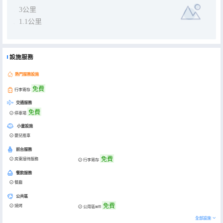
3公里
1.1公里
設施服務
熱門服務設施
免費
行李寄存
交通服務
免費
停車場
小童設施
嬰兒推車
前台服務
免費
房東接待服務
行李寄存
餐飲服務
餐廳
公共區
免費
燒烤
公用區wifi
全部設施