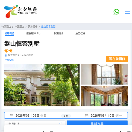
特價酒店
>
中國酒店
>
天津酒店
>
盤山恒雲別墅
酒店概览
住客點評（1）
設施簡介
酒店政策
盤山恒雲別墅
恒大金碧天下414棟2號
現在就預訂
全部設施>
2026年08月09日
週日
2026年08月10日
週一
1 晚
重新搜尋