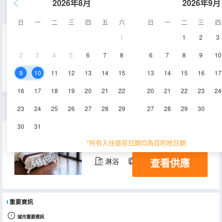
2026年8月
2026年9月
盤山恒雲別墅
日
一
二
三
四
五
六
日
一
二
三
四
1
1
2
3
300㎡
4層
空調
2
3
4
5
6
7
8
6
7
8
9
10
查看供應
淋浴
電視機
9
10
11
12
13
14
15
13
14
15
16
17
16
17
18
19
20
21
22
20
21
22
23
24
恒雲豪華大床房
23
24
25
26
27
28
29
27
28
29
30
30
31
50㎡
3層
空調
*所有入住退房日期均為目的地日期
查看供應
淋浴
電視機
重要資訊
城市重要資訊